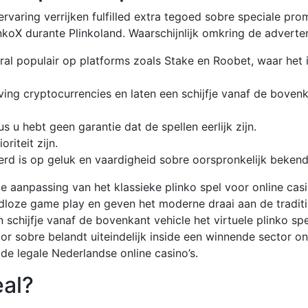
varing verrijken fulfilled extra tegoed sobre speciale promo
inkoX durante Plinkoland. Waarschijnlijk omkring de adverte
ral populair op platforms zoals Stake en Roobet, waar het 
lving cryptocurrencies en laten een schijfje vanaf de bovenk
us u hebt geen garantie dat de spellen eerlijk zijn.
riteit zijn.
eerd is op geluk en vaardigheid sobre oorspronkelijk bek
aanpassing van het klassieke plinko spel voor online casin
dloze game play en geven het moderne draai aan de traditio
 schijfje vanaf de bovenkant vehicle het virtuele plinko sp
 door sobre belandt uiteindelijk inside een winnende sector 
k de legale Nederlandse online casino’s.
eal?