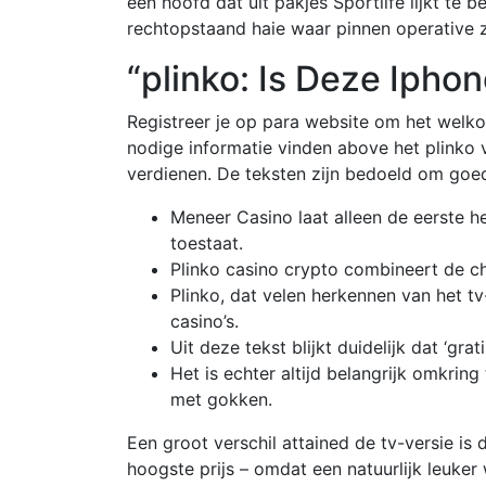
een hoofd dat uit pakjes Sportlife lijkt te 
rechtopstaand haie waar pinnen operative zi
“plinko: Is Deze Iph
Registreer je op para website om het welko
nodige informatie vinden above het plinko 
verdienen. De teksten zijn bedoeld om goed
Meneer Casino laat alleen de eerste he
toestaat.
Plinko casino crypto combineert de ch
Plinko, dat velen herkennen van het tv
casino’s.
Uit deze tekst blijkt duidelijk dat ‘gra
Het is echter altijd belangrijk omkrin
met gokken.
Een groot verschil attained de tv-versie is d
hoogste prijs – omdat een natuurlijk leuker