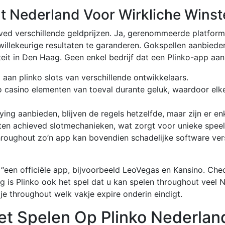
t Nederland Voor Wirkliche Winste
ved verschillende geldprijzen. Ja, gerenommeerde platform
illekeurige resultaten te garanderen. Gokspellen aanbiede
eit in Den Haag. Geen enkel bedrijf dat een Plinko-app aanb
 aan plinko slots van verschillende ontwikkelaars.
ko casino elementen van toeval durante geluk, waardoor el
aying aanbieden, blijven de regels hetzelfde, maar zijn er
ten achieved slotmechanieken, wat zorgt voor unieke spe
hroughout zo’n app kan bovendien schadelijke software ver
 “een officiële app, bijvoorbeeld LeoVegas en Kansino. Che
is Plinko ook het spel dat u kan spelen throughout veel Ne
k je throughout welk vakje expire onderin eindigt.
 Spelen Op Plinko Nederlan