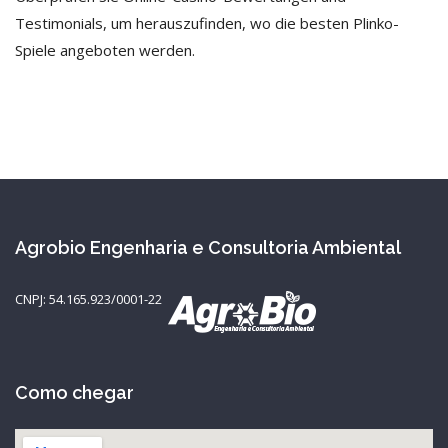
Testimonials, um herauszufinden, wo die besten Plinko-
Spiele angeboten werden.
Agrobio Engenharia e Consultoria Ambiental
CNPJ: 54.165.923/0001-22
Como chegar