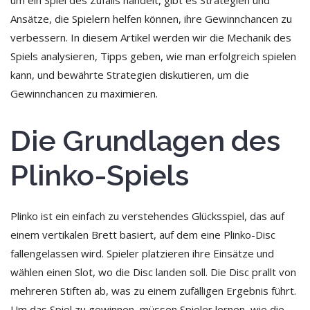
Ansätze, die Spielern helfen können, ihre Gewinnchancen zu
verbessern. In diesem Artikel werden wir die Mechanik des
Spiels analysieren, Tipps geben, wie man erfolgreich spielen
kann, und bewährte Strategien diskutieren, um die
Gewinnchancen zu maximieren.
Die Grundlagen des
Plinko-Spiels
Plinko ist ein einfach zu verstehendes Glücksspiel, das auf
einem vertikalen Brett basiert, auf dem eine Plinko-Disc
fallengelassen wird. Spieler platzieren ihre Einsätze und
wählen einen Slot, wo die Disc landen soll. Die Disc prallt von
mehreren Stiften ab, was zu einem zufälligen Ergebnis führt.
Um das Spiel zu gewinnen, müssen Spieler lernen, wie die