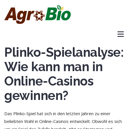
Plinko-Spielanalyse:
Wie kann man in
Online-Casinos
gewinnen?
Das Plinko-Spiel hat sich in den letzten Jahren zu einer
beliebten Wahl in Online-Casinos entwickelt. Obwohl es sich
um ein Spiel des Zufalls handelt, gibt es Strategien und