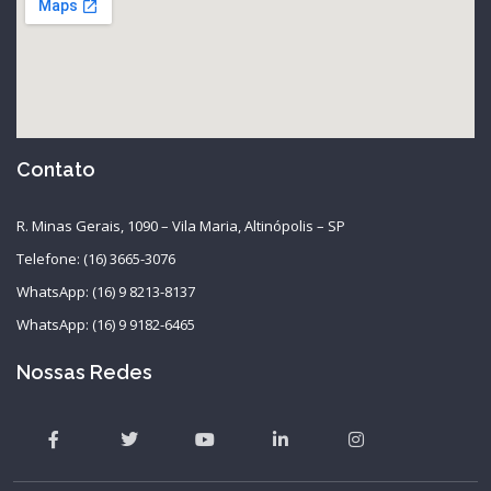
Contato
R. Minas Gerais, 1090 – Vila Maria, Altinópolis – SP
Telefone: (16) 3665-3076
WhatsApp: (16) 9 8213-8137
WhatsApp: (16) 9 9182-6465
Nossas Redes