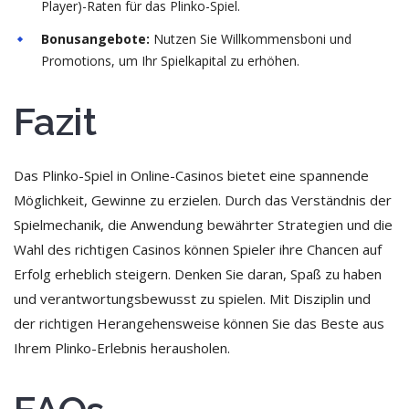
Player)-Raten für das Plinko-Spiel.
Bonusangebote:
Nutzen Sie Willkommensboni und
Promotions, um Ihr Spielkapital zu erhöhen.
Fazit
Das Plinko-Spiel in Online-Casinos bietet eine spannende
Möglichkeit, Gewinne zu erzielen. Durch das Verständnis der
Spielmechanik, die Anwendung bewährter Strategien und die
Wahl des richtigen Casinos können Spieler ihre Chancen auf
Erfolg erheblich steigern. Denken Sie daran, Spaß zu haben
und verantwortungsbewusst zu spielen. Mit Disziplin und
der richtigen Herangehensweise können Sie das Beste aus
Ihrem Plinko-Erlebnis herausholen.