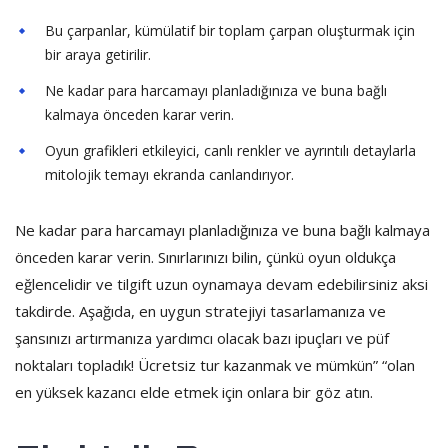
Bu çarpanlar, kümülatif bir toplam çarpan oluşturmak için
bir araya getirilir.
Ne kadar para harcamayı planladığınıza ve buna bağlı
kalmaya önceden karar verin.
Oyun grafikleri etkileyici, canlı renkler ve ayrıntılı detaylarla
mitolojik temayı ekranda canlandırıyor.
Ne kadar para harcamayı planladığınıza ve buna bağlı kalmaya
önceden karar verin. Sınırlarınızı bilin, çünkü oyun oldukça
eğlencelidir ve tilgift uzun oynamaya devam edebilirsiniz aksi
takdirde. Aşağıda, en uygun stratejiyi tasarlamanıza ve
şansınızı artırmanıza yardımcı olacak bazı ipuçları ve püf
noktaları topladık! Ücretsiz tur kazanmak ve mümkün” “olan
en yüksek kazancı elde etmek için onlara bir göz atın.