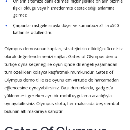
Onların sitemize dahil edilmesi hiçbir şekilde onların bizimle
ilişkili olduğu veya hizmetlerimizi desteklediği anlamına
gelmez.
Çarpanlar rastgele sırayla düşer ve kumarbazı x2 ila x500
katları ile ödüllendirir.
Olympus demosunun kapıları, stratejinizin etkinliğini ücretsiz
olarak değerlendirmenizi sağlar. Gates of Olympus demo
türkçe oyna seçeneği ile oyun içinde dil engeli yaşamadan
tüm özellikleri kolayca keşfetmek mümkündür. Gates of
Olympus demo tl ile ise oyunu em virtude de harcamadan
eğlencesine oynayabilirsiniz. Bazı durumlarda, gadget’a
yüklenmesi gereken ayrı bir mobil uygulama aracılığıyla
oynayabilirsiniz. Olympus slotu, her makarada beş sembol
bulunan altı makaraya sahiptir.