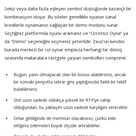
Sekiz veya daha fazla eşleşen sembol düştüğünde kazançlı bir
kombinasyon oluşur. Bu siteler genellikle oyunun sanal
kredilerle oynamanızı sağlayan bir demo modunu sunar.
Seçtiğiniz platformda oyunu aramanız ve “Ücretsiz Oyna” ya
da “Demo” seçeneğini seçmeniz yeterlidir. Zeus’un kendisi
burada merkezi bir rol oynar empieza herhangi bir dönüş
sırasında makaralara rastgele çarpan sembolleri comprimir.
Bugün, yarın olmayacak olan bir bonus alabilirsiniz, ancak
bir sonraki periyotta tekrar giriş yaptığınızda farklı bir teklif
bulabilirsiniz.
Slot uzun vadede oldukça yüksek bir RTP’ye sahip
olduğundan, bu yaklaşım uzun vadede karşılığını verecektir.
Onlar geldiğinde de memnun olacaksınız, çünkü elde
ettiğiniz ödemeleri büyük ölçüde artırabilirler.