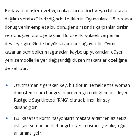
Bedava dönüşler özelliği, makaralarda dört veya daha fazla
dağılım sembolü belirdiğinde tetiklenir. Oyunculara 15 bedava
dönüş verilir empieza bu dönüşler sırasında çarpanlar birikir
ve dönüşten dönüşe taşınır. Bu özellik, yüksek çarpanlar
devreye girdiğinde büyük kazançlar sağlayabilir. Oyun,
kazanan sembollerin ızgaradan kaybolup yukarıdan düşen
yeni sembollerle yer değiştirdiği düşen makaralar özelliğine
de sahiptir.
Unutmamanız gereken şey, bu slotun, temelde the woman
dönüşten sonra hangi sembollerin göründüğünü belirleyen
Rastgele Sayı Üreteci (RNG) olarak bilinen bir şey
kullandığıdır.
Bu, kazanan kombinasyonların makaralarda” “en az sekiz
eşleşen sembolün herhangi bir yere düşmesiyle oluştuğu
anlamına gelir.