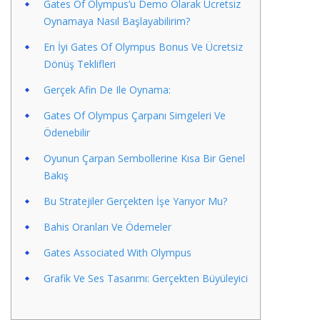
Gates Of Olympus’u Demo Olarak Ücretsiz
Oynamaya Nasıl Başlayabilirim?
En İyi Gates Of Olympus Bonus Ve Ücretsiz
Dönüş Teklifleri
Gerçek Afin De Ile Oynama:
Gates Of Olympus Çarpanı Simgeleri Ve
Ödenebilir
Oyunun Çarpan Sembollerine Kısa Bir Genel
Bakış
Bu Stratejiler Gerçekten İşe Yarıyor Mu?
Bahis Oranları Ve Ödemeler
Gates Associated With Olympus
Grafik Ve Ses Tasarımı: Gerçekten Büyüleyici