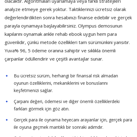
olacaktır. Algoritmaları uyarlamaya veya farklı stratejileri
analyze etmeye gerek yoktur. Taktiklerinizi ücretsiz olarak
değerlendirdikten sonra hesabınızı finanse edebilir ve gerçek
parayla oynamaya başlayabilirsiniz. Olympus demosunun
kapılarını oynamak ankle rehab ebook uygun hem para
güvenlidir, çünkü metode özellikleri tam sürümünkini yansıtır.
Yuva% 96, 5 ödeme oranına sahiptir ve sıklıkla önemli
çarpanlar ödüllendirir ve çeşitli avantajlar sunar.
Bu ücretsiz sürüm, herhangi bir finansal risk almadan
oyunun özelliklerini, mekaniklerini ve bonuslarını
keşfetmenizi sağlar.
Çarpanı değeri, ödemesi ve diğer önemli özelliklerdeki
farkları görmek için göz atın.
Gerçek para ile oynama heyecanı arayanlar için, gerçek para
ile oyuna geçmek mantıklı bir sonraki adımdır.