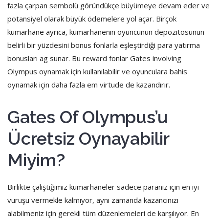
fazla çarpan sembolü göründükçe büyümeye devam eder ve
potansiyel olarak büyük ödemelere yol açar. Birçok
kumarhane ayrıca, kumarhanenin oyuncunun depozitosunun
belirli bir yüzdesini bonus fonlarla eşleştirdiği para yatırma
bonusları ag sunar. Bu reward fonlar Gates involving
Olympus oynamak için kullanılabilir ve oyunculara bahis
oynamak için daha fazla em virtude de kazandırır.
Gates Of Olympus’u
Ücretsiz Oynayabilir
Miyim?
Birlikte çalıştığımız kumarhaneler sadece paranız için en iyi
vuruşu vermekle kalmıyor, aynı zamanda kazancınızı
alabilmeniz için gerekli tüm düzenlemeleri de karşılıyor. En