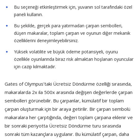
Bu seçeneği etkinleştirmek için, yuvanın sol tarafındaki özel
paneli kullanın.
Bu şekilde, gerçek para yatırmadan çarpan sembolleri,
düşen makaralar, toplam çarpan ve oyunun diğer mekanik
özelliklerini deneyimleyebilirsiniz.
Yüksek volatilite ve büyük ödeme potansiyeli, oyunu
özellikle oyunlarında biraz risk almaktan hoşlanan oyuncular
için cazip kılmaktadır.
Gates of Olympus’taki Ücretsiz Döndürme özelliği sırasında,
makaralarda 2x ila 500x arasında değişen değerlerde çarpan
sembolleri görünebilir. Bu çarpanlar, kümülatif bir toplam
çarpan oluşturmak için bir araya getirilir. Bir çarpan sembolü
makaralara her çarptığında, değeri toplam çarpana eklenir ve
bir sonraki periyotta Ücretsiz Döndürme turu sırasında
sonraki tüm kazançlara uygulanır. Bu kümülatif çarpan, daha