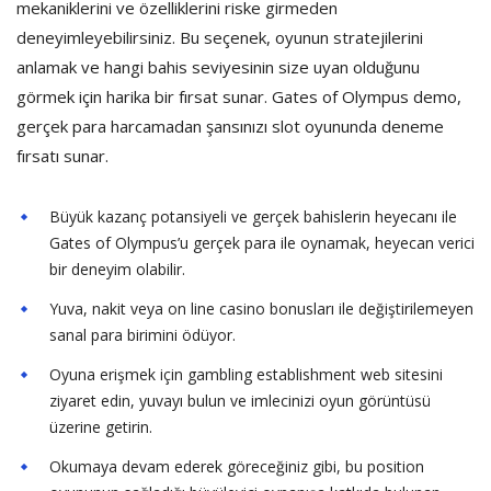
mekaniklerini ve özelliklerini riske girmeden
deneyimleyebilirsiniz. Bu seçenek, oyunun stratejilerini
anlamak ve hangi bahis seviyesinin size uyan olduğunu
görmek için harika bir fırsat sunar. Gates of Olympus demo,
gerçek para harcamadan şansınızı slot oyununda deneme
fırsatı sunar.
Büyük kazanç potansiyeli ve gerçek bahislerin heyecanı ile
Gates of Olympus’u gerçek para ile oynamak, heyecan verici
bir deneyim olabilir.
Yuva, nakit veya on line casino bonusları ile değiştirilemeyen
sanal para birimini ödüyor.
Oyuna erişmek için gambling establishment web sitesini
ziyaret edin, yuvayı bulun ve imlecinizi oyun görüntüsü
üzerine getirin.
Okumaya devam ederek göreceğiniz gibi, bu position