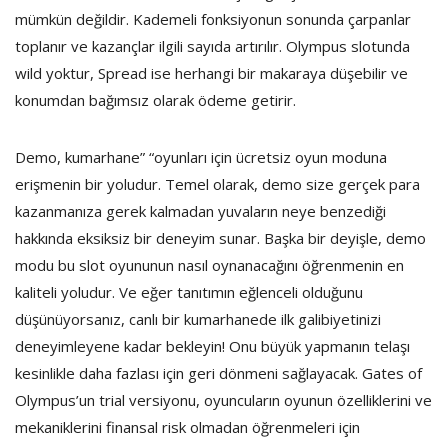
mümkün değildir. Kademeli fonksiyonun sonunda çarpanlar
toplanır ve kazançlar ilgili sayıda artırılır. Olympus slotunda
wild yoktur, Spread ise herhangi bir makaraya düşebilir ve
konumdan bağımsız olarak ödeme getirir.
Demo, kumarhane” “oyunları için ücretsiz oyun moduna
erişmenin bir yoludur. Temel olarak, demo size gerçek para
kazanmanıza gerek kalmadan yuvaların neye benzediği
hakkında eksiksiz bir deneyim sunar. Başka bir deyişle, demo
modu bu slot oyununun nasıl oynanacağını öğrenmenin en
kaliteli yoludur. Ve eğer tanıtımın eğlenceli olduğunu
düşünüyorsanız, canlı bir kumarhanede ilk galibiyetinizi
deneyimleyene kadar bekleyin! Onu büyük yapmanın telaşı
kesinlikle daha fazlası için geri dönmeni sağlayacak. Gates of
Olympus’un trial versiyonu, oyuncuların oyunun özelliklerini ve
mekaniklerini finansal risk olmadan öğrenmeleri için