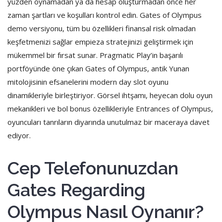
yüzden oynamadan ya da hesap oluşturmadan önce her
zaman şartları ve koşulları kontrol edin. Gates of Olympus
demo versiyonu, tüm bu özellikleri finansal risk olmadan
keşfetmenizi sağlar empieza stratejinizi geliştirmek için
mükemmel bir fırsat sunar. Pragmatic Play’in başarılı
portföyünde öne çıkan Gates of Olympus, antik Yunan
mitolojisinin efsanelerini modern day slot oyunu
dinamikleriyle birleştiriyor. Görsel ihtşamı, heyecan dolu oyun
mekanikleri ve bol bonus özellikleriyle Entrances of Olympus,
oyuncuları tanrıların diyarında unutulmaz bir maceraya davet
ediyor.
Cep Telefonunuzdan
Gates Regarding
Olympus Nasıl Oynanır?