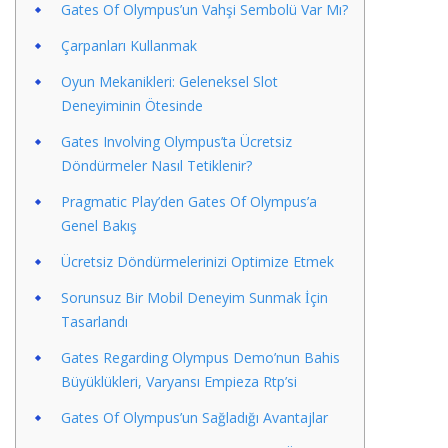
Gates Of Olympus’un Vahşi Sembolü Var Mı?
Çarpanları Kullanmak
Oyun Mekanikleri: Geleneksel Slot
Deneyiminin Ötesinde
Gates Involving Olympus’ta Ücretsiz
Döndürmeler Nasıl Tetiklenir?
Pragmatic Play’den Gates Of Olympus’a
Genel Bakış
Ücretsiz Döndürmelerinizi Optimize Etmek
Sorunsuz Bir Mobil Deneyim Sunmak İçin
Tasarlandı
Gates Regarding Olympus Demo’nun Bahis
Büyüklükleri, Varyansı Empieza Rtp’si
Gates Of Olympus’un Sağladığı Avantajlar