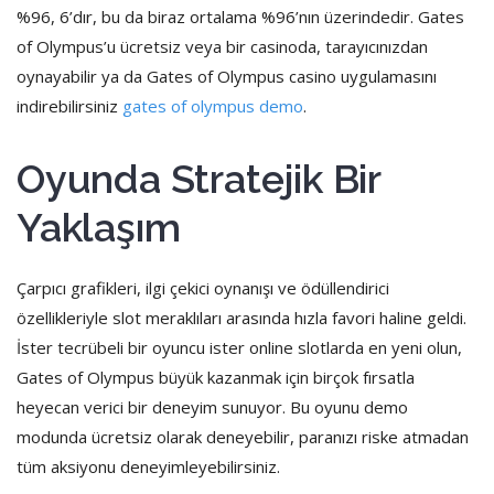
%96, 6’dır, bu da biraz ortalama %96’nın üzerindedir. Gates
of Olympus’u ücretsiz veya bir casinoda, tarayıcınızdan
oynayabilir ya da Gates of Olympus casino uygulamasını
indirebilirsiniz
gates of olympus demo
.
Oyunda Stratejik Bir
Yaklaşım
Çarpıcı grafikleri, ilgi çekici oynanışı ve ödüllendirici
özellikleriyle slot meraklıları arasında hızla favori haline geldi.
İster tecrübeli bir oyuncu ister online slotlarda en yeni olun,
Gates of Olympus büyük kazanmak için birçok fırsatla
heyecan verici bir deneyim sunuyor. Bu oyunu demo
modunda ücretsiz olarak deneyebilir, paranızı riske atmadan
tüm aksiyonu deneyimleyebilirsiniz.