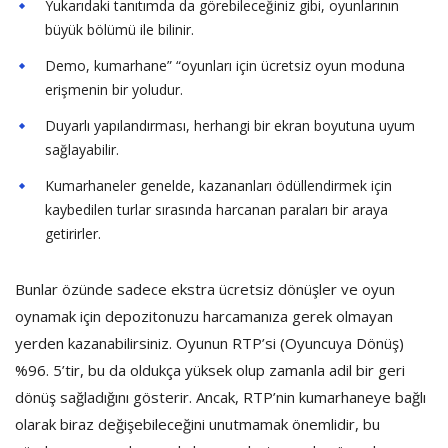
Yukarıdaki tanıtımda da görebileceğiniz gibi, oyunlarının
büyük bölümü ile bilinir.
Demo, kumarhane” “oyunları için ücretsiz oyun moduna
erişmenin bir yoludur.
Duyarlı yapılandırması, herhangi bir ekran boyutuna uyum
sağlayabilir.
Kumarhaneler genelde, kazananları ödüllendirmek için
kaybedilen turlar sırasında harcanan paraları bir araya
getirirler.
Bunlar özünde sadece ekstra ücretsiz dönüşler ve oyun
oynamak için depozitonuzu harcamanıza gerek olmayan
yerden kazanabilirsiniz. Oyunun RTP’si (Oyuncuya Dönüş)
%96. 5’tir, bu da oldukça yüksek olup zamanla adil bir geri
dönüş sağladığını gösterir. Ancak, RTP’nin kumarhaneye bağlı
olarak biraz değişebileceğini unutmamak önemlidir, bu