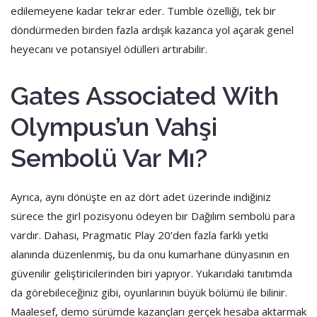
edilemeyene kadar tekrar eder. Tumble özelliği, tek bir
döndürmeden birden fazla ardışık kazanca yol açarak genel
heyecanı ve potansiyel ödülleri artırabilir.
Gates Associated With
Olympus’un Vahşi
Sembolü Var Mı?
Ayrıca, aynı dönüşte en az dört adet üzerinde indiğiniz
sürece the girl pozisyonu ödeyen bir Dağılım sembolü para
vardır. Dahası, Pragmatic Play 20’den fazla farklı yetki
alanında düzenlenmiş, bu da onu kumarhane dünyasının en
güvenilir geliştiricilerinden biri yapıyor. Yukarıdaki tanıtımda
da görebileceğiniz gibi, oyunlarının büyük bölümü ile bilinir.
Maalesef, demo sürümde kazançları gerçek hesaba aktarmak