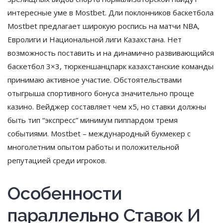
интересные уме в Mostbet. Дли поклонников баскетбола
Mostbet предлагает широкую роспись на матчи NBA,
Евролиги и Национальной лиги Казахстана. Нет
возможность поставить и на динамично развивающийся
баскетбол 3×3, тюркеншанцпарк казахстанские команды
принимаю активное участие. Обстоятельствами
отыгрыша спортивного бонуса значительно проще
казино. Вейджер составляет чем х5, но ставки должны
быть тип “экспресс” минимум пиппардом тремя
событиями. Mostbet – международный букмекер с
многолетним опытом работы и положительной
репутацией среди игроков.
Особенности
параллельно Ставок И