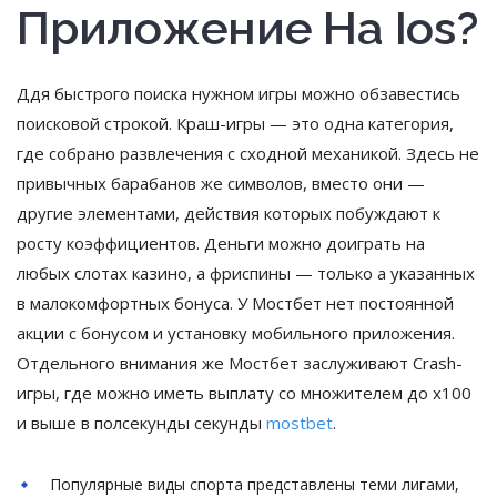
Приложение На Ios?
Ддя быстрого поиска нужном игры можно обзавестись
поисковой строкой. Краш-игры — это одна категория,
где собрано развлечения с сходной механикой. Здесь не
привычных барабанов же символов, вместо они —
другие элементами, действия которых побуждают к
росту коэффициентов. Деньги можно доиграть на
любых слотах казино, а фриспины — только а указанных
в малокомфортных бонуса. У Мостбет нет постоянной
акции с бонусом и установку мобильного приложения.
Отдельного внимания же Мостбет заслуживают Crash-
игры, где можно иметь выплату со множителем до х100
и выше в полсекунды секунды
mostbet
.
Популярные виды спорта представлены теми лигами,