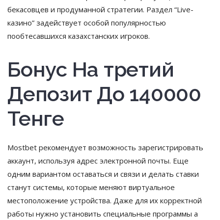
бекасовцев и продуманной стратегии. Раздел “Live-
казино” задействует особой популярностью
пообтесавшихся казахстанских игроков.
Бонус На третий
Депозит До 140000
Тенге
Mostbet рекомендует возможность зарегистрировать
аккаунт, используя адрес электронной почты. Еще
одним вариантом оставаться и связи и делать ставки
станут системы, которые меняют виртуальное
местоположение устройства. Даже для их корректной
работы нужно установить специальные программы а