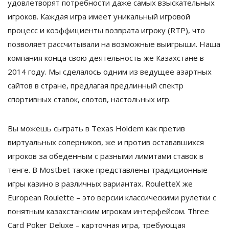
удовлетворят потребности даже самых взыскательных
игроков. Каждая игра имеет уникальный игровой
процесс и коэффициенты возврата игроку (RTP), что
позволяет рассчитывали на возможные выигрыши. Наша
компания конца свою деятельность же Казахстане в
2014 году. Мы сделалось одним из ведущее азартных
сайтов в стране, предлагая предлинный спектр
спортивных ставок, слотов, настольных игр.
Вы можешь сыграть в Texas Holdem как претив
виртуальных соперников, же и против остававшихся
игроков за обеденным с разными лимитами ставок в
тенге. В Mostbet также представлены традиционные
игры казино в различных вариантах. RouletteX же
European Roulette – это версии классическими рулетки с
понятным казахстанским игрокам интерфейсом. Three
Card Poker Deluxe – карточная игра, требующая