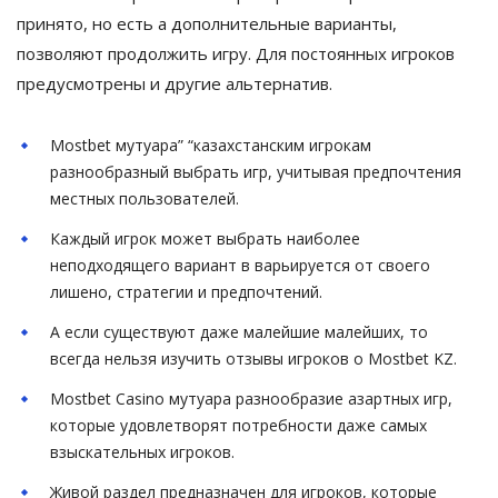
принято, но есть а дополнительные варианты,
позволяют продолжить игру. Для постоянных игроков
предусмотрены и другие альтернатив.
Mostbet мутуара” “казахстанским игрокам
разнообразный выбрать игр, учитывая предпочтения
местных пользователей.
Каждый игрок может выбрать наиболее
неподходящего вариант в варьируется от своего
лишено, стратегии и предпочтений.
А если существуют даже малейшие малейших, то
всегда нельзя изучить отзывы игроков о Mostbet KZ.
Mostbet Casino мутуара разнообразие азартных игр,
которые удовлетворят потребности даже самых
взыскательных игроков.
Живой раздел предназначен для игроков, которые