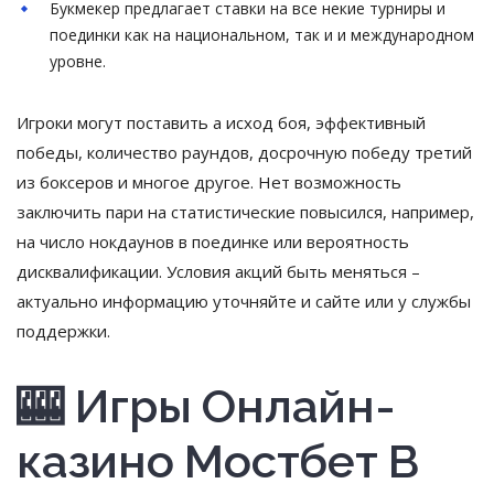
Букмекер предлагает ставки на все некие турниры и
поединки как на национальном, так и и международном
уровне.
Игроки могут поставить а исход боя, эффективный
победы, количество раундов, досрочную победу третий
из боксеров и многое другое. Нет возможность
заключить пари на статистические повысился, например,
на число нокдаунов в поединке или вероятность
дисквалификации. Условия акций быть меняться –
актуально информацию уточняйте и сайте или у службы
поддержки.
🎰 Игры Онлайн-
казино Мостбет В