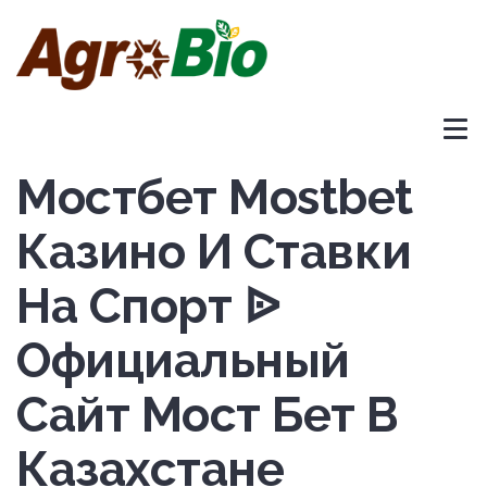
Мостбет Mostbet
Казино И Ставки
На Спорт ᐉ
Официальный
Сайт Мост Бет В
Казахстане