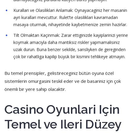
Kurallari ve Olasiliklari Anlamak: Oynayacaginiz her masanin
ayri kurallari mevcuttur. Rulet’te olasiliklari kavramadan
masaya oturmak, nihayetinde kaybetmenize zemin hazirlar.
Tilt Olmaktan Kaçinmak: Zarar ettiginizde kayiplarinizi yerine
koymak amaciyla daha mantiksiz riskler yapmamalisiniz
uzak durun. Buna benzer sekilde, sansliyken de gereginden
çok bir rahatliga kapilip büyük bir kismini tehlikeye atmayin.
Bu temel prensipler, gelistireceginiz bütün oyuna özel
sistemlerin omurgasini teskil eder ve de basariniz için çok
önemli bir yere sahip olacaktir.
Casino Oyunlari Için
Temel ve Ileri Düzey