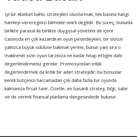
Iyi bir Abebet bahis stratejileri olusturmak, tek basina hangi
hamleyi vereceginizi bilmekle sinirli degildir. Bu süreç, bununla
birlikte parasal ile birlikte duygusal yönetimi de içerir.
Casinoda en çok kazandiran oyun pesindeyken, bir slotun
yalnizca büyük ödülüne bakmak yerine, bunun yani sira o
makinenin sizin oyun tarziniza ne kadar hitap ettigini dahi
degerlendirmeniz gerekir. Promosyonlari etkili
degerlendirmek da kritik bir adet stratejidir; bu bonuslar
kendi bütçenizi harcamadan çok daha fazla tur oyunda
kalmaniza firsat tanir. Özetle, en basarili strateji, bilgi, sabir
ve de verimli finansal planlama dengesindedir bulunur.