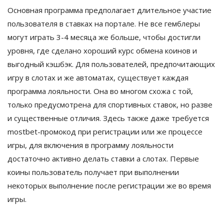
Основная программа предполагает длительное участие
пользователя в ставках на портале. Не все гемблеры
могут играть 3-4 месяца же больше, чтобы достигли
уровня, где сделано хороший курс обмена коинов и
выгодный кэшбэк. Для пользователей, предпочитающих
игру в слотах и же автоматах, существует каждая
программа лояльности. Она во многом схожа с той,
только предусмотрена для спортивных ставок, но разве
и существенные отличия. Здесь также даже требуется
mostbet-промокод при регистрации или же процессе
игры, для включения в программу лояльности
достаточно активно делать ставки а слотах. Первые
коины пользователь получает при выполнении
некоторых выполнение после регистрации же во время
игры.