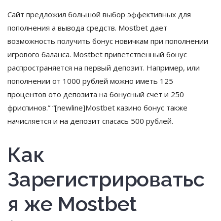
Сайт предложил большой выбор эффективных для
пополнения а вывода средств. Mostbet дает
возможность получить бонус новичкам при пополнении
игрового баланса. Mostbet приветственный бонус
распространяется на первый депозит. Например, или
пополнении от 1000 рублей можно иметь 125
процентов ото депозита на бонусный счет и 250
фриспинов.” “[newline]Mostbet казино бонус также
начисляется и на депозит спасась 500 рублей.
Как
Зарегистрироватьс
я же Mostbet