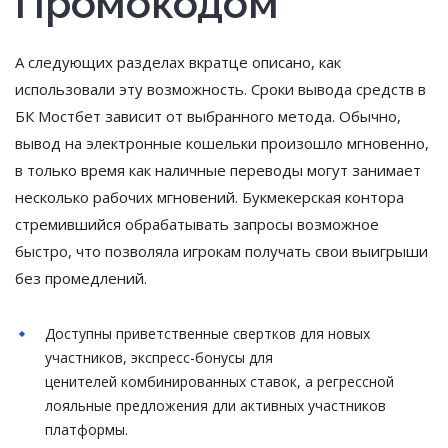
Промокодом
А следующих разделах вкратце описано, как
использовали эту возможность. Сроки вывода средств в
БК Мостбет зависит от выбранного метода. Обычно,
вывод на электронные кошельки произошло мгновенно,
в только время как наличные переводы могут занимает
несколько рабочих мгновений. Букмекерская контора
стремившийся обрабатывать запросы возможное
быстро, что позволяла игрокам получать свои выигрыши
без промедлений.
Доступны приветственные свертков для новых
участников, экспресс-бонусы для
ценителей комбинированных ставок, а регрессной
лояльные предложения дли активных участников
платформы.