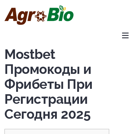
Mostbet
Промокоды и
Фрибеты При
Регистрации
Сегодня 2025