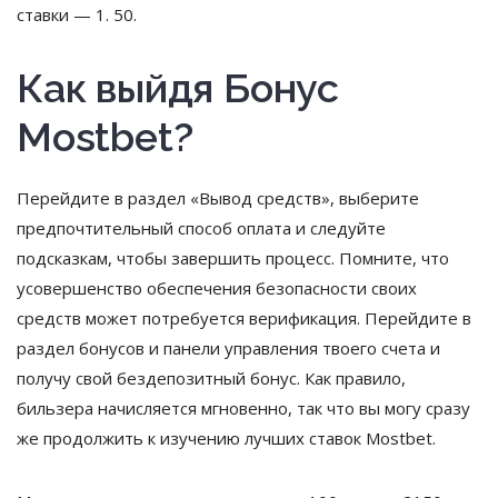
ставки — 1. 50.
Как выйдя Бонус
Mostbet?
Перейдите в раздел «Вывод средств», выберите
предпочтительный способ оплата и следуйте
подсказкам, чтобы завершить процесс. Помните, что
усовершенство обеспечения безопасности своих
средств может потребуется верификация. Перейдите в
раздел бонусов и панели управления твоего счета и
получу свой бездепозитный бонус. Как правило,
бильзера начисляется мгновенно, так что вы могу сразу
же продолжить к изучению лучших ставок Mostbet.