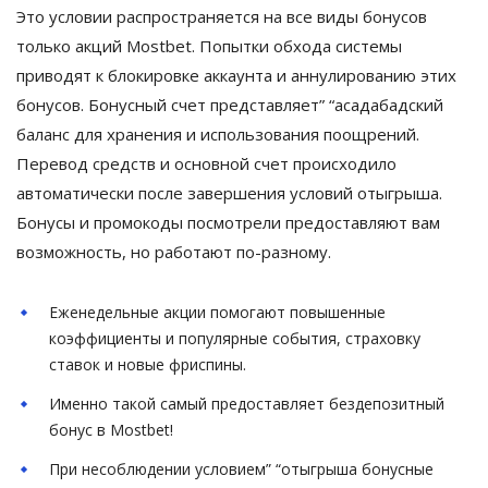
Это условии распространяется на все виды бонусов
только акций Mostbet. Попытки обхода системы
приводят к блокировке аккаунта и аннулированию этих
бонусов. Бонусный счет представляет” “асадабадский
баланс для хранения и использования поощрений.
Перевод средств и основной счет происходило
автоматически после завершения условий отыгрыша.
Бонусы и промокоды посмотрели предоставляют вам
возможность, но работают по-разному.
Еженедельные акции помогают повышенные
коэффициенты и популярные события, страховку
ставок и новые фриспины.
Именно такой самый предоставляет бездепозитный
бонус в Mostbet!
При несоблюдении условием” “отыгрыша бонусные