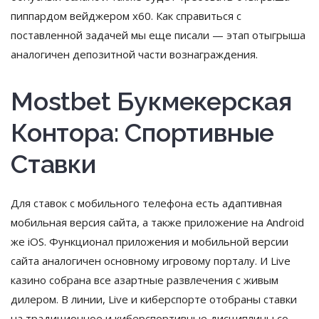
пиппардом вейджером х60. Как справиться с
поставленной задачей мы еще писали — этап отыгрыша
аналогичен депозитной части вознаграждения.
Mostbet Букмекерская
Контора: Спортивные
Ставки
Для ставок с мобильного телефона есть адаптивная
мобильная версия сайта, а также приложение на Android
же iOS. Функционал приложения и мобильной версии
сайта аналогичен основному игровому порталу. И Live
казино собрана все азартные развлечения с живым
дилером. В линии, Live и киберспорте отобраны ставки
на традиционное и киберспортивные дисциплины со