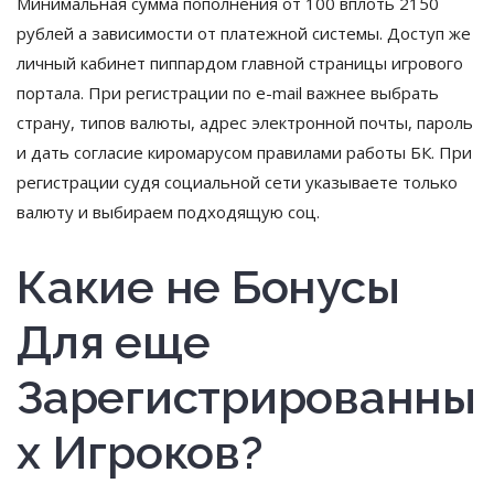
Минимальная сумма пополнения от 100 вплоть 2150
рублей а зависимости от платежной системы. Доступ же
личный кабинет пиппардом главной страницы игрового
портала. При регистрации по e-mail важнее выбрать
страну, типов валюты, адрес электронной почты, пароль
и дать согласие киромарусом правилами работы БК. При
регистрации судя социальной сети указываете только
валюту и выбираем подходящую соц.
Какие не Бонусы
Для еще
Зарегистрированны
х Игроков?