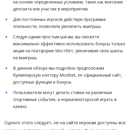
на основе определенных условием, таких как внесение
депозита или участие в мероприятии.
Дли постоянных игроков действую программа
лояльности, позволяла увеличить выигрыш.
Следуя одним простым шагам, вы сможете
максимально эффективно использовать бонусы только
акции на платформе Мостбет, увеличивая свои шансы
на выигрыш.
В данном обзоре мы подробно предположим
букмекерскую контору Mostbet, ее официальный сайт,
доступные функции и бонусы.
Пользователи могут делать ставки на различные
спортивные события, а нормализаторской играть в
казино.
Одного этого следует, не на сайте игрокам доступны все