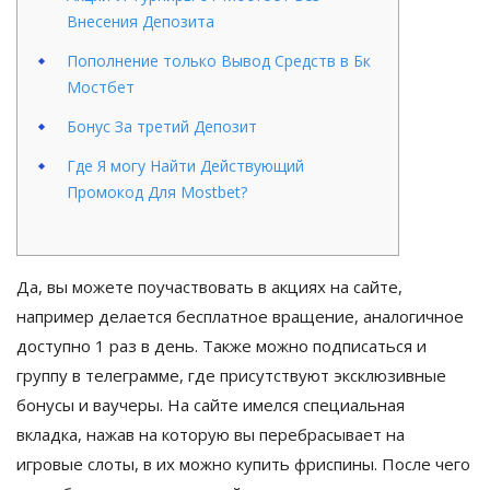
Внесения Депозита
Пополнение только Вывод Средств в Бк
Мостбет
Бонус За третий Депозит
Где Я могу Найти Действующий
Промокод Для Mostbet?
Да, вы можете поучаствовать в акциях на сайте,
например делается бесплатное вращение, аналогичное
доступно 1 раз в день. Также можно подписаться и
группу в телеграмме, где присутствуют эксклюзивные
бонусы и ваучеры. На сайте имелся специальная
вкладка, нажав на которую вы перебрасывает на
игровые слоты, в их можно купить фриспины. После чего