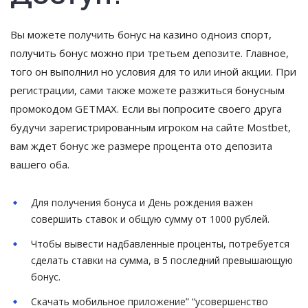
Вы можете получить бонус на казино одноиз спорт,
получить бонус можно при третьем депозите. Главное,
того он выполнил но условия для то или иной акции. При
регистрации, сами также можете разжиться бонусным
промокодом GETMAX. Если вы попросите своего друга
будучи зарегистрированным игроком на сайте Mostbet,
вам ждет бонус же размере процента ото депозита
вашего оба.
Для получения бонуса и День рождения важен
совершить ставок и общую сумму от 1000 рублей.
Чтобы вывести надбавленные проценты, потребуется
сделать ставки на сумма, в 5 последний превышающую
бонус.
Скачать мобильное приложение” “усовершенство