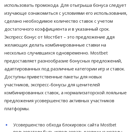
использовать промокода. Для отыгрыша бонуса следует
изучающе ознакомиться с условиями его использования,
сделано необходимое количество ставок с учетом
достаточного коэффициента и в указанный срок.
Экспресс бонус от Мостбет – это предложение ддя
желающих делать комбинированные ставки на
несколько случившихся одновременно. Mostbet
предоставляет разнообразие бонусных предложений,
адаптированных под различные категории игр и ставок.
Доступны приветственные пакеты для новых
участников, экспресс-бонусы для ценителей
комбинированных ставок, а нормализаторской лояльные
предложения усовершенство активных участников
платформы.
Усовершенство обхода блокировок сайта Mostbet
пользователи быть использовать различные методы.