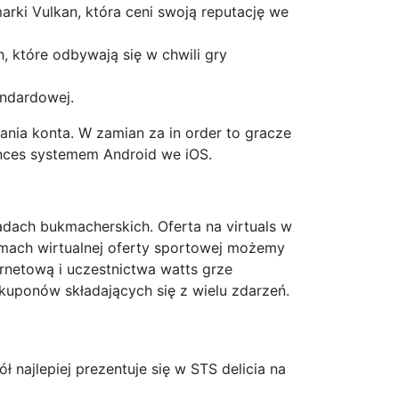
arki Vulkan, która ceni swoją reputację we
 które odbywają się w chwili gry
ndardowej.
ania konta. W zamian za in order to gracze
unces systemem Android we iOS.
dach bukmacherskich. Oferta na virtuals w
amach wirtualnej oferty sportowej możemy
rnetową i uczestnictwa watts grze
kuponów składających się z wielu zdarzeń.
 najlepiej prezentuje się w STS delicia na