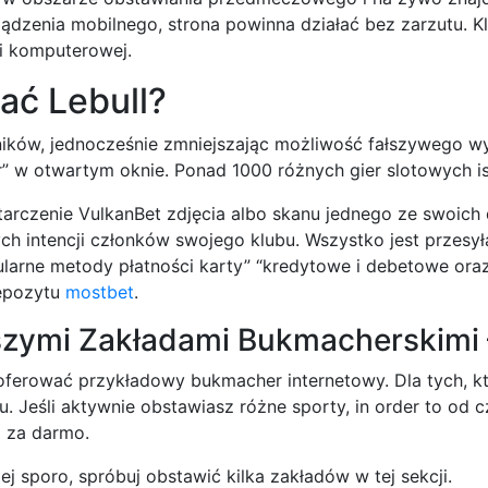
ządzenia mobilnego, strona powinna działać bez zarzutu. K
i komputerowej.
ać Lebull?
ków, jednocześnie zmniejszając możliwość fałszywego wyni
” w otwartym oknie. Ponad 1000 różnych gier slotowych istn
arczenie VulkanBet zdjęcia albo skanu jednego ze swoich
ch intencji członków swojego klubu. Wszystko jest przesy
arne metody płatności karty” “kredytowe i debetowe oraz kr
epozytu
mostbet
.
szymi Zakładami Bukmacherskimi –
ferować przykładowy bukmacher internetowy. Dla tych, kt
 Jeśli aktywnie obstawiasz różne sporty, in order to od c
a za darmo.
ej sporo, spróbuj obstawić kilka zakładów w tej sekcji.