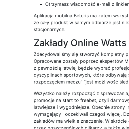
Otrzymasz wiadomość e-mail z linkiem
Aplikacja mobilna Betcris ma zatem wszyst
że cały produkt w samym odbiorze jest ni
stacjonarnych.
Zakłady Online Watts
Zdecydowaliśmy się stworzyć kompletny pr
Opracowane zostały poprzez ekspertów Mig
z pewnością łatwiej będzie wybrać profes
dyscyplinach sportowych, które odbywają 
rozpoczęciem meczu” “jest możliwość śled
Wszystko należy rozpocząć z sprawdzania,
promocje na start to freebet, czyli darmo
łatwiejsze i wygodniejsze. Obecnie strony i
wymagający i oczekiwali czegoś więcej. Dz
zakładów ma wielkie znaczenie. W skrócie 
przez poszczególnych piłkarzy, a także wie