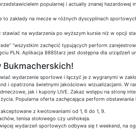
rzedstawicielem popularnej i actually znanej hazardowej m
e to zakłady na mecze w różnych dyscyplinach sportowych,
tawiać na wydarzenia po wyższym kursie niż w opcji sta
zede” “wszystkim zachęcić typujących perform zarejestrow
ięciu PLN. Aplikacja 888Starz jest dostępna dla urządzeń 
w Bukmacherskich!
wiać wydarzenie sportowe i łączyć je z wygranymi w zakła
nd i opatrzona świetnymi jakościowo wizualizacjami. W r
meczowe, jak i kupony LIVE. Zakaz wstępu na stronę inte
 życia. Popularna oferta zachęcająca perform obstawiania 
akceptowane z kwotowaniami od 1, 6 do 1, 9.
achów, tenisa stołowego czy unihokeja.
jwięcej wydarzeń sportowych odbywa się t weekend, na ogół