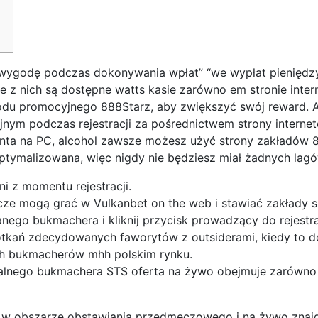
godę podczas dokonywania wpłat” “we wypłat pieniędzy,
e z nich są dostępne watts kasie zarówno em stronie interne
odu promocyjnego 888Starz, aby zwiększyć swój reward. 
nym podczas rejestracji za pośrednictwem strony internetow
nta na PC, alcohol zawsze możesz użyć strony zakładów 88
ptymalizowana, więc nigdy nie będziesz miał żadnych lag
i z momentu rejestracji.
cze mogą grać w Vulkanbet on the web i stawiać zakłady s
nego bukmachera i kliknij przycisk prowadzący do rejestra
tkań zdecydowanych faworytów z outsiderami, kiedy to do
ch bukmacherów mhh polskim rynku.
galnego bukmachera STS oferta na żywo obejmuje zarówno
 w obszarze obstawiania przedmeczowego i na żywo znajdu