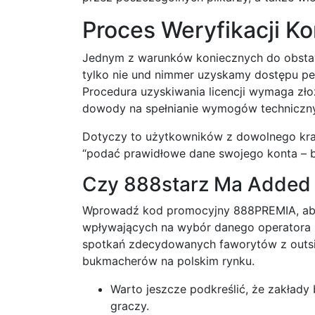
Proces Weryfikacji K
Jednym z warunków koniecznych do obstawi
tylko nie und nimmer uzyskamy dostępu per
Procedura uzyskiwania licencji wymaga zło
dowody na spełnianie wymogów technicznyc
Dotyczy to użytkowników z dowolnego kraju
“podać prawidłowe dane swojego konta – 
Czy 888starz Ma Added 
Wprowadź kod promocyjny 888PREMIA, aby 
wpływających na wybór danego operatora 
spotkań zdecydowanych faworytów z outside
bukmacherów na polskim rynku.
Warto jeszcze podkreślić, że zakłady
graczy.