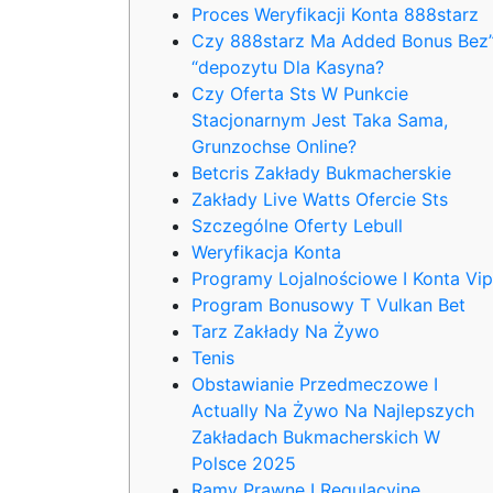
Proces Weryfikacji Konta 888starz
Czy 888starz Ma Added Bonus Bez
“depozytu Dla Kasyna?
Czy Oferta Sts W Punkcie
Stacjonarnym Jest Taka Sama,
Grunzochse Online?
Betcris Zakłady Bukmacherskie
Zakłady Live Watts Ofercie Sts
Szczególne Oferty Lebull
Weryfikacja Konta
Programy Lojalnościowe I Konta Vip
Program Bonusowy T Vulkan Bet
Tarz Zakłady Na Żywo
Tenis
Obstawianie Przedmeczowe I
Actually Na Żywo Na Najlepszych
Zakładach Bukmacherskich W
Polsce 2025
Ramy Prawne I Regulacyjne,