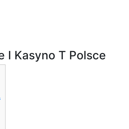
 I Kasyno T Polsce
s