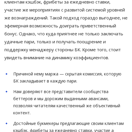
клиентам кэшбэк, фрибеты за ежедневно ставки,
участие же мероприятиях с развитой системой уровней
же вознаграждений. Такой подход гораздо выгоднее, не
эфемерная возможность доиграть приветственный
бонус. Однако, что куда приятнее не только заключать
удачные пари, только и получать поощрение и
поддержку менаджеру стороны БК. Кроме того, стоит
увидеть внимание на динамику коэффициентов.
Причиной нему маржа — скрытая комиссия, которую
БК закладывает в каждую пари.
Нам доверяют все представители сообщества
беттеров и мы дорожим выданными авансами,
позволяя читателям качественный же объективный
контент.
Достойные букмекеры предлагающие своим клиентам
кэшбэк, фрибеты за ежедневно ставки, участие а