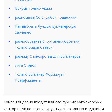
Бонусы только Акции
радиосвязь Со Службой поддержки
Как выбрать Лучшую Букмекерскую
харчевню
разнообразнее Спортивных Событий
только Видов Ставок
разницу Спонсорства Для Букмекеров
Лига Ставок
только Букмекер Формирует
Коэффициенты
Компания давно входит в число лучших букмекерских
контор в РФ по оценке крупных спортивных изданий и