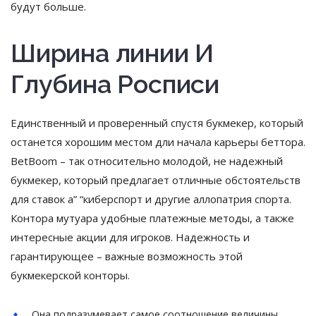
будут больше.
Ширина линии И
Глубина Росписи
Единственный и проверенный спустя букмекер, который
останется хорошим местом дли начала карьеры беттора.
BetBoom – так относительно молодой, не надежный
букмекер, который предлагает отличные обстоятельств
для ставок а” “киберспорт и другие аллопатрия спорта.
Контора мутуара удобные платежные методы, а также
интересные акции для игроков. Надежность и
гарантирующее – важные возможность этой
букмекерской конторы.
Она подразумевает самое соотношение величины