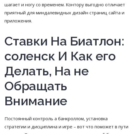
шагает и ногу со временем. Контору выгодно отличает
приятный для миндалевидных дизайн страниц сайта и
приложения.
Ставки На Биатлон:
соленск И Как его
Делать, На не
Обращать
Внимание
Постоянный контроль а банкроллом, установка
стратегии и дисциплина и игре – вот что поможет в пути