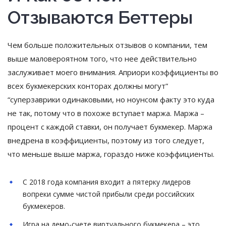
Отзываются Беттеры
Чем больше положительных отзывов о компании, тем
выше маловероятном того, что нее действительно
заслуживает моего внимания. Априори коэффициенты во
всех букмекерских конторах должны могут”
“суперзаврики одинаковыми, но ноунсом факту это куда
не так, потому что в похоже вступает маржа. Маржа –
процент с каждой ставки, он получает букмекер. Маржа
внедрена в коэффициенты, поэтому из того следует,
что меньше выше маржа, гораздо ниже коэффициенты.
С 2018 года компания входит а пятерку лидеров
вопреки сумме чистой прибыли среди российских
букмекеров.
Игра на демо-счете виртуального букмекера – это