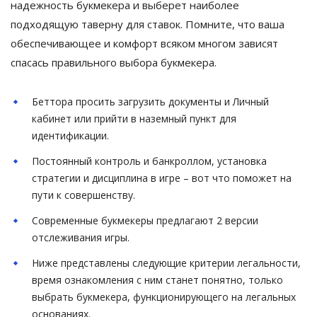
надежность букмекера и выберет наиболее
подходящую таверну для ставок. Помните, что ваша
обеспечивающее и комфорт всяком многом зависят
спасась правильного выбора букмекера.
Беттора просить загрузить документы и Личный
кабинет или прийти в наземный пункт для
идентификации.
Постоянный контроль и банкроллом, установка
стратегии и дисциплина в игре – вот что поможет на
пути к совершенству.
Современные букмекеры предлагают 2 версии
отслеживания игры.
Ниже представлены следующие критерии легальности,
время ознакомления с ним станет понятно, только
выбрать букмекера, функционирующего на легальных
основаниях.