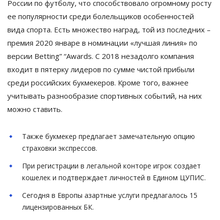
России по футболу, что способствовало огромному росту
ее популярности среди болельщиков особенностей
вида спорта. Есть множество наград, той из последних –
премия 2020 январе в номинации «лучшая линия» по
версии Betting” “Awards. С 2018 незадолго компания
входит в пятерку лидеров по сумме чистой прибыли
среди российских букмекеров. Кроме того, важнее
учитывать разнообразие спортивных событий, на них
можно ставить.
Также букмекер предлагает замечательную опцию
страховки экспрессов.
При регистрации в легальной конторе игрок создает
кошелек и подтверждает личностей в Едином ЦУПИС.
Сегодня в Европы азартные услуги предлагалось 15
лицензированных БК.