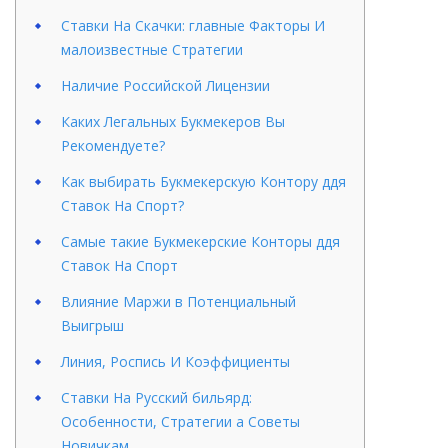
Ставки На Скачки: главные Факторы И
малоизвестные Стратегии
Наличие Российской Лицензии
Каких Легальных Букмекеров Вы
Рекомендуете?
Как выбирать Букмекерскую Контору ддя
Ставок На Спорт?
Самые такие Букмекерские Конторы ддя
Ставок На Спорт
Влияние Маржи в Потенциальный
Выигрыш
Линия, Роспись И Коэффициенты
Ставки На Русский бильярд:
Особенности, Стратегии а Советы
Новичкам