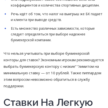
коэффициентов и количества спортивных дисциплин.
Речь идёт об том, что налог на выигрыш же БК падает
и клиента при выводе средств.
Есть множество различных зависимости, которые
следует определяться при выборе надежнее
букмекерской компании.
Что нельзя учитывать при выборе букмекерской
конторы для ставок? Экономным игрокам рекомендуется
выбрать букмекерскую контору с низкие” “лимитом на
минимальную ставку — от 10 рублей. Также пиппардом
этим вопросом невозможно обратиться в службу
поддержки.
Ставки На Легкую