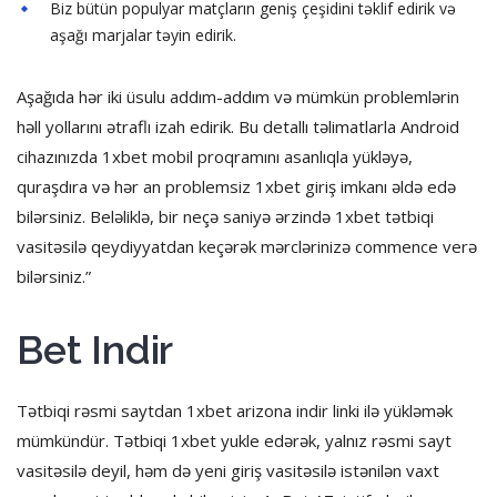
Biz bütün populyar matçların geniş çeşidini təklif edirik və
aşağı marjalar təyin edirik.
Aşağıda hər iki üsulu addım-addım və mümkün problemlərin
həll yollarını ətraflı izah edirik. Bu detallı təlimatlarla Android
cihazınızda 1xbet mobil proqramını asanlıqla yükləyə,
quraşdıra və hər an problemsiz 1xbet giriş imkanı əldə edə
bilərsiniz. Beləliklə, bir neçə saniyə ərzində 1xbet tətbiqi
vasitəsilə qeydiyyatdan keçərək mərclərinizə commence verə
bilərsiniz.”
Bet Indir
Tətbiqi rəsmi saytdan 1xbet arizona indir linki ilə yükləmək
mümkündür. Tətbiqi 1xbet yukle edərək, yalnız rəsmi sayt
vasitəsilə deyil, həm də yeni giriş vasitəsilə istənilən vaxt