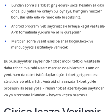
Bundan sonra siz 1xBet giriş edərək şəxsi hesabınıza daxil
onda, pul yatıra və onlayn pul oynaya, həmçinin müxtəlif
bonuslar əldə edə və mərc edə biləcəksiniz.
Android proqramı veb saytımızdakı birbaşa keçid vasitəsilə
APK formatında yüklənir və əl ilə quraşdırılır.
Mərcdən sonra vəsait əsas balansa köçürüləcək və
məhdudiyyətsiz istifadəyə veriləcək.
Bu xüsusiyyətlər sayəsində 1xbet mobil tətbiqi vasitəsilə
daha rahat” “və təhlükəsiz mərclər edə bilərsiniz. Həm en
yeni, həm də daimi istifadəçilər üçün 1xbet giriş prosesi
sürətlidir və etibarlıdır. Android cihazınızda 1xbet yükle
prosesini iki əsas yolla – rəsmi 1xbet azerbaycan saytından
və ya alternativ linkindən – həyata keçirə bilərsiniz.
Girişə Icazə Verilmir