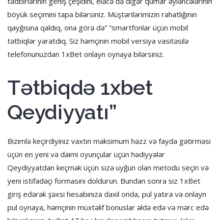
tədbirlərinin geniş çeşidini, eləcə də digər qumar əyləncələrinin
böyük seçimini tapa bilərsiniz. Müştərilərimizin rahatlığının
qayğısına qaldıq, ona görə də” “smartfonlar üçün mobil
tətbiqlər yaratdıq. Siz həmçinin mobil versiya vasitəsilə
telefonunuzdan 1xBet onlayn oynaya bilərsiniz.
Tətbiqdə 1xbet
Qeydiyyatı”
Bizimlə keçirdiyiniz vaxtın maksimum həzz və fayda gətirməsi
üçün en yeni və daimi oyunçular üçün hədiyyələr
Qeydiyyatdan keçmək üçün sizə uyğun olan metodu seçin və
yeni istifadəçi formasını doldurun. Bundan sonra siz 1xBet
giriş edərək şəxsi hesabınıza daxil onda, pul yatıra və onlayn
pul oynaya, həmçinin müxtəlif bonuslar əldə edə və mərc edə