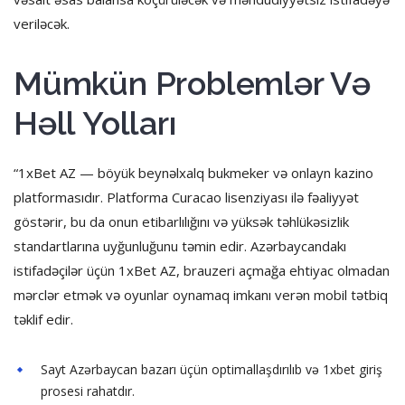
veriləcək.
Mümkün Problemlər Və
Həll Yolları
“1xBet AZ — böyük beynəlxalq bukmeker və onlayn kazino
platformasıdır. Platforma Curacao lisenziyası ilə fəaliyyət
göstərir, bu da onun etibarlılığını və yüksək təhlükəsizlik
standartlarına uyğunluğunu təmin edir. Azərbaycandakı
istifadəçilər üçün 1xBet AZ, brauzeri açmağa ehtiyac olmadan
mərclər etmək və oyunlar oynamaq imkanı verən mobil tətbiq
təklif edir.
Sayt Azərbaycan bazarı üçün optimallaşdırılıb və 1xbet giriş
prosesi rahatdır.