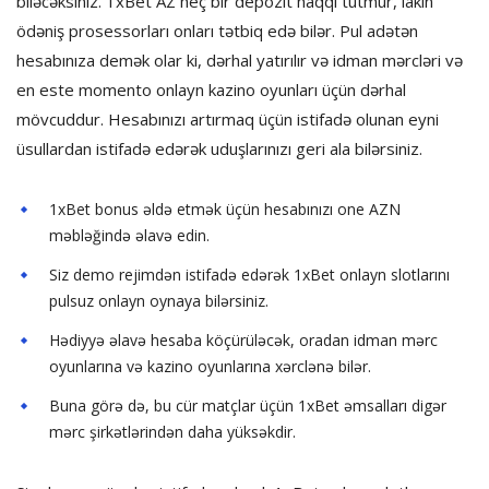
biləcəksiniz. 1xBet AZ heç bir depozit haqqı tutmur, lakin
ödəniş prosessorları onları tətbiq edə bilər. Pul adətən
hesabınıza demək olar ki, dərhal yatırılır və idman mərcləri və
en este momento onlayn kazino oyunları üçün dərhal
mövcuddur. Hesabınızı artırmaq üçün istifadə olunan eyni
üsullardan istifadə edərək uduşlarınızı geri ala bilərsiniz.
1xBet bonus əldə etmək üçün hesabınızı one AZN
məbləğində əlavə edin.
Siz demo rejimdən istifadə edərək 1xBet onlayn slotlarını
pulsuz onlayn oynaya bilərsiniz.
Hədiyyə əlavə hesaba köçürüləcək, oradan idman mərc
oyunlarına və kazino oyunlarına xərclənə bilər.
Buna görə də, bu cür matçlar üçün 1xBet əmsalları digər
mərc şirkətlərindən daha yüksəkdir.