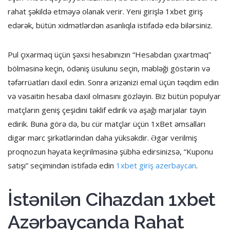
rahat şəkildə etməyə olanak verir. Yeni girişlə 1xbet giriş
edərək, bütün xidmətlərdən asanlıqla istifadə edə bilərsiniz.
Pul çıxarmaq üçün şəxsi hesabınızın “Hesabdan çıxartmaq”
bölməsinə keçin, ödəniş üsulunu seçin, məbləği göstərin və
təfərrüatları daxil edin. Sonra ərizənizi emal üçün təqdim edin
və vəsaitin hesaba daxil olmasını gözləyin. Biz bütün populyar
matçların geniş çeşidini təklif edirik və aşağı marjalar təyin
edirik. Buna görə də, bu cür matçlar üçün 1xBet əmsalları
digər mərc şirkətlərindən daha yüksəkdir. Əgər verilmiş
proqnozun həyata keçirilməsinə şübhə edirsinizsə, “Kuponu
satışı” seçimindən istifadə edin
1xbet giriş azerbaycan
.
İstənilən Cihazdan 1xbet
Azərbaycanda Rahat