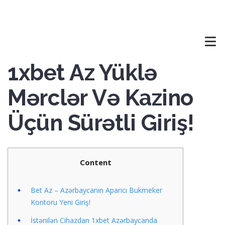
1xbet Az Yüklə
Mərclər Və Kazino
Üçün Sürətli Giriş!
Content
Bet Az – Azərbaycanın Aparıcı Bukmeker
Kontoru Yeni Giriş!
İstənilən Cihazdan 1xbet Azərbaycanda