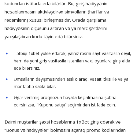
kodundan istifadə edə bilərlər. Bu, giriş hədiyyənin
hesablanmasını aktivləşdirən simvolların (hərflər və
rəqəmlərin) xüsusi birləşməsidir. Orada qarşılama
hədiyyəsinin ölçüsünü artıran və ya mərc şərtlərini
yaxşılaşdıran kodu təyin edə bilərsiniz.
Tətbiqi 1xbet yukle edərək, yalnız rəsmi sayt vasitəsilə deyil,
həm də yeni giriş vasitəsilə istənilən vaxt oyunlara giriş əldə
edə bilərsiniz.
Əmsalların dəyişməsindən asılı olaraq, vəsait itkisi ilə və ya
mənfəətlə satıla bilər.
Əgər verilmiş proqnozun həyata keçirilməsinə şübhə
edirsinizsə, “Kuponu satışı” seçimindən istifadə edin.
Daimi müştərilər şəxsi hesablarına 1xBet giriş edərək və
“Bonus və hədiyyələr” bölməsini açaraq promo kodlarından