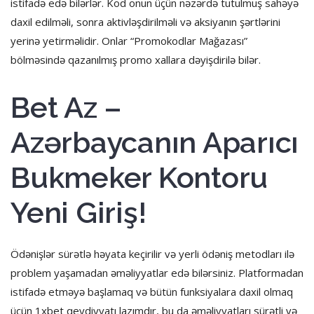
istifadə edə bilərlər. Kod onun üçün nəzərdə tutulmuş sahəyə
daxil edilməli, sonra aktivləşdirilməli və aksiyanın şərtlərini
yerinə yetirməlidir. Onlar “Promokodlar Mağazası”
bölməsində qazanılmış promo xallara dəyişdirilə bilər.
Bet Az –
Azərbaycanın Aparıcı
Bukmeker Kontoru
Yeni Giriş!
Ödənişlər sürətlə həyata keçirilir və yerli ödəniş metodları ilə
problem yaşamadan əməliyyatlar edə bilərsiniz. Platformadan
istifadə etməyə başlamaq və bütün funksiyalara daxil olmaq
üçün 1xbet qeydiyyatı lazımdır, bu da əməliyyatları sürətli və