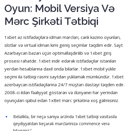
Oyun: Mobil Versiya Və
Mərc Şirkəti Tətbiqi
1xbet az istifadəçilərə idman mərcləri, canlı kazino oyunları,
slotlar və virtual idman kimi geniş seçimlər təqdim edir. Sayt
Azərbaycan bazarı üçün optimallaşdırılıb və 1xbet giriş
prosesi rahatdır. 1xbet indir edərək istifadəçilər istənilən
yerdən hesablarına daxil onda bilərlər. 1xbet mobil yükle
seçimi ilə tətbiqi rəsmi saytdan yükləmək mümkündür. 1xbet
azerbaycan istifadəçilərinə 24/7 müştəri dəstəyi təqdim edir.
2008-ci ildən fəaliyyət göstərən və dünyanın hər yerindən
oyunçuları qəbul edən 1xBet mərc şirkətinə xoş gəlmisiniz.
Beləliklə, bir neçə saniyə ərzində 1xbet tətbiqi vasitəsilə
qeydiyyatdan keçərək mərclərinizə commence verə
bilərsiniz.”