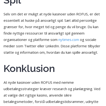
Spil
Selv om det er muligt at nyde kasinoer uden ROFUS, er det
essentielt at huske på ansvarligt spil. Sæt altid personlige
grænser for, hvor meget tid og penge du vil bruge. Du kan
finde nyttige ressourcer til ansvarligt spil gennem
organisationer og platforme som
nytimes.com
og sociale
medier som Twitter eller LinkedIn. Disse platforme tilbyder
støtte og information om, hvordan du kan spille ansvarligt.
Konklusion
At nyde kasinoer uden ROFUS med nemme
udbetalingsstrategier kræver research og planlægning. Ved
at vælge det rigtige kasino, anvende sikre
betalingsmetoder, forstå udbetalingstidsrammer, udnytte