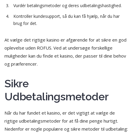
Vurdér betalingsmetoder og deres udbetalingshastighed.
Kontroller kundesupport, så du kan få hjælp, når du har
brug for det.
At vælge det rigtige kasino er afgørende for at sikre en god
oplevelse uden ROFUS. Ved at undersøge forskellige
muligheder kan du finde et kasino, der passer til dine behov
og præferencer.
Sikre
Udbetalingsmetoder
Når du har fundet et kasino, er det vigtigt at vælge de
rigtige udbetalingsmetoder for at få dine penge hurtigt.
Nedenfor er nogle populære og sikre metoder til udbetaling: