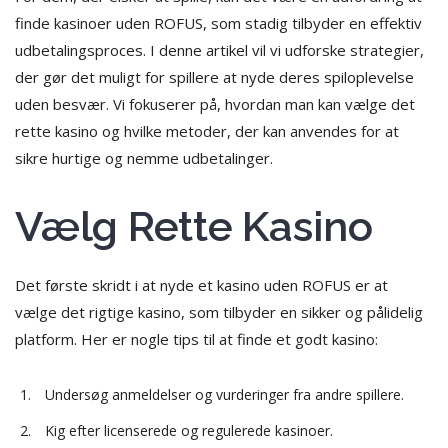
finde kasinoer uden ROFUS, som stadig tilbyder en effektiv
udbetalingsproces. I denne artikel vil vi udforske strategier,
der gør det muligt for spillere at nyde deres spiloplevelse
uden besvær. Vi fokuserer på, hvordan man kan vælge det
rette kasino og hvilke metoder, der kan anvendes for at
sikre hurtige og nemme udbetalinger.
Vælg Rette Kasino
Det første skridt i at nyde et kasino uden ROFUS er at
vælge det rigtige kasino, som tilbyder en sikker og pålidelig
platform. Her er nogle tips til at finde et godt kasino:
Undersøg anmeldelser og vurderinger fra andre spillere.
Kig efter licenserede og regulerede kasinoer.