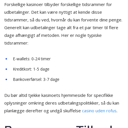
Forskellige kasinoer tilbyder forskellige tidsrammer for
udbetalinger. Det kan være nyttigt at kende disse
tidsrammer, så du ved, hvornår du kan forvente dine penge.
Generelt kan udbetalinger tage alt fra et par timer til flere
dage afhængigt af metoden. Her er nogle typiske
tidsrammer:
E-wallets: 0-24 timer
Kreditkort: 1-5 dage
Bankoverførsel: 3-7 dage
Du bør altid tjekke kasinoets hjemmeside for specifikke
oplysninger omkring deres udbetalingspolitikker, så du kan
planlægge derefter og undgå skuffelse
casino uden rofus
.