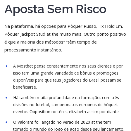
Aposta Sem Risco
Na plataforma, há opções para Pôquer Russo, Tx Hold’Em,
Pôquer Jackpot Stud at the muito mais. Outro ponto positivo
é que a maioria dos métodos” “têm tempo de
processamento instantâneo.
A Mostbet pensa constantemente nos seus clientes e por
isso tem uma grande variedade de bônus e promoções
disponíveis para que teus jogadores do Brasil possam se
beneficiarse.
Há também muita profundidade na formação, com três
divisões no futebol, campeonatos europeus de hóquei,
eventos Opposition no tênis, elizabeth assim por diante.
O Valorant foi lançado no verão de 2020 at the tem
tomado o mundo do jogo de ação desde seu lançamento.