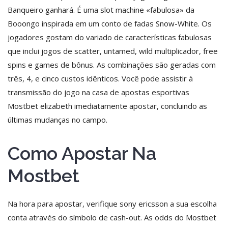
Banqueiro ganhará. É uma slot machine «fabulosa» da
Booongo inspirada em um conto de fadas Snow-White. Os
jogadores gostam do variado de características fabulosas
que inclui jogos de scatter, untamed, wild multiplicador, free
spins e games de bônus. As combinações são geradas com
três, 4, e cinco custos idênticos. Você pode assistir à
transmissão do jogo na casa de apostas esportivas
Mostbet elizabeth imediatamente apostar, concluindo as
últimas mudanças no campo.
Como Apostar Na
Mostbet
Na hora para apostar, verifique sony ericsson a sua escolha
conta através do símbolo de cash-out. As odds do Mostbet