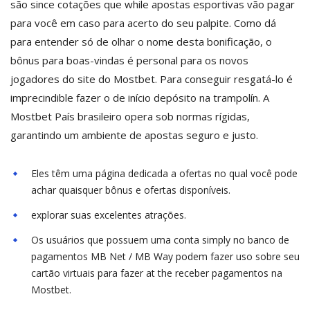
são since cotações que while apostas esportivas vão pagar
para você em caso para acerto do seu palpite. Como dá
para entender só de olhar o nome desta bonificação, o
bônus para boas-vindas é personal para os novos
jogadores do site do Mostbet. Para conseguir resgatá-lo é
imprecindible fazer o de início depósito na trampolín. A
Mostbet País brasileiro opera sob normas rígidas,
garantindo um ambiente de apostas seguro e justo.
Eles têm uma página dedicada a ofertas no qual você pode
achar quaisquer bônus e ofertas disponíveis.
explorar suas excelentes atrações.
Os usuários que possuem uma conta simply no banco de
pagamentos MB Net / MB Way podem fazer uso sobre seu
cartão virtuais para fazer at the receber pagamentos na
Mostbet.