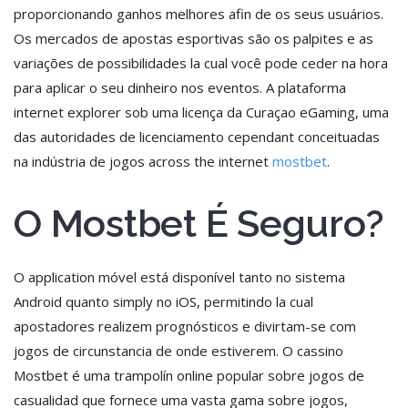
proporcionando ganhos melhores afin de os seus usuários.
Os mercados de apostas esportivas são os palpites e as
variações de possibilidades la cual você pode ceder na hora
para aplicar o seu dinheiro nos eventos. A plataforma
internet explorer sob uma licença da Curaçao eGaming, uma
das autoridades de licenciamento cependant conceituadas
na indústria de jogos across the internet
mostbet
.
O Mostbet É Seguro?
O application móvel está disponível tanto no sistema
Android quanto simply no iOS, permitindo la cual
apostadores realizem prognósticos e divirtam-se com
jogos de circunstancia de onde estiverem. O cassino
Mostbet é uma trampolín online popular sobre jogos de
casualidad que fornece uma vasta gama sobre jogos,