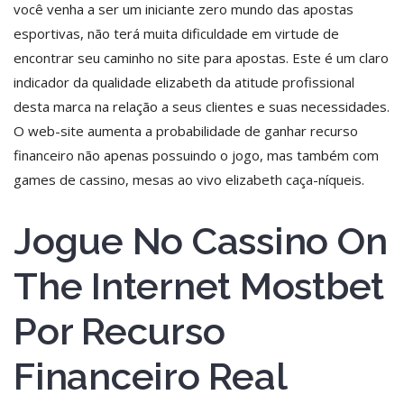
você venha a ser um iniciante zero mundo das apostas
esportivas, não terá muita dificuldade em virtude de
encontrar seu caminho no site para apostas. Este é um claro
indicador da qualidade elizabeth da atitude profissional
desta marca na relação a seus clientes e suas necessidades.
O web-site aumenta a probabilidade de ganhar recurso
financeiro não apenas possuindo o jogo, mas também com
games de cassino, mesas ao vivo elizabeth caça-níqueis.
Jogue No Cassino On
The Internet Mostbet
Por Recurso
Financeiro Real