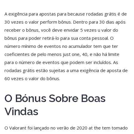
A exigência para apostas para because rodadas grátis é de
30 vezes o valor perform bônus. Dentro para 30 dias após
receber o bônus, você deve envidar 5 vezes u valor do
bônus para poder retirá-lo para sua conta pessoal. O
número mínimo de eventos no acumulador tem que ter
coeficientes de pelo menos just one, 40, e não há limite
para o número de eventos que podem ser incluídos. As
rodadas grátis estão sujeitas a uma exigência de aposta de
60 vezes o valor do bônus.
O Bónus Sobre Boas
Vindas
O Valorant foi lançado no verão de 2020 at the tem tomado