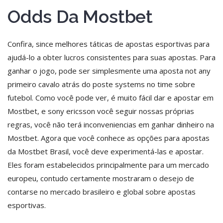
Odds Da Mostbet
Confira, since melhores táticas de apostas esportivas para
ajudá-lo a obter lucros consistentes para suas apostas. Para
ganhar o jogo, pode ser simplesmente uma aposta not any
primeiro cavalo atrás do poste systems no time sobre
futebol. Como você pode ver, é muito fácil dar e apostar em
Mostbet, e sony ericsson você seguir nossas próprias
regras, você não terá inconveniencias em ganhar dinheiro na
Mostbet. Agora que você conhece as opções para apostas
da Mostbet Brasil, você deve experimentá-las e apostar.
Eles foram estabelecidos principalmente para um mercado
europeu, contudo certamente mostraram o desejo de
contarse no mercado brasileiro e global sobre apostas
esportivas.