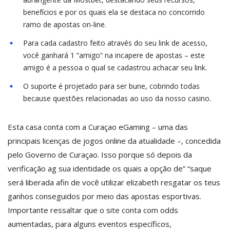
benefícios e por os quais ela se destaca no concorrido
ramo de apostas on-line.
Para cada cadastro feito através do seu link de acesso,
você ganhará 1 “amigo” na incapere de apostas – este
amigo é a pessoa o qual se cadastrou achacar seu link.
O suporte é projetado para ser bune, cobrindo todas
because questões relacionadas ao uso da nosso casino.
Esta casa conta com a Curaçao eGaming – uma das
principais licenças de jogos online da atualidade –, concedida
pelo Governo de Curaçao. Isso porque só depois da
verificação ag sua identidade os quais a opção de” “saque
será liberada afin de você utilizar elizabeth resgatar os teus
ganhos conseguidos por meio das apostas esportivas.
Importante ressaltar que o site conta com odds
aumentadas, para alguns eventos específicos,