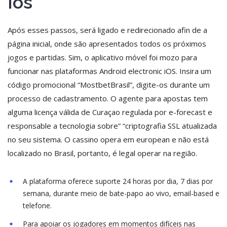
Ios
Após esses passos, será ligado e redirecionado afin de a
página inicial, onde são apresentados todos os próximos
jogos e partidas. Sim, o aplicativo móvel foi mozo para
funcionar nas plataformas Android electronic iOS. Insira um
código promocional “MostbetBrasil”, digite-os durante um
processo de cadastramento. O agente para apostas tem
alguma licença válida de Curaçao regulada por e-forecast e
responsable a tecnologia sobre” “criptografia SSL atualizada
no seu sistema. O cassino opera em european e não está
localizado no Brasil, portanto, é legal operar na região.
A plataforma oferece suporte 24 horas por dia, 7 dias por
semana, durante meio de bate-papo ao vivo, email-based e
telefone.
Para apoiar os jogadores em momentos difíceis nas