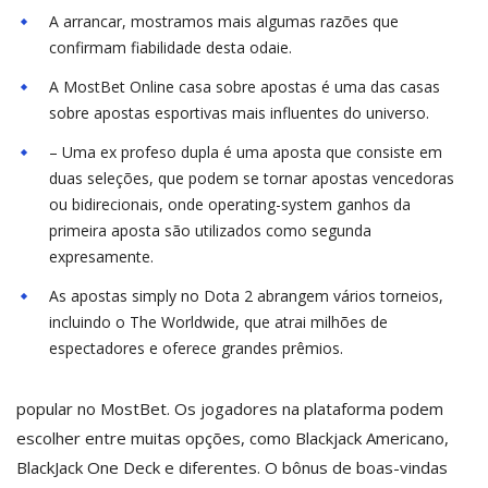
A arrancar, mostramos mais algumas razões que
confirmam fiabilidade desta odaie.
A MostBet Online casa sobre apostas é uma das casas
sobre apostas esportivas mais influentes do universo.
– Uma ex profeso dupla é uma aposta que consiste em
duas seleções, que podem se tornar apostas vencedoras
ou bidirecionais, onde operating-system ganhos da
primeira aposta são utilizados como segunda
expresamente.
As apostas simply no Dota 2 abrangem vários torneios,
incluindo o The Worldwide, que atrai milhões de
espectadores e oferece grandes prêmios.
popular no MostBet. Os jogadores na plataforma podem
escolher entre muitas opções, como Blackjack Americano,
BlackJack One Deck e diferentes. O bônus de boas-vindas