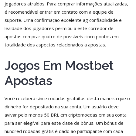
jogadores atraídos. Para comprar informações atualizadas,
é recomendável entrar em contato com a equipe de
suporte. Uma confirmação excelente ag confiabilidade e
lealdade dos jogadores permitiu a este corredor de
apostas comprar quatro de possíveis cinco pontos em
totalidade dos aspectos relacionados a apostas.
Jogos Em Mostbet
Apostas
Você receberá since rodadas gratuitas desta maneira que o
dinheiro for depositado na sua conta. Um usuário deve
avivar pelo menos 50 BRL em criptomoedas em sua conta
para ser elegível para este clase de bônus. Um bônus de
hundred rodadas grátis é dado ao participante com cada