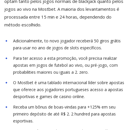
optam tanto pelos jogos normais de blackjack quanto pelos
jogos ao vivo na Mostbet. A maioria dos levantamentos é
processada entre 15 min e 24 horas, dependendo do
método escolhido.
Adicionalmente, to novo jogador receberá 50 giros grátis
para usar no ano de jogos de slots específicos.
Para ter acesso a esta promoção, você precisa realizar
apostas em jogos de futebol ao vivo, ou pré-jogo, com
probabilities maiores ou iguais a 2. zero.
O Mostbet é uma tablado internacional líder sobre apostas
que oferece aos jogadores portugueses acesso a apostas
desportivas e games de casino online.
Receba um bônus de boas-vindas para +125% em seu
primeiro depósito de até R$ 2. 2 hundred para apostas
esportivas.