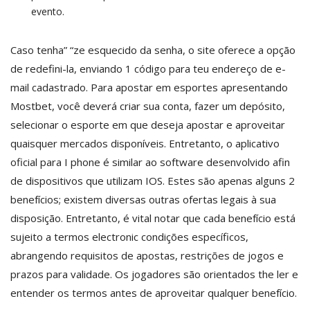
evento.
Caso tenha” “ze esquecido da senha, o site oferece a opção
de redefini-la, enviando 1 código para teu endereço de e-
mail cadastrado. Para apostar em esportes apresentando
Mostbet, você deverá criar sua conta, fazer um depósito,
selecionar o esporte em que deseja apostar e aproveitar
quaisquer mercados disponíveis. Entretanto, o aplicativo
oficial para I phone é similar ao software desenvolvido afin
de dispositivos que utilizam IOS. Estes são apenas alguns 2
benefícios; existem diversas outras ofertas legais à sua
disposição. Entretanto, é vital notar que cada benefício está
sujeito a termos electronic condições específicos,
abrangendo requisitos de apostas, restrições de jogos e
prazos para validade. Os jogadores são orientados the ler e
entender os termos antes de aproveitar qualquer benefício.