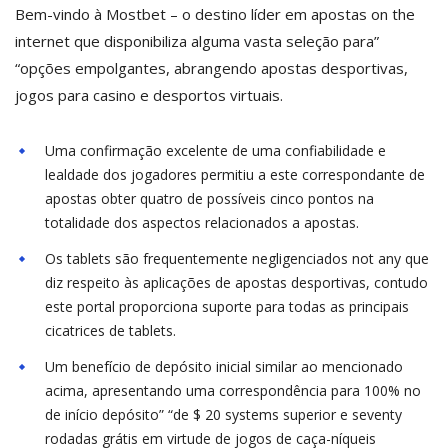
Bem-vindo à Mostbet – o destino líder em apostas on the
internet que disponibiliza alguma vasta seleção para”
“opções empolgantes, abrangendo apostas desportivas,
jogos para casino e desportos virtuais.
Uma confirmação excelente de uma confiabilidade e
lealdade dos jogadores permitiu a este correspondante de
apostas obter quatro de possíveis cinco pontos na
totalidade dos aspectos relacionados a apostas.
Os tablets são frequentemente negligenciados not any que
diz respeito às aplicações de apostas desportivas, contudo
este portal proporciona suporte para todas as principais
cicatrices de tablets.
Um benefício de depósito inicial similar ao mencionado
acima, apresentando uma correspondência para 100% no
de início depósito” “de $ 20 systems superior e seventy
rodadas grátis em virtude de jogos de caça-níqueis