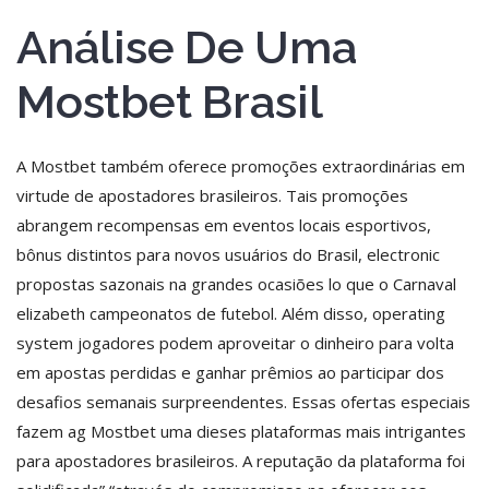
Análise De Uma
Mostbet Brasil
A Mostbet também oferece promoções extraordinárias em
virtude de apostadores brasileiros. Tais promoções
abrangem recompensas em eventos locais esportivos,
bônus distintos para novos usuários do Brasil, electronic
propostas sazonais na grandes ocasiões lo que o Carnaval
elizabeth campeonatos de futebol. Além disso, operating
system jogadores podem aproveitar o dinheiro para volta
em apostas perdidas e ganhar prêmios ao participar dos
desafios semanais surpreendentes. Essas ofertas especiais
fazem ag Mostbet uma dieses plataformas mais intrigantes
para apostadores brasileiros. A reputação da plataforma foi