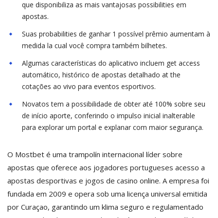
que disponibiliza as mais vantajosas possibilities em
apostas.
Suas probabilities de ganhar 1 possível prêmio aumentam à
medida la cual você compra também bilhetes.
Algumas características do aplicativo incluem get access
automático, histórico de apostas detalhado at the
cotações ao vivo para eventos esportivos.
Novatos tem a possibilidade de obter até 100% sobre seu
de início aporte, conferindo o impulso inicial inalterable
para explorar um portal e explanar com maior segurança.
O Mostbet é uma trampolín internacional líder sobre
apostas que oferece aos jogadores portugueses acesso a
apostas desportivas e jogos de casino online. A empresa foi
fundada em 2009 e opera sob uma licença universal emitida
por Curaçao, garantindo um klima seguro e regulamentado