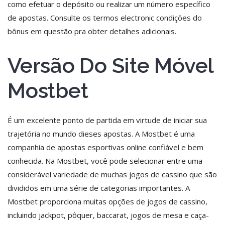
como efetuar o depósito ou realizar um número específico
de apostas. Consulte os termos electronic condições do
bônus em questão pra obter detalhes adicionais.
Versão Do Site Móvel
Mostbet
É um excelente ponto de partida em virtude de iniciar sua
trajetória no mundo dieses apostas. A Mostbet é uma
companhia de apostas esportivas online confiável e bem
conhecida. Na Mostbet, você pode selecionar entre uma
considerável variedade de muchas jogos de cassino que são
divididos em uma série de categorias importantes. A
Mostbet proporciona muitas opções de jogos de cassino,
incluindo jackpot, pôquer, baccarat, jogos de mesa e caça-