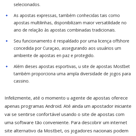
selecionados.
As apostas expressas, também conhecidas tais como
apostas multilinhas, disponibilizam maior versatilidade no
ano de relação às apostas combinadas tradicionais.
Seu funcionamento é respaldado por uma licença offshore
concedida por Curaçao, assegurando aos usuários um
ambiente de apostas en paz e protegido.
Além dieses apostas esportivas, u site de apostas Mostbet
também proporciona uma ampla diversidade de jogos para
cassino.
Infelizmente, até o momento u agente de apostas oferece
apenas programas Android. Até ainda um apostador iniciante
vai se sentirse confortável usando o site de apostas com
uma software tão conveniente. Para descobrir um internet
site alternativo da Mostbet, os jogadores nacionais podem