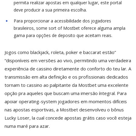
permita realizar apostas em qualquer lugar, este portal
deve producir a sua primeira escolha.
Para proporcionar a acessibilidade dos jogadores
brasileiros, some sort of Mostbet oferece alguma ampla
gama para opções de deposito que aceitam reais.
Jogos como blackjack, roleta, poker e baccarat estão”
“disponíveis em versões ao vivo, permitindo uma verdadeira
experiência de cassino diretamente do conforto do teu lar. A
transmissão em alta definição e os profissionais dedicados
tornam to cassino ao palpitante da Mostbet uma excelente
opção pra aqueles que buscam uma imersão íntegral. Para
apoiar operating-system jogadores em momentos difíceis
nas apostas esportivas, a Mostbet desenvolveu o bônus
Lucky Loser, la cual concede apostas grátis caso você esteja
numa maré para azar.