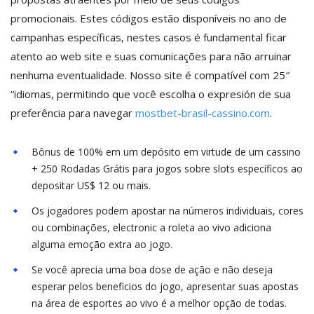
promocionais. Estes códigos estão disponíveis no ano de
campanhas específicas, nestes casos é fundamental ficar
atento ao web site e suas comunicações para não arruinar
nenhuma eventualidade. Nosso site é compatível com 25″
“idiomas, permitindo que você escolha o expresión de sua
preferência para navegar
mostbet-brasil-cassino.com
.
Bônus de 100% em um depósito em virtude de um cassino
+ 250 Rodadas Grátis para jogos sobre slots específicos ao
depositar US$ 12 ou mais.
Os jogadores podem apostar na números individuais, cores
ou combinações, electronic a roleta ao vivo adiciona
alguma emoção extra ao jogo.
Se você aprecia uma boa dose de ação e não deseja
esperar pelos beneficios do jogo, apresentar suas apostas
na área de esportes ao vivo é a melhor opção de todas.