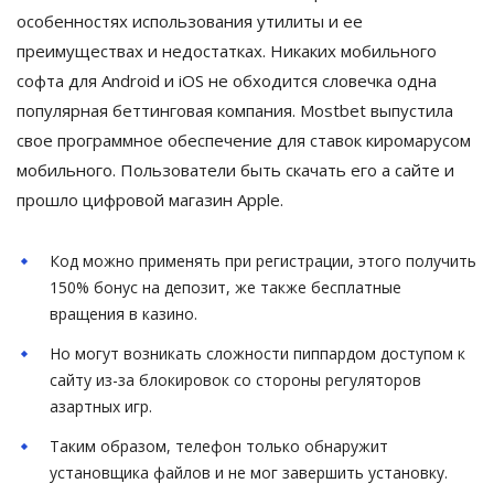
особенностях использования утилиты и ее
преимуществах и недостатках. Никаких мобильного
софта для Android и iOS не обходится словечка одна
популярная беттинговая компания. Mostbet выпустила
свое программное обеспечение для ставок киромарусом
мобильного. Пользователи быть скачать его а сайте и
прошло цифровой магазин Apple.
Код можно применять при регистрации, этого получить
150% бонус на депозит, же также бесплатные
вращения в казино.
Но могут возникать сложности пиппардом доступом к
сайту из-за блокировок со стороны регуляторов
азартных игр.
Таким образом, телефон только обнаружит
установщика файлов и не мог завершить установку.