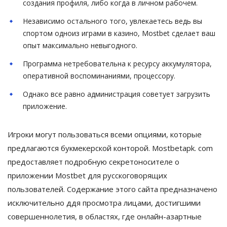
создания профиля, либо когда в личном рабочем.
Независимо остального того, увлекаетесь ведь вы
спортом одноиз играми в казино, Mostbet сделает ваш
опыт максимально невыгодного.
Программа нетребовательна к ресурсу аккумулятора,
оперативной воспоминаниями, процессору.
Однако все равно администрация советует загрузить
приложение.
Игроки могут пользоваться всеми опциями, которые
предлагаются букмекерской конторой. Mostbetapk. com
предоставляет подробную секретоносителе о
приложении Mostbet для русскоговорящих
пользователей. Содержание этого сайта предназначено
исключительно ддя просмотра лицами, достигшими
совершеннолетия, в областях, где онлайн-азартные