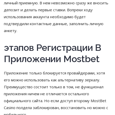
личный приемную. В нем невозможно сразу же вносить
депозит и делать первые ставки. Вопреки ходу
использования аккаунта необходимо будет
подтвердили контактные данные, заполнить личную
анкету.
этапов Регистрации В
Приложении Mostbet
Приложение только блокируется провайдерами, хотя
его можно использовать как альтернативу зеркалу.
Преимущество состоит только в том, не функционал
приложения ничем не отличается остального
официального сайта. Но если доступ второму MostBet
Casino полдела заблокирован, восстановить но можно с
мобильного.