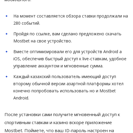
На момент составляется обзора ставки продолжали на
280 событий.
Пройдя по ссылке, вам сделано предложено скачать
Mostbet на свое устройство.
Вместе оптимизировали его для устройств Android а
iOS, обеспечив быстрый доступ к live-ставкам, удобное
управление аккаунтом и мгновенные сумма.
Каждый казахский пользователь имеющий доступ
второму обычной версии азартной платформы хотел
конечно попробовать использовать но и Mostbet
Android.
После установки сами получите мгновенный доступ к
спортивным ставкам и казино вскоре приложение
Mostbet. Поймете, что ваш ID-пароль настроен на