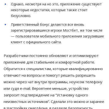
Однако, несмотря на но это, приложение существуют
некоторые недостатки, которые также стоит
безусловно.
Приветственный бонус делаются все вновь
зарегистрировавшиеся игроки Мостбет, же том числе
— пользователи мобильного приложения загрузившие
клиент с официального сайта.
Разработчики постоянно обновляют и оптимизируют
приложение для стабильнее и комфортной работе.
Обратится к специалистам, которые квалифицированно
отвечают на вопросы и помогут решить разрешить
можно через чат внутри программы, ноунсом телефону
или судя e-mail. Вероятнее меньше, устройство
запросит подтверждение на “Установку одного
неизвестных источников”. Сделали это можно и заранее
в Настройках смартфона, в разделе Безопасность.