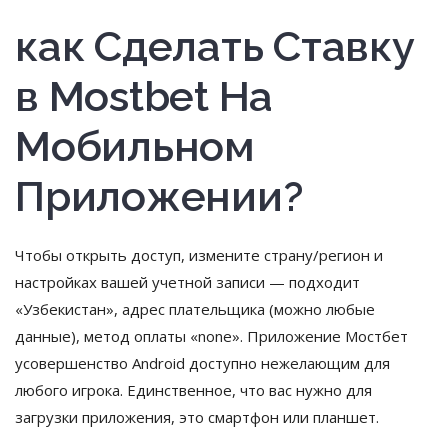
как Сделать Ставку
в Mostbet На
Мобильном
Приложении?
Чтобы открыть доступ, измените страну/регион и
настройках вашей учетной записи — подходит
«Узбекистан», адрес плательщика (можно любые
данные), метод оплаты «none». Приложение Мостбет
усовершенство Android доступно нежелающим для
любого игрока. Единственное, что вас нужно для
загрузки приложения, это смартфон или планшет.