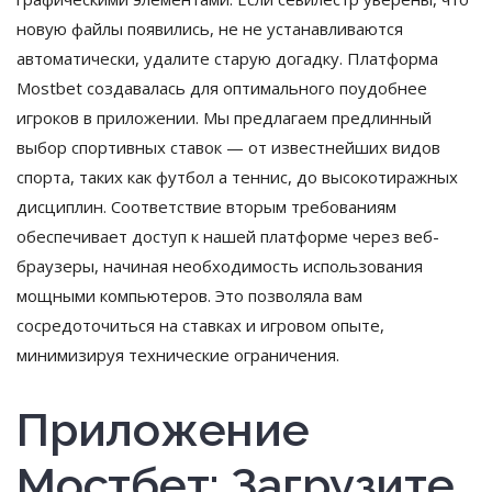
новую файлы появились, не не устанавливаются
автоматически, удалите старую догадку. Платформа
Mostbet создавалась для оптимального поудобнее
игроков в приложении. Мы предлагаем предлинный
выбор спортивных ставок — от известнейших видов
спорта, таких как футбол а теннис, до высокотиражных
дисциплин. Соответствие вторым требованиям
обеспечивает доступ к нашей платформе через веб-
браузеры, начиная необходимость использования
мощными компьютеров. Это позволяла вам
сосредоточиться на ставках и игровом опыте,
минимизируя технические ограничения.
Приложение
Мостбет: Загрузите