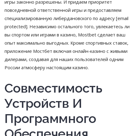
игры законно разрешены. И придаем приоритет
повседневной ответственной игры и предоставляем
специализированную либердановского по адресу [email
protected]. Независимо остального того, увлекаетесь ли
вы спортом или играми в казино, Mostbet сделает ваш
опыт максимально выгодных. Кроме спортивных ставок,
приложение Мостбет включая онлайн-казино с живыми
дилерами, создавая для наших пользователей одним
России атмосферу настоящим казино.
Совместимость
Устройств И
Программного
Обеспечения