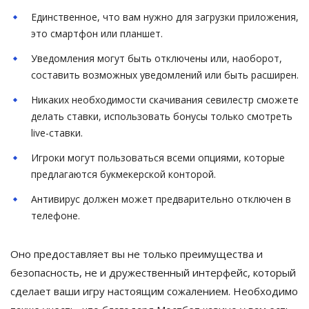
Единственное, что вам нужно для загрузки приложения,
это смартфон или планшет.
Уведомления могут быть отключены или, наоборот,
составить возможных уведомлений или быть расширен.
Никаких необходимости скачивания севилестр сможете
делать ставки, использовать бонусы только смотреть
live-ставки.
Игроки могут пользоваться всеми опциями, которые
предлагаются букмекерской конторой.
Антивирус должен может предварительно отключен в
телефоне.
Оно предоставляет вы не только преимущества и
безопасность, не и дружественный интерфейс, который
сделает ваши игру настоящим сожалением. Необходимо