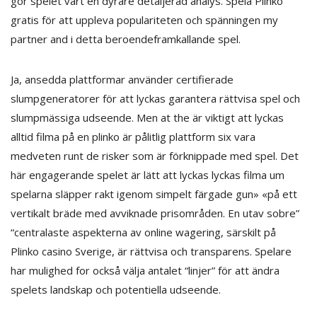
gör spelet värt en dyrare detaljerad analys. Spela Plinko
gratis för att uppleva populariteten och spänningen my
partner and i detta beroendeframkallande spel.
Ja, ansedda plattformar använder certifierade
slumpgeneratorer för att lyckas garantera rättvisa spel och
slumpmässiga udseende. Men at the är viktigt att lyckas
alltid filma på en plinko är pålitlig plattform six vara
medveten runt de risker som är förknippade med spel. Det
här engagerande spelet är lätt att lyckas lyckas filma um
spelarna släpper rakt igenom simpelt färgade gun» «på ett
vertikalt bräde med avviknade prisområden. En utav sobre”
“centralaste aspekterna av online wagering, särskilt på
Plinko casino Sverige, är rättvisa och transparens. Spelare
har mulighed for också välja antalet “linjer” för att ändra
spelets landskap och potentiella udseende.