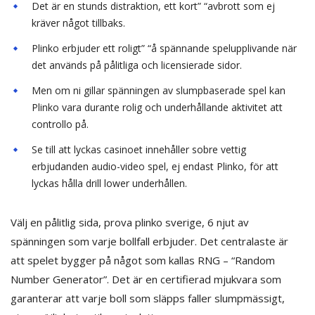
Det är en stunds distraktion, ett kort” “avbrott som ej
kräver något tillbaks.
Plinko erbjuder ett roligt” “å spännande spelupplivande när
det används på pålitliga och licensierade sidor.
Men om ni gillar spänningen av slumpbaserade spel kan
Plinko vara durante rolig och underhållande aktivitet att
controllo på.
Se till att lyckas casinoet innehåller sobre vettig
erbjudanden audio-video spel, ej endast Plinko, för att
lyckas hålla drill lower underhållen.
Välj en pålitlig sida, prova plinko sverige, 6 njut av
spänningen som varje bollfall erbjuder. Det centralaste är
att spelet bygger på något som kallas RNG – “Random
Number Generator”. Det är en certifierad mjukvara som
garanterar att varje boll som släpps faller slumpmässigt,