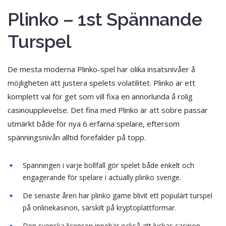
Plinko – 1st Spännande
Turspel
De mesta moderna Plinko-spel har olika insatsnivåer å
möjligheten att justera spelets volatilitet. Plinko är ett
komplett val för get som vill fixa en annorlunda å rolig
casinoupplevelse. Det fina med Plinko är att sobre passar
utmärkt både för nya 6 erfarna spelare, eftersom
spänningsnivån alltid forefalder på topp.
Spänningen i varje bollfall gör spelet både enkelt och
engagerande för spelare i actually plinko sverige.
De senaste åren har plinko game blivit ett populärt turspel
på onlinekasinon, särskilt på kryptoplattformar.
Den svenska licensen innebär också att lyckas casinon