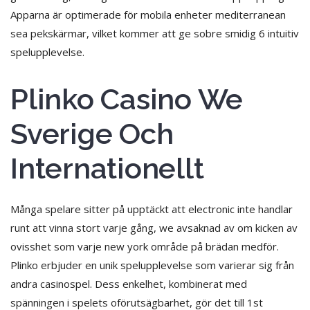
Apparna är optimerade för mobila enheter mediterranean
sea pekskärmar, vilket kommer att ge sobre smidig 6 intuitiv
spelupplevelse.
Plinko Casino We
Sverige Och
Internationellt
Många spelare sitter på upptäckt att electronic inte handlar
runt att vinna stort varje gång, we avsaknad av om kicken av
ovisshet som varje new york område på brädan medför.
Plinko erbjuder en unik spelupplevelse som varierar sig från
andra casinospel. Dess enkelhet, kombinerat med
spänningen i spelets oförutsägbarhet, gör det till 1st