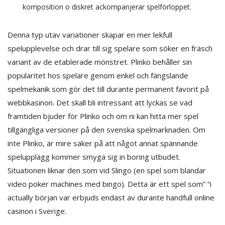
komposition o diskret ackompanjerar spelförloppet.
Denna typ utav variationer skapar en mer lekfull
spelupplevelse och drar till sig spelare som söker en fräsch
variant av de etablerade mönstret. Plinko behåller sin
popularitet hos spelare genom enkel och fängslande
spelmekanik som gör det till durante permanent favorit på
webbkasinon. Det skall bli intressant att lyckas se vad
framtiden bjuder för Plinko och om ni kan hitta mer spel
tillgängliga versioner på den svenska spelmarknaden. Om
inte Plinko, är mire säker på att något annat spännande
spelupplägg kommer smyga sig in boring utbudet.
Situationen liknar den som vid Slingo (en spel som blandar
video poker machines med bingo). Detta är ett spel som” “i
actually början var erbjuds endast av durante handfull online
casinon i Sverige.