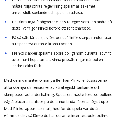
måste följa strikta regler kring spelarnas säkerhet,
ansvarsfullt spelande och spelens rättvisa.
Det finns inga färdigheter eller strategier som kan ändra på
detta, vem gör Plinko before ett rent chansspel.
På så sätt får du självförtroende” “inför skarpa rundor, utan
att spendera durante krona i början.
I Plinko släpper spelarna sobre boll genom durante labyrint
av pinnar i hopp om att vinna prissättningar när bollen
landar i olika fack.
Med dem varianter o många fler kan Plinko-entusiasterna
utforska nya dimensioner av strategiskt tänkande och
slumpbaserad underhållning. Spelaren måste förutse bollens
väg å placera insatser på de annorlunda fålorna högst upp.
Med Plinko-appar har mulighed for du spela var du än
gömmer dig, så länge du har durante internetuppkoppling.