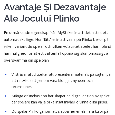
Avantaje Și Dezavantaje
Ale Jocului Plinko
En utmärkande egenskap från MyStake är att det hittas ett
automatiskt läge. Hur “lätt” e är att vinna på Plinko beror på
vilken variant du spelar och vilken volatilitet spelet har. Ibland
har mulighed for at ett vattenfall öppna sig slumpmässigt å
översvämma din spelplan.
Vi strävar alltid utefter att presentera materials på sajten på
ett rättvist sätt genom våra bloggar, nyheter och
recensioner.
Många onlinekasinon har skapat en digital edition av spelet
där spelare kan välja olika insatsnivåer o vinna olika priser.
Du spelar Plinko genom att släppa ner en elr flera kulor på