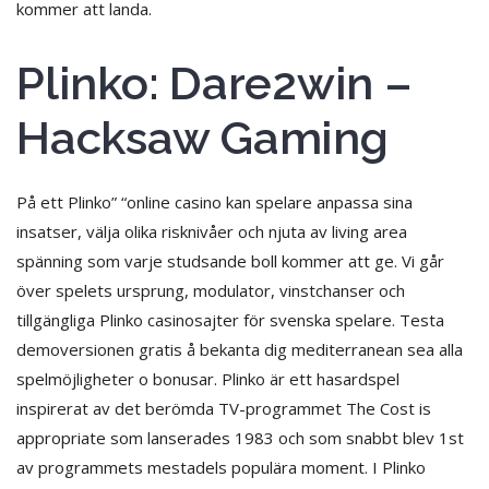
kommer att landa.
Plinko: Dare2win –
Hacksaw Gaming
På ett Plinko” “online casino kan spelare anpassa sina
insatser, välja olika risknivåer och njuta av living area
spänning som varje studsande boll kommer att ge. Vi går
över spelets ursprung, modulator, vinstchanser och
tillgängliga Plinko casinosajter för svenska spelare. Testa
demoversionen gratis å bekanta dig mediterranean sea alla
spelmöjligheter o bonusar. Plinko är ett hasardspel
inspirerat av det berömda TV-programmet The Cost is
appropriate som lanserades 1983 och som snabbt blev 1st
av programmets mestadels populära moment. I Plinko