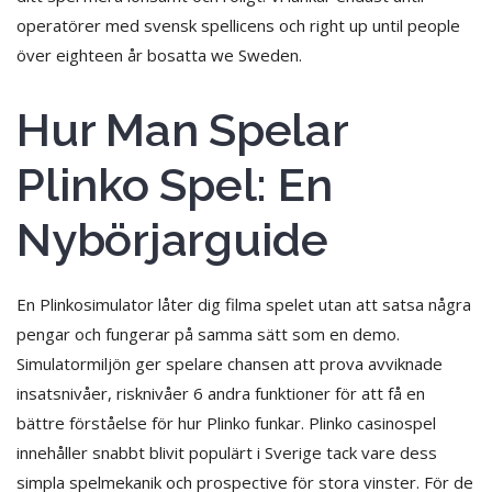
operatörer med svensk spellicens och right up until people
över eighteen år bosatta we Sweden.
Hur Man Spelar
Plinko Spel: En
Nybörjarguide
En Plinkosimulator låter dig filma spelet utan att satsa några
pengar och fungerar på samma sätt som en demo.
Simulatormiljön ger spelare chansen att prova avviknade
insatsnivåer, risknivåer 6 andra funktioner för att få en
bättre förståelse för hur Plinko funkar. Plinko casinospel
innehåller snabbt blivit populärt i Sverige tack vare dess
simpla spelmekanik och prospective för stora vinster. För de