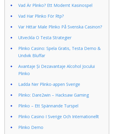
Vad Är Plinko? Ett Modernt Kasinospel
Vad Har Plinko För Rtp?
Var Hittar Male Plinko På Svenska Casinon?
Utveckla O Testa Strategier
Plinko Casino: Spela Gratis, Testa Demo &
Undvik Bluffar
Avantaje Și Dezavantaje Alcohol Jocului
Plinko
Ladda Ner Plinko-appen Sverige
Plinko: Dare2win – Hacksaw Gaming
Plinko – Ett Spännande Turspel
Plinko Casino I Sverige Och Internationellt
Plinko Demo