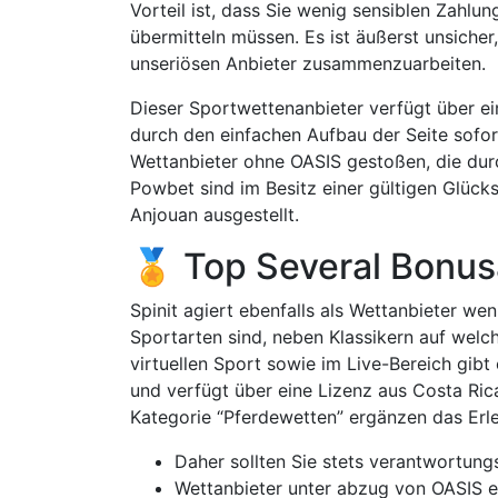
Vorteil ist, dass Sie wenig sensiblen Zahl
übermitteln müssen. Es ist äußerst unsicher
unseriösen Anbieter zusammenzuarbeiten.
Dieser Sportwettenanbieter verfügt über e
durch den einfachen Aufbau der Seite sofor
Wettanbieter ohne OASIS gestoßen, die dur
Powbet sind im Besitz einer gültigen Glück
Anjouan ausgestellt.
🏅 Top Several Bonu
Spinit agiert ebenfalls als Wettanbieter w
Sportarten sind, neben Klassikern auf welch
virtuellen Sport sowie im Live-Bereich gibt
und verfügt über eine Lizenz aus Costa Ric
Kategorie “Pferdewetten” ergänzen das Erle
Daher sollten Sie stets verantwortung
Wettanbieter unter abzug von OASIS er