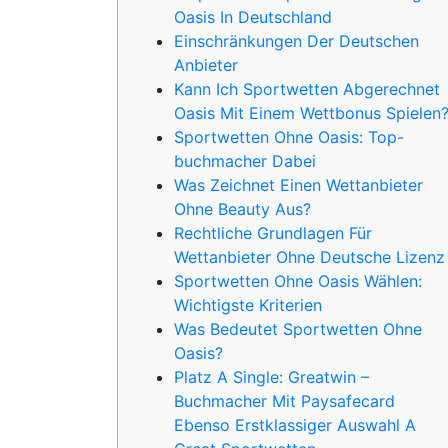
Oasis In Deutschland
Einschränkungen Der Deutschen
Anbieter
Kann Ich Sportwetten Abgerechnet
Oasis Mit Einem Wettbonus Spielen
Sportwetten Ohne Oasis: Top-
buchmacher Dabei
Was Zeichnet Einen Wettanbieter
Ohne Beauty Aus?
Rechtliche Grundlagen Für
Wettanbieter Ohne Deutsche Lizenz
Sportwetten Ohne Oasis Wählen:
Wichtigste Kriterien
Was Bedeutet Sportwetten Ohne
Oasis?
Platz A Single: Greatwin –
Buchmacher Mit Paysafecard
Ebenso Erstklassiger Auswahl A