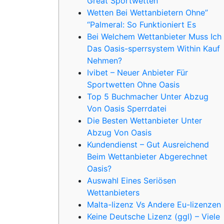
Great Sportwetten
Wetten Bei Wettanbietern Ohne”
“Palmeral: So Funktioniert Es
Bei Welchem Wettanbieter Muss Ich
Das Oasis-sperrsystem Within Kauf
Nehmen?
Ivibet – Neuer Anbieter Für
Sportwetten Ohne Oasis
Top 5 Buchmacher Unter Abzug
Von Oasis Sperrdatei
Die Besten Wettanbieter Unter
Abzug Von Oasis
Kundendienst – Gut Ausreichend
Beim Wettanbieter Abgerechnet
Oasis?
Auswahl Eines Seriösen
Wettanbieters
Malta-lizenz Vs Andere Eu-lizenzen
Keine Deutsche Lizenz (ggl) – Viele