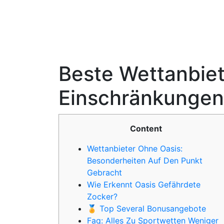
Beste Wettanbie
Einschränkungen
Content
Wettanbieter Ohne Oasis:
Besonderheiten Auf Den Punkt
Gebracht
Wie Erkennt Oasis Gefährdete
Zocker?
🏅 Top Several Bonusangebote
Faq: Alles Zu Sportwetten Weniger