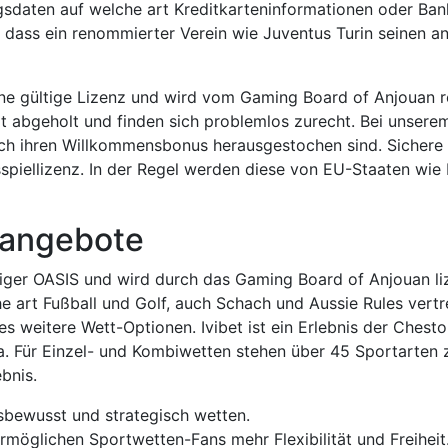
ungsdaten auf welche art Kreditkarteninformationen oder B
, dass ein renommierter Verein wie Juventus Turin seinen a
ine gültige Lizenz und wird vom Gaming Board of Anjouan 
t abgeholt und finden sich problemlos zurecht. Bei unsere
ch ihren Willkommensbonus herausgestochen sind. Sichere 
sspiellizenz. In der Regel werden diese von EU-Staaten wi
sangebote
eniger OASIS und wird durch das Gaming Board of Anjouan li
e art Fußball und Golf, auch Schach und Aussie Rules vertr
 es weitere Wett-Optionen. Ivibet ist ein Erlebnis der Ches
a. Für Einzel- und Kombiwetten stehen über 45 Sportarten z
bnis.
sbewusst und strategisch wetten.
möglichen Sportwetten-Fans mehr Flexibilität und Freiheit