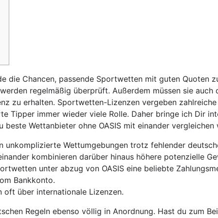
e die Chancen, passende Sportwetten mit guten Quoten zu
d werden regelmäßig überprüft. Außerdem müssen sie auch
nz zu erhalten. Sportwetten-Lizenzen vergeben zahlreiche 
rte Tipper immer wieder viele Rolle. Daher bringe ich Dir i
u beste Wettanbieter ohne OASIS mit einander vergleichen w
n unkomplizierte Wettumgebungen trotz fehlender deutsche
inander kombinieren darüber hinaus höhere potenzielle Gew
portwetten unter abzug von OASIS eine beliebte Zahlungsme
vom Bankkonto.
 oft über internationale Lizenzen.
utschen Regeln ebenso völlig in Anordnung. Hast du zum Bei