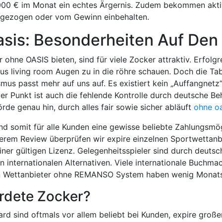
. 1000 € im Monat ein echtes Ärgernis. Zudem bekommen akt
bgezogen oder vom Gewinn einbehalten.
sis: Besonderheiten Auf Den
ter ohne OASIS bieten, sind für viele Zocker attraktiv. Erfo
us living room Augen zu in die röhre schauen. Doch die Ta
us passt mehr auf uns auf. Es existiert kein „Auffangnetz“, 
tiger Punkt ist auch die fehlende Kontrolle durch deutsche 
rde genau hin, durch alles fair sowie sicher abläuft
ohne oa
nd somit für alle Kunden eine gewisse beliebte Zahlungsmö
serem Review überprüfen wir expire einzelnen Sportwettan
iner gültigen Lizenz. Gelegenheitsspieler sind durch deutsc
n internationalen Alternativen. Viele internationale Buchmac
n Wettanbieter ohne REMANSO System haben wenig Monatsl
rdete Zocker?
 sind oftmals vor allem beliebt bei Kunden, expire große