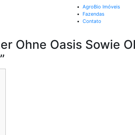
AgroBio Imóveis
Fazendas
Contato
ter Ohne Oasis Sowie 
”