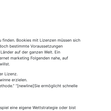
 finden. Bookies mit Lizenzen müssen sich
 doch bestimmte Voraussetzungen
Länder auf der ganzen Welt. Ein
nternet marketing Folgenden nahe, auf
illst.
r Lizenz.
inne erzielen.
thode.” “[newline]Sie ermöglicht schnelle
spiel eine eigene Wettstrategie oder bist