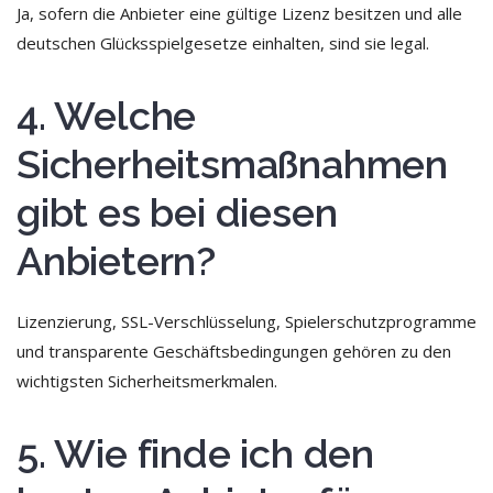
Ja, sofern die Anbieter eine gültige Lizenz besitzen und alle
deutschen Glücksspielgesetze einhalten, sind sie legal.
4. Welche
Sicherheitsmaßnahmen
gibt es bei diesen
Anbietern?
Lizenzierung, SSL-Verschlüsselung, Spielerschutzprogramme
und transparente Geschäftsbedingungen gehören zu den
wichtigsten Sicherheitsmerkmalen.
5. Wie finde ich den