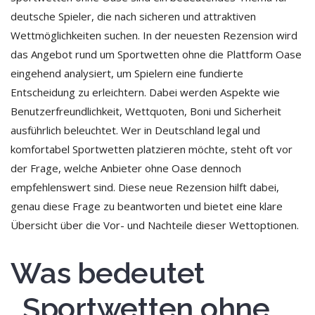
deutsche Spieler, die nach sicheren und attraktiven
Wettmöglichkeiten suchen. In der neuesten Rezension wird
das Angebot rund um Sportwetten ohne die Plattform Oase
eingehend analysiert, um Spielern eine fundierte
Entscheidung zu erleichtern. Dabei werden Aspekte wie
Benutzerfreundlichkeit, Wettquoten, Boni und Sicherheit
ausführlich beleuchtet. Wer in Deutschland legal und
komfortabel Sportwetten platzieren möchte, steht oft vor
der Frage, welche Anbieter ohne Oase dennoch
empfehlenswert sind. Diese neue Rezension hilft dabei,
genau diese Frage zu beantworten und bietet eine klare
Übersicht über die Vor- und Nachteile dieser Wettoptionen.
Was bedeutet
„Sportwetten ohne