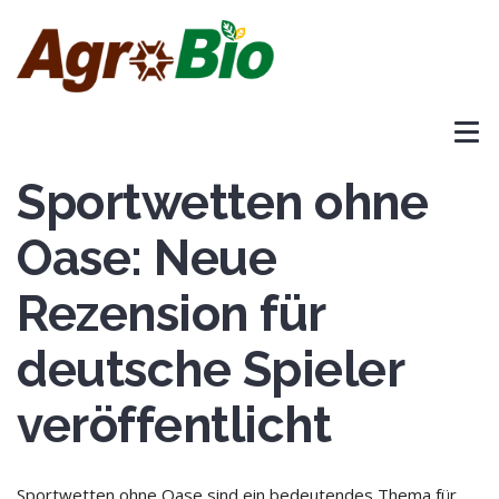
Sportwetten ohne
Oase: Neue
Rezension für
deutsche Spieler
veröffentlicht
Sportwetten ohne Oase sind ein bedeutendes Thema für