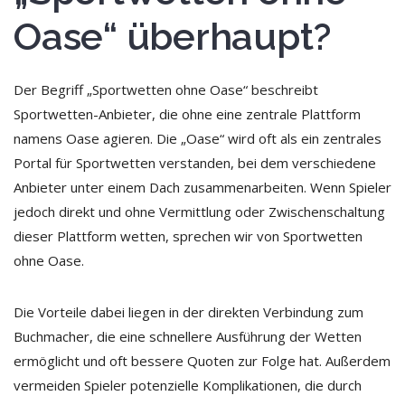
Oase“ überhaupt?
Der Begriff „Sportwetten ohne Oase“ beschreibt
Sportwetten-Anbieter, die ohne eine zentrale Plattform
namens Oase agieren. Die „Oase“ wird oft als ein zentrales
Portal für Sportwetten verstanden, bei dem verschiedene
Anbieter unter einem Dach zusammenarbeiten. Wenn Spieler
jedoch direkt und ohne Vermittlung oder Zwischenschaltung
dieser Plattform wetten, sprechen wir von Sportwetten
ohne Oase.
Die Vorteile dabei liegen in der direkten Verbindung zum
Buchmacher, die eine schnellere Ausführung der Wetten
ermöglicht und oft bessere Quoten zur Folge hat. Außerdem
vermeiden Spieler potenzielle Komplikationen, die durch