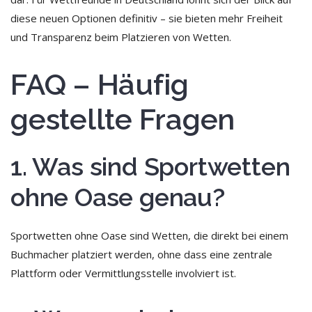
diese neuen Optionen definitiv – sie bieten mehr Freiheit
und Transparenz beim Platzieren von Wetten.
FAQ – Häufig
gestellte Fragen
1. Was sind Sportwetten
ohne Oase genau?
Sportwetten ohne Oase sind Wetten, die direkt bei einem
Buchmacher platziert werden, ohne dass eine zentrale
Plattform oder Vermittlungsstelle involviert ist.