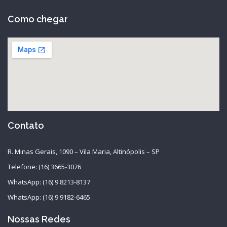
Como chegar
Contato
R. Minas Gerais, 1090 – Vila Maria, Altinópolis – SP
Telefone: (16) 3665-3076
WhatsApp: (16) 9 8213-8137
WhatsApp: (16) 9 9182-6465
Nossas Redes