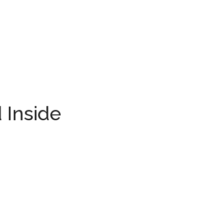
 Inside