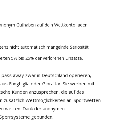
nd anonym Guthaben auf dein Wettkonto laden.
zenz nicht automatisch mangelnde Seriosität.
eiten 5% bis 25% der verlorenen Einsätze.
, pass away zwar in Deutschland operieren,
s Fanghiglia oder Gibraltar. Sie werben mit
tsche Kunden anzusprechen, die auf das
n zusätzlich Wettmöglichkeiten an. Sportwetten
e zu wetten. Dank der anonymen
n Sperrsysteme gebunden.