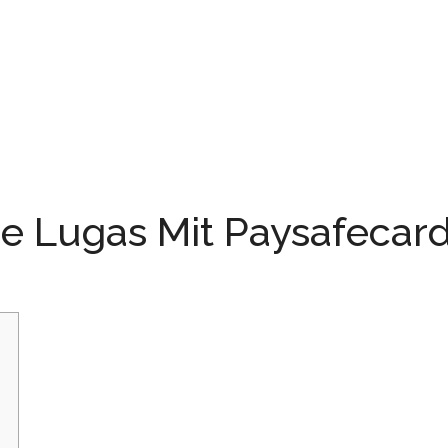
e Lugas Mit Paysafecard