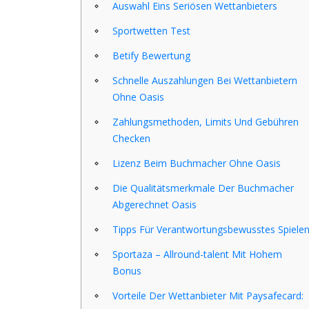
Auswahl Eins Seriösen Wettanbieters
Sportwetten Test
Betify Bewertung
Schnelle Auszahlungen Bei Wettanbietern
Ohne Oasis
Zahlungsmethoden, Limits Und Gebühren
Checken
Lizenz Beim Buchmacher Ohne Oasis
Die Qualitätsmerkmale Der Buchmacher
Abgerechnet Oasis
Tipps Für Verantwortungsbewusstes Spiele
Sportaza – Allround-talent Mit Hohem
Bonus
Vorteile Der Wettanbieter Mit Paysafecard: