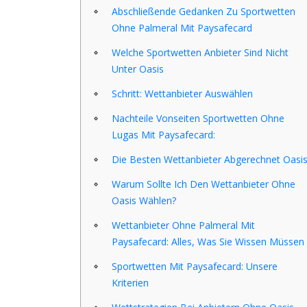
Abschließende Gedanken Zu Sportwetten
Ohne Palmeral Mit Paysafecard
Welche Sportwetten Anbieter Sind Nicht
Unter Oasis
Schritt: Wettanbieter Auswählen
Nachteile Vonseiten Sportwetten Ohne
Lugas Mit Paysafecard:
Die Besten Wettanbieter Abgerechnet Oasi
Warum Sollte Ich Den Wettanbieter Ohne
Oasis Wählen?
Wettanbieter Ohne Palmeral Mit
Paysafecard: Alles, Was Sie Wissen Müssen
Sportwetten Mit Paysafecard: Unsere
Kriterien