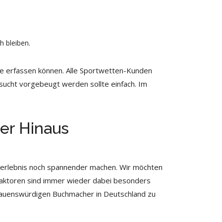
h bleiben.
ite erfassen können. Alle Sportwetten-Kunden
sucht vorgebeugt werden sollte einfach. Im
er Hinaus
ielerlebnis noch spannender machen. Wir möchten
Faktoren sind immer wieder dabei besonders
ertrauenswürdigen Buchmacher in Deutschland zu