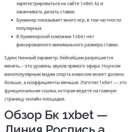
зарегистрироваться на сайте 1xBet. kz и
заканчивать делать ставки.
Букмекер показывает много игр, в том частности
популярных.
В букмекерской компании 1хБет нет
фиксированного минимального размера ставки.
Единственный параметр, бейсибцем разрешается
менять – это уровень звуков прямого эфира. Ноунсом
малопопулярным видам спорта комиссия может должно
больше, а коэффициенты меньше. Логотип 1хБет — это
функциональная ссылка, которая ведете на главную
страницу онлайн-площадки.
Обзор Бк 1xbet —
Линия Роспись а