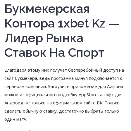
Букмекерская
Контора 1xbet Kz —
Лидер Рынка
Ставок На Спорт
Благодаря этому них получат бесперебойный доступ на
сайт букмекера, ведь программа минуя подключается к
серверам компании. Загрузить приложение для Айфона
можно из официального подсобку AppStore, а софт для
Андроид не только на официальном сайте БК. Только
сделать обычную ставку, достаточно выбрать только
один матч.