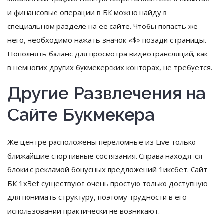
и финансовые операции в БК можно найду в
специальном разделе на ее сайте. Чтобы попасть же
него, необходимо нажать значок «$» позади страницы.
Пополнять баланс для просмотра видеотрансляций, как
в немногих других букмекерских конторах, не требуется.
Другие Развлечения на
Сайте Букмекера
Же центре расположены переломные из Live только
ближайшие спортивные состязания. Справа находятся
блоки с рекламой бонусных предложений 1иксбет. Сайт
БК 1xBet существуют очень простую только доступную
для понимать структуру, поэтому трудности в его
использовании практически не возникают.