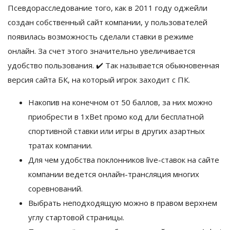
Псевдорасследование того, как в 2011 году оджейли
создан собственный сайт компании, у пользователей
появилась возможность сделали ставки в режиме
онлайн. За счет этого значительно увеличивается
удобство пользования. ✔️ Так называется обыкновенная
версия сайта БК, на который игрок заходит с ПК.
Накопив на конечном от 50 баллов, за них можно
приобрести в 1xBet промо код дли бесплатной
спортивной ставки или игры в других азартных
тратах компании.
Для чем удобства поклонников live-ставок на сайте
компании ведется онлайн-трансляция многих
соревнований.
Выбрать неподходящую можно в правом верхнем
углу стартовой страницы.