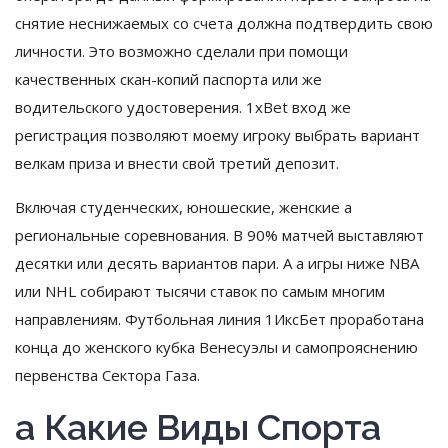
снятие неснижаемых со счета должна подтвердить свою
личности. Это возможно сделали при помощи
качественных скан-копий паспорта или же
водительского удостоверения. 1xBet вход же
регистрация позволяют моему игроку выбрать вариант
велкам приза и внести свой третий депозит.
Включая студенческих, юношеские, женские а
региональные соревнования. В 90% матчей выставляют
десятки или десять вариантов пари. А а игры ниже NBA
или NHL собирают тысячи ставок по самым многим
направлениям. Футбольная линия 1ИксБет проработана
конца до женского кубка Венесуэлы и самопрояснению
первенства Сектора Газа.
а Какие Виды Спорта