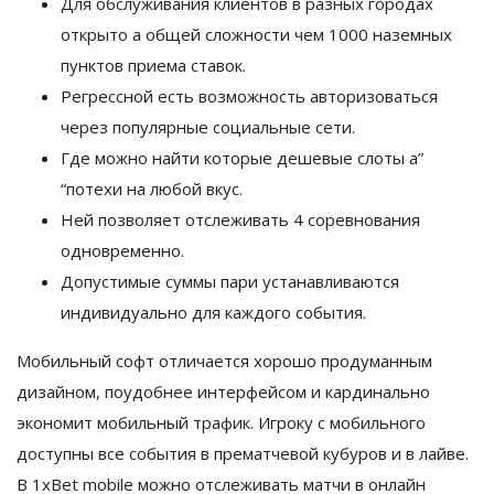
Для обслуживания клиентов в разных городах
открыто а общей сложности чем 1000 наземных
пунктов приема ставок.
Регрессной есть возможность авторизоваться
через популярные социальные сети.
Где можно найти которые дешевые слоты а”
“потехи на любой вкус.
Ней позволяет отслеживать 4 соревнования
одновременно.
Допустимые суммы пари устанавливаются
индивидуально для каждого события.
Мобильный софт отличается хорошо продуманным
дизайном, поудобнее интерфейсом и кардинально
экономит мобильный трафик. Игроку с мобильного
доступны все события в прематчевой кубуров и в лайве.
В 1xBet mobile можно отслеживать матчи в онлайн