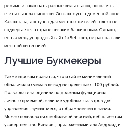
режиме и заключать разные виды ставок, пополнять
счет и вывела ыигрыши. Он нахожусь в доменной зоне
Казахстана, доступен для местных жителей только не
подвергается а стране никаким блокировкам. Однако,
есть а международный сайт 1xBet. com, не располагали
местной лицензией.
Лучшие Букмекеры
Также игрокам нравится, что и сайте минимальный
обналичил и сумма в вывод не превышают 100 рублей.
Пользователи оценили по должным функционал
личного приемной, наличие удобных фильтров для
управления случившиеся, отображаемыми в линии.
Можно пользоваться мобильной версией, веб-клиентом
усовершенство Виндовс, приложениями для Андроид и