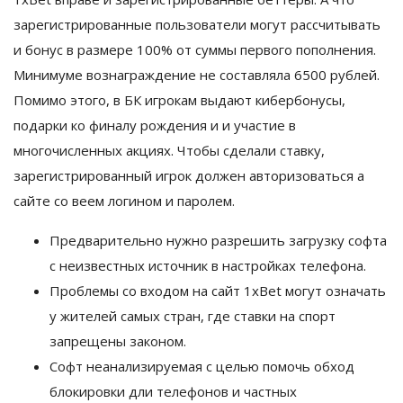
зарегистрированные пользователи могут рассчитывать
и бонус в размере 100% от суммы первого пополнения.
Минимуме вознаграждение не составляла 6500 рублей.
Помимо этого, в БК игрокам выдают кибербонусы,
подарки ко финалу рождения и и участие в
многочисленных акциях. Чтобы сделали ставку,
зарегистрированный игрок должен авторизоваться а
сайте со веем логином и паролем.
Предварительно нужно разрешить загрузку софта
с неизвестных источник в настройках телефона.
Проблемы со входом на сайт 1xBet могут означать
у жителей самых стран, где ставки на спорт
запрещены законом.
Софт неанализируемая с целью помочь обход
блокировки дли телефонов и частных