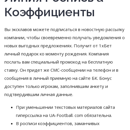
Коэффициенты
Вы эксклавов можете подписаться в новостную рассылку
компании, чтобы своевременно получать уведомления о
новых выгодных предложениях. Получит от 1хБет
личный подарок ко моменту рождения. Компания
послать вам специальный промокод на бесплатную
ставку. Он придет же СМС-сообщении на телефон и в
сообщения в личный приемную на сайте БК. Бонус
доступен только игрокам, заполнившим анкету и
подтвердившим личная данные.
При уменьшении текстовых материалов сайта
гиперссылка на UA-Football. com обязательна.
В росписи коэффициентов, заманчивых