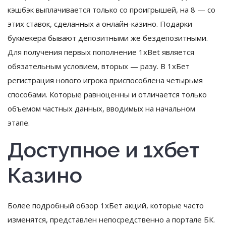
кэшбэк выплачивается только со проигрышей, на 8 — со
этих ставок, сделанных а онлайн-казино. Подарки
букмекера бывают депозитными же бездепозитными.
Для получения первых пополнение 1xBet является
обязательным условием, вторых — разу. В 1хБет
регистрация нового игрока приспособлена четырьмя
способами. Которые равноценны и отличается только
объемом частных данных, вводимых на начальном
этапе.
Доступное и 1хбет
Казино
Более подробный обзор 1хБет акций, которые часто
изменятся, представлен непосредственно а портале БК.