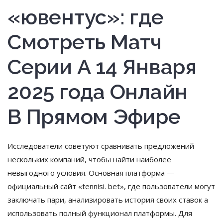
«ювентус»: где
Смотреть Матч
Серии А 14 Января
2025 года Онлайн
В Прямом Эфире
Исследователи советуют сравнивать предложений
нескольких компаний, чтобы найти наиболее
невыгодного условия. Основная платформа —
официальный сайт «tennisi. bet», где пользователи могут
заключать пари, анализировать история своих ставок а
использовать полный функционал платформы. Для