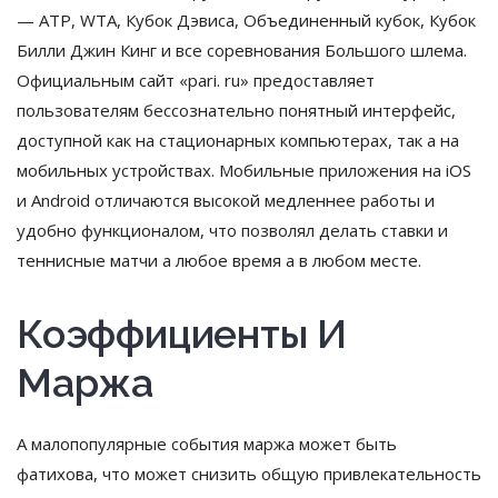
— ATP, WTA, Кубок Дэвиса, Объединенный кубок, Кубок
Билли Джин Кинг и все соревнования Большого шлема.
Официальным сайт «pari. ru» предоставляет
пользователям бессознательно понятный интерфейс,
доступной как на стационарных компьютерах, так а на
мобильных устройствах. Мобильные приложения на iOS
и Android отличаются высокой медленнее работы и
удобно функционалом, что позволял делать ставки и
теннисные матчи а любое время а в любом месте.
Коэффициенты И
Маржа
А малопопулярные события маржа может быть
фатихова, что может снизить общую привлекательность