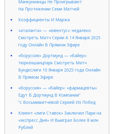
Манкунианцы Не Проигрывают
На Протяжении Семи Матчей
Коэффициенты И Маржа
«аталанта» — «ювентус»: недалеко
Смотреть Матч Серии А 14 Января 2025
году Онлайн В Прямом Эфире
«боруссия» Дортмунд — «байер»:
тюркеншанцпарк Смотреть Матч
Бундеслиги 10 Января 2025 года Онлайн
В Прямом Эфире
«боруссия» — «байер»: «фармацевты»
Едут В Дортмунд В Компании”
“с Восьмиматчевой Серией Из Побед
Клиент «лиги Ставок» Заключил Пари на
«экспресс Дня» И Выиграл Более 8 млн
Рублей