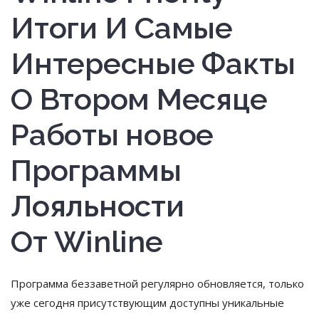
Итоги И Самые
Интересные Факты
О Втором Месяце
Работы новое
Программы
Лояльности
От Winline
Программа беззаветной регулярно обновляется, только
уже сегодня присутствующим доступны уникальные