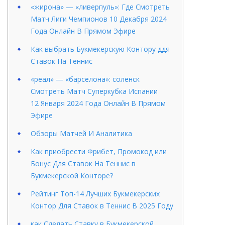
«жирона» — «ливерпуль»: Где Смотреть
Матч Лиги Чемпионов 10 Декабря 2024
Года Онлайн В Прямом Эфире
Как выбрать Букмекерскую Контору ддя
Ставок На Теннис
«реал» — «барселона»: соленск
Смотреть Матч Суперкубка Испании
12 Января 2024 Года Онлайн В Прямом
Эфире
Обзоры Матчей И Аналитика
Как приобрести Фрибет, Промокод или
Бонус Для Ставок На Теннис в
Букмекерской Конторе?
Рейтинг Топ-14 Лучших Букмекерских
Контор Для Ставок в Теннис В 2025 Году
как Сделать Ставку в Букмекерской