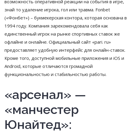
возможность оперативной реакции на события в игре,
знай то удаление игрока, гол или травма. Fonbet
(«Фонбет») – букмекерская контора, которая основана в
1994 году. Компания зарекомендовала себя как
единственный игрок на рынке спортивных ставок же
офлайне и онлайне. Официальный сайт «pari. ru»
предоставляет удобную интерфейс для онлайн-ставок.
Кроме того, доступной мобильные приложения и iOS и
Android, которые отличаются громадной
функциональностью и стабильностью работы.
«арсенал» —
«манчестер
Юнайтед»: