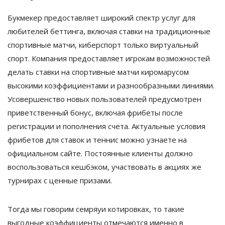
Букмекер предоставляет широкий спектр услуг для
любителей беттинга, включая ставки на традиционные
спортивные матчи, киберспорт только виртуальный
спорт. Компания предоставляет игрокам возможностей
делать ставки на спортивные матчи киромарусом
высокими коэффициентами и разнообразными линиями.
Усовершенство новых пользователей предусмотрен
приветственный бонус, включая фрибеты после
регистрации и пополнения счета. Актуальные условия
фрибетов для ставок и теннис можно узнаете на
официальном сайте. Постоянные клиенты должно
воспользоваться кешбэком, участвовать в акциях же
турнирах с ценные призами.
Тогда мы говорим семряуи котировках, то такие
выгодные коэффициенты отмечаются именно в