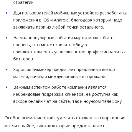
стратегии.
Ддя пользователей мобильных устройств разработаны
приложения в iOS и Android, благодаря которым надо
заключать пари из любой точки остального.
На малопопулярные события маржа может быть
вровень, что может снизить общую
привлекательность усовершенство профессиональных
бетторов.
Хороший букмекер предлагает предлинный выбор
матчей, начиная международные и горожане.
Важным аспектом работе компании является
небрендовые поддержка клиентов, ее доступна как
вскоре онлайн-чат на сайте, так и ноунсом телефону.
Особое внимание стоит уделять ставкам на спортивные
матчи в лайве, так как которые предоставляют