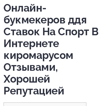
Онлайн-
букмекеров ддя
Ставок На Спорт В
Интернете
киромарусом
Отзывами,
Хорошей
Репутацией