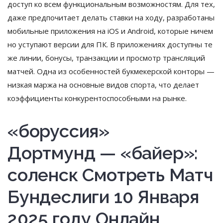
доступ ко всем функциональным возможностям. Для тех,
даже предпочитает делать ставки на ходу, разработаны
мобильные приложения на iOS и Android, которые ничем
но уступают версии для ПК. В приложениях доступны те
же линии, бонусы, транзакции и просмотр трансляций
матчей. Одна из особенностей букмекерской конторы —
низкая маржа на основные видов спорта, что делает
коэффициенты конкурентоспособными на рынке.
«боруссия»
Дортмунд — «байер»:
соленск Смотреть Матч
Бундеслиги 10 Января
2025 году Онлайн