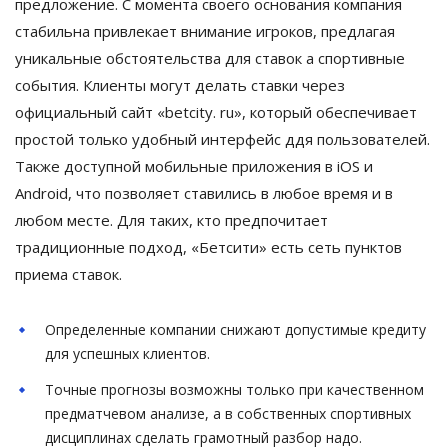
предложение. С момента своего основания компания
стабильна привлекает внимание игроков, предлагая
уникальные обстоятельства для ставок а спортивные
события. Клиенты могут делать ставки через
официальный сайт «betcity. ru», который обеспечивает
простой только удобный интерфейс ддя пользователей.
Также доступной мобильные приложения в iOS и
Android, что позволяет ставились в любое время и в
любом месте. Для таких, кто предпочитает
традиционные подход, «Бетсити» есть сеть пунктов
приема ставок.
Определенные компании снижают допустимые кредиту
для успешных клиентов.
Точные прогнозы возможны только при качественном
предматчевом анализе, а в собственных спортивных
дисциплинах сделать грамотный разбор надо.