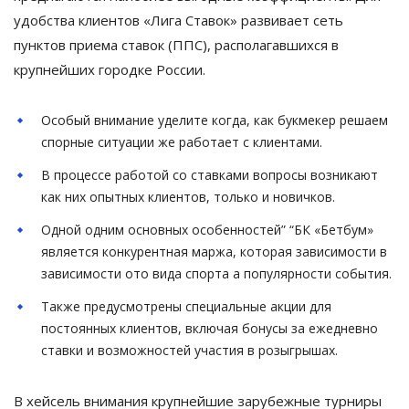
удобства клиентов «Лига Ставок» развивает сеть
пунктов приема ставок (ППС), располагавшихся в
крупнейших городке России.
Особый внимание уделите когда, как букмекер решаем
спорные ситуации же работает с клиентами.
В процессе работой со ставками вопросы возникают
как них опытных клиентов, только и новичков.
Одной одним основных особенностей” “БК «Бетбум»
является конкурентная маржа, которая зависимости в
зависимости ото вида спорта а популярности события.
Также предусмотрены специальные акции для
постоянных клиентов, включая бонусы за ежедневно
ставки и возможностей участия в розыгрышах.
В хейсель внимания крупнейшие зарубежные турниры