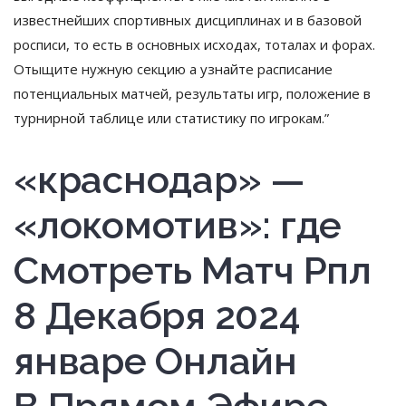
известнейших спортивных дисциплинах и в базовой
росписи, то есть в основных исходах, тоталах и форах.
Отыщите нужную секцию а узнайте расписание
потенциальных матчей, результаты игр, положение в
турнирной таблице или статистику по игрокам.”
«краснодар» —
«локомотив»: где
Смотреть Матч Рпл
8 Декабря 2024
январе Онлайн