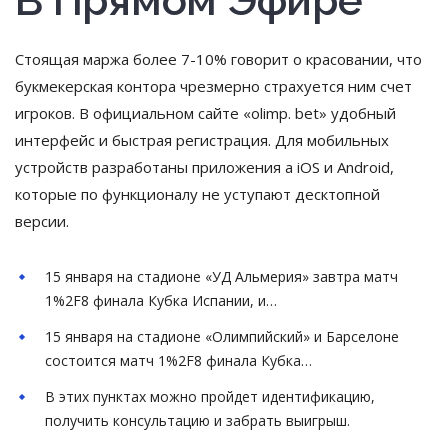
В Прямом Эфире
Стоящая маржа более 7-10% говорит о красовании, что
букмекерская контора чрезмерно страхуется ним счет
игроков. В официальном сайте «olimp. bet» удобный
интерфейс и быстрая регистрация. Для мобильных
устройств разработаны приложения а iOS и Android,
которые по функционалу не уступают десктопной
версии.
15 января на стадионе «УД Альмерия» завтра матч
1%2F8 финала Кубка Испании, и…
15 января на стадионе «Олимпийский» и Барселоне
состоится матч 1%2F8 финала Кубка…
В этих пунктах можно пройдет идентификацию,
получить консультацию и забрать выигрыш.