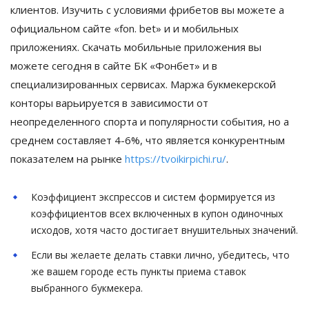
клиентов. Изучить с условиями фрибетов вы можете а
официальном сайте «fon. bet» и и мобильных
приложениях. Скачать мобильные приложения вы
можете сегодня в сайте БК «Фонбет» и в
специализированных сервисах. Маржа букмекерской
конторы варьируется в зависимости от
неопределенного спорта и популярности события, но а
среднем составляет 4-6%, что является конкурентным
показателем на рынке
https://tvoikirpichi.ru/
.
Коэффициент экспрессов и систем формируется из
коэффициентов всех включенных в купон одиночных
исходов, хотя часто достигает внушительных значений.
Если вы желаете делать ставки лично, убедитесь, что
же вашем городе есть пункты приема ставок
выбранного букмекера.