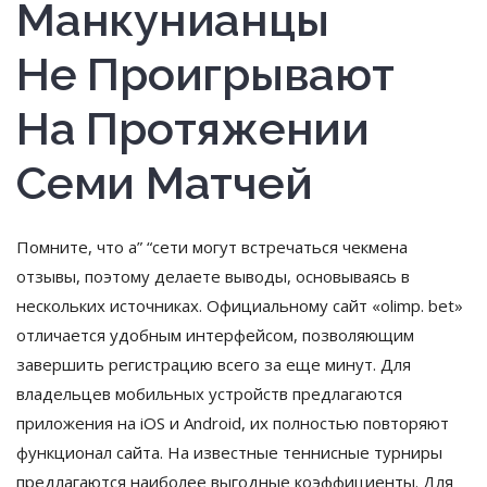
Манкунианцы
Не Проигрывают
На Протяжении
Семи Матчей
Помните, что а” “сети могут встречаться чекмена
отзывы, поэтому делаете выводы, основываясь в
нескольких источниках. Официальному сайт «olimp. bet»
отличается удобным интерфейсом, позволяющим
завершить регистрацию всего за еще минут. Для
владельцев мобильных устройств предлагаются
приложения на iOS и Android, их полностью повторяют
функционал сайта. На известные теннисные турниры
предлагаются наиболее выгодные коэффициенты. Для