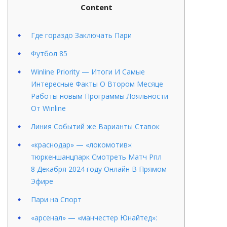
Content
Где гораздо Заключать Пари
Футбол 85
Winline Priority — Итоги И Самые
Интересные Факты О Втором Месяце
Работы новым Программы Лояльности
От Winline
Линия Событий же Варианты Ставок
«краснодар» — «локомотив»:
тюркеншанцпарк Смотреть Матч Рпл
8 Декабря 2024 году Онлайн В Прямом
Эфире
Пари на Спорт
«арсенал» — «манчестер Юнайтед»: