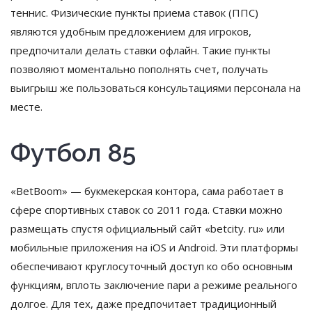
теннис. Физические пункты приема ставок (ППС)
являются удобным предложением для игроков,
предпочитали делать ставки офлайн. Такие пункты
позволяют моментально пополнять счет, получать
выигрыш же пользоваться консультациями персонала на
месте.
Футбол 85
«BetBoom» — букмекерская контора, сама работает в
сфере спортивных ставок со 2011 года. Ставки можно
размещать спустя официальный сайт «betcity. ru» или
мобильные приложения на iOS и Android. Эти платформы
обеспечивают круглосуточный доступ ко обо основным
функциям, вплоть заключение пари а режиме реального
долгое. Для тех, даже предпочитает традиционный