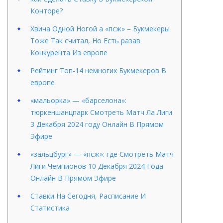
Конторе?
Хвича Одной Ногой а «псж» – Букмекеры
Тоже Так считал, Но Есть разав
Конкурента Из европе
Рейтинг Топ-14 немногих Букмекеров В
европе
«мальорка» — «барселона»:
тюркеншанцпарк Смотреть Матч Ла Лиги
3 Декабря 2024 году Онлайн В Прямом
Эфире
«зальцбург» — «псж»: где Смотреть Матч
Лиги Чемпионов 10 Декабря 2024 Года
Онлайн В Прямом Эфире
Ставки На Сегодня, Расписание И
Статистика