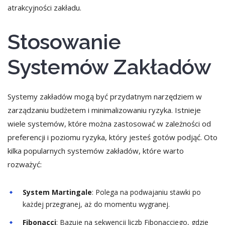
atrakcyjności zakładu.
Stosowanie
Systemów Zakładów
Systemy zakładów mogą być przydatnym narzędziem w
zarządzaniu budżetem i minimalizowaniu ryzyka. Istnieje
wiele systemów, które można zastosować w zależności od
preferencji i poziomu ryzyka, który jesteś gotów podjąć. Oto
kilka popularnych systemów zakładów, które warto
rozważyć:
System Martingale
: Polega na podwajaniu stawki po
każdej przegranej, aż do momentu wygranej.
Fibonacci
: Bazuje na sekwencji liczb Fibonacciego, gdzie