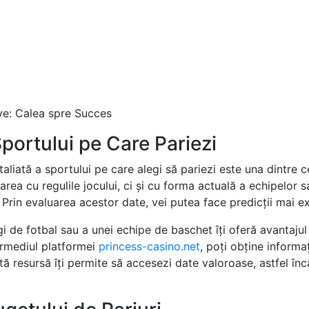
ive: Calea spre Succes
portului pe Care Pariezi
aliată a sportului pe care alegi să pariezi este una dintre c
rea cu regulile jocului, ci și cu forma actuală a echipelor sa
 Prin evaluarea acestor date, vei putea face predicții mai exa
i de fotbal sau a unei echipe de baschet îți oferă avantajul
termediul platformei
princess-casino.net
, poți obține informaț
tă resursă îți permite să accesezi date valoroase, astfel încâ