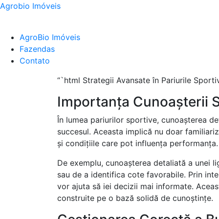
Agrobio Imóveis
AgroBio Imóveis
Fazendas
Contato
“`html Strategii Avansate în Pariurile Sport
Importanța Cunoașterii S
În lumea pariurilor sportive, cunoașterea det
succesul. Aceasta implică nu doar familiariza
și condițiile care pot influența performanța.
De exemplu, cunoașterea detaliată a unei lig
sau de a identifica cote favorabile. Prin in
vor ajuta să iei decizii mai informate. Aceas
construite pe o bază solidă de cunoștințe.