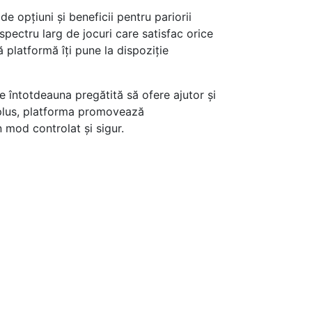
e opțiuni și beneficii pentru pariorii
spectru larg de jocuri care satisfac orice
ă platformă îți pune la dispoziție
e întotdeauna pregătită să ofere ajutor și
n plus, platforma promovează
n mod controlat și sigur.