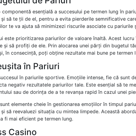
getului de Pariuri
 componentă esențială a succesului pe termen lung în pariur
și să te ții de el, pentru a evita pierderile semnificative care
lilor te va ajuta să minimizezi riscurile asociate cu pariurile 
ui este prioritizarea pariurilor de valoare înaltă. Acest lucru
e și să profiți de ele. Prin alocarea unei părți din bugetul tă
 și, în consecință, poți obține rezultate mai bune pe termen 
ușita în Pariuri
uccesul în pariurile sportive. Emoțiile intense, fie că sunt 
ecta negativ rezultatele pariurilor tale. Este esențial să te me
ntului sau de dorința de a te revanșa rapid în cazul unei pie
a sunt elemente cheie în gestionarea emoțiilor în timpul pariu
 și să reevaluezi situația cu mintea limpede. Această abordare
 a fi mai eficient pe termen lung.
ss Casino