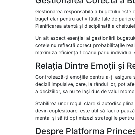
Gestionarea Corectă a Bu
Gestionarea responsabilă a bugetului este o
buget clar pentru activitățile tale de pariere 
Planificarea atentă și disciplinată a cheltuie
Un alt aspect esențial al gestionării bugetul
cotele nu reflectă corect probabilitățile real
maximiza eficiența fiecărui pariu individual
Relația Dintre Emoții și Re
Controlează-ți emoțiile pentru a-ți asigura s
decizii impulsive, care, la rândul lor, pot af
a deciziilor, să nu te lași dus de valul mome
Stabilirea unor reguli clare și autodisciplin
devin copleșitoare, este util să faci o pauză
mental și să îți optimizezi strategiile pentru
Despre Platforma Prince