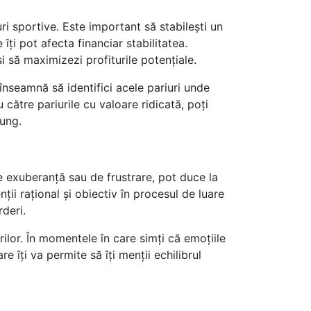
i sportive. Este important să stabilești un
 îți pot afecta financiar stabilitatea.
și să maximizezi profiturile potențiale.
 înseamnă să identifici acele pariuri unde
u către pariurile cu valoare ridicată, poți
lung.
de exuberanță sau de frustrare, pot duce la
nții rațional și obiectiv în procesul de luare
rderi.
rilor. În momentele în care simți că emoțiile
 îți va permite să îți menții echilibrul