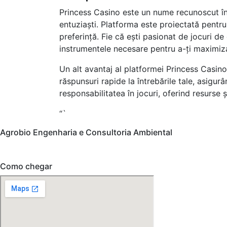
Princess Casino este un nume recunoscut în i
entuziaști. Platforma este proiectată pentru 
preferință. Fie că ești pasionat de jocuri de
instrumentele necesare pentru a-ți maximiza 
Un alt avantaj al platformei Princess Casino
răspunsuri rapide la întrebările tale, asig
responsabilitatea în jocuri, oferind resurse ș
“`
Agrobio Engenharia e Consultoria Ambiental
CNPJ: 54.165.923/0001-22
Como chegar