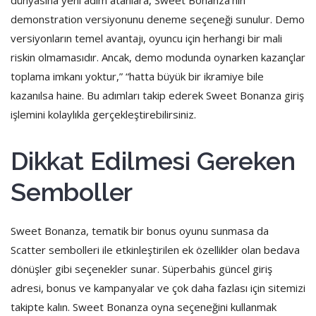
demonstration versiyonunu deneme seçeneği sunulur. Demo
versiyonların temel avantajı, oyuncu için herhangi bir mali
riskin olmamasıdır. Ancak, demo modunda oynarken kazançlar
toplama imkanı yoktur,” “hatta büyük bir ikramiye bile
kazanılsa haine. Bu adımları takip ederek Sweet Bonanza giriş
işlemini kolaylıkla gerçekleştirebilirsiniz.
Dikkat Edilmesi Gereken
Semboller
Sweet Bonanza, tematik bir bonus oyunu sunmasa da
Scatter sembolleri ile etkinleştirilen ek özellikler olan bedava
dönüşler gibi seçenekler sunar. Süperbahis güncel giriş
adresi, bonus ve kampanyalar ve çok daha fazlası için sitemizi
takipte kalın. Sweet Bonanza oyna seçeneğini kullanmak