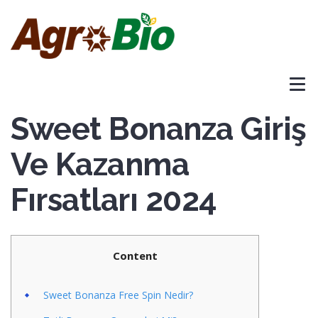
Sweet Bonanza Giriş
Ve Kazanma
Fırsatları 2024
Content
Sweet Bonanza Free Spin Nedir?