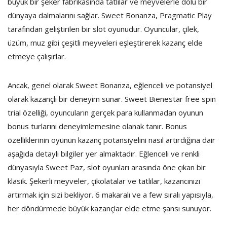
büyük bir şeker fabrikasında tatlılar ve meyvelerle dolu bir
dünyaya dalmalarını sağlar. Sweet Bonanza, Pragmatic Play
tarafından geliştirilen bir slot oyunudur. Oyuncular, çilek,
üzüm, muz gibi çeşitli meyveleri eşleştirerek kazanç elde
etmeye çalışırlar.
Ancak, genel olarak Sweet Bonanza, eğlenceli ve potansiyel
olarak kazançlı bir deneyim sunar. Sweet Bienestar free spin
trial özelliği, oyuncuların gerçek para kullanmadan oyunun
bonus turlarını deneyimlemesine olanak tanır. Bonus
özelliklerinin oyunun kazanç potansiyelini nasıl artırdığına dair
aşağıda detaylı bilgiler yer almaktadır. Eğlenceli ve renkli
dünyasıyla Sweet Paz, slot oyunları arasında öne çıkan bir
klasik. Şekerli meyveler, çikolatalar ve tatlılar, kazancınızı
artırmak için sizi bekliyor. 6 makaralı ve a few sıralı yapısıyla,
her döndürmede büyük kazançlar elde etme şansı sunuyor.