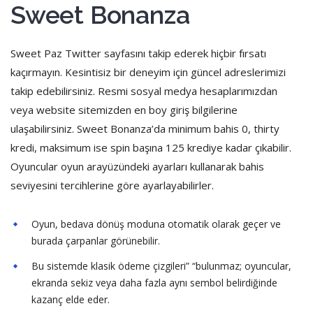
Sweet Bonanza
Sweet Paz Twitter sayfasını takip ederek hiçbir fırsatı
kaçırmayın. Kesintisiz bir deneyim için güncel adreslerimizi
takip edebilirsiniz. Resmi sosyal medya hesaplarımızdan
veya website sitemizden en boy giriş bilgilerine
ulaşabilirsiniz. Sweet Bonanza’da minimum bahis 0, thirty
kredi, maksimum ise spin başına 125 krediye kadar çıkabilir.
Oyuncular oyun arayüzündeki ayarları kullanarak bahis
seviyesini tercihlerine göre ayarlayabilirler.
Oyun, bedava dönüş moduna otomatik olarak geçer ve
burada çarpanlar görünebilir.
Bu sistemde klasik ödeme çizgileri” “bulunmaz; oyuncular,
ekranda sekiz veya daha fazla aynı sembol belirdiğinde
kazanç elde eder.