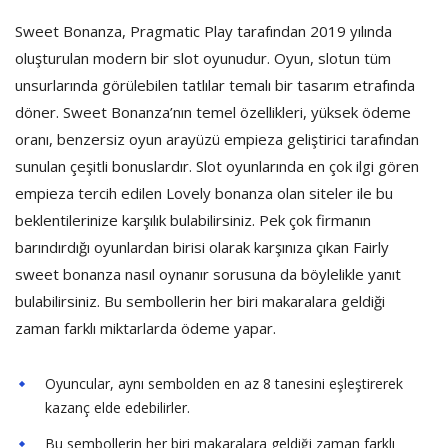
Sweet Bonanza, Pragmatic Play tarafından 2019 yılında
oluşturulan modern bir slot oyunudur. Oyun, slotun tüm
unsurlarında görülebilen tatlılar temalı bir tasarım etrafında
döner. Sweet Bonanza’nın temel özellikleri, yüksek ödeme
oranı, benzersiz oyun arayüzü empieza geliştirici tarafından
sunulan çeşitli bonuslardır. Slot oyunlarında en çok ilgi gören
empieza tercih edilen Lovely bonanza olan siteler ile bu
beklentilerinize karşılık bulabilirsiniz. Pek çok firmanın
barındırdığı oyunlardan birisi olarak karşınıza çıkan Fairly
sweet bonanza nasıl oynanır sorusuna da böylelikle yanıt
bulabilirsiniz. Bu sembollerin her biri makaralara geldiği
zaman farklı miktarlarda ödeme yapar.
Oyuncular, aynı sembolden en az 8 tanesini eşleştirerek
kazanç elde edebilirler.
Bu sembollerin her biri makaralara geldiği zaman farklı