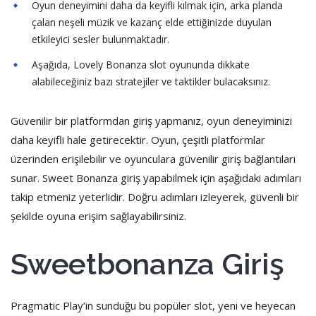
Oyun deneyimini daha da keyifli kılmak için, arka planda
çalan neşeli müzik ve kazanç elde ettiğinizde duyulan
etkileyici sesler bulunmaktadır.
Aşağıda, Lovely Bonanza slot oyununda dikkate
alabileceğiniz bazı stratejiler ve taktikler bulacaksınız.
Güvenilir bir platformdan giriş yapmanız, oyun deneyiminizi
daha keyifli hale getirecektir. Oyun, çeşitli platformlar
üzerinden erişilebilir ve oyunculara güvenilir giriş bağlantıları
sunar. Sweet Bonanza giriş yapabilmek için aşağıdaki adımları
takip etmeniz yeterlidir. Doğru adımları izleyerek, güvenli bir
şekilde oyuna erişim sağlayabilirsiniz.
Sweetbonanza Giriş
Pragmatic Play’in sunduğu bu popüler slot, yeni ve heyecan