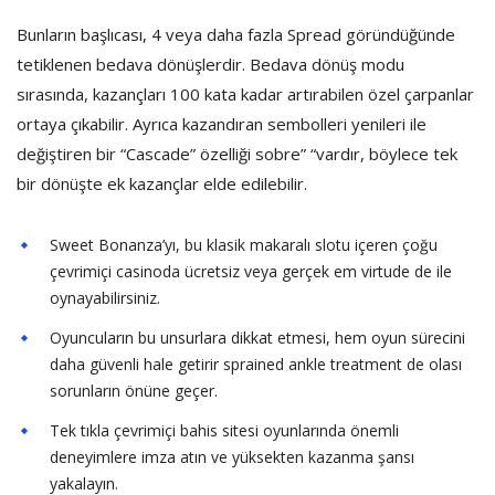
Bunların başlıcası, 4 veya daha fazla Spread göründüğünde
tetiklenen bedava dönüşlerdir. Bedava dönüş modu
sırasında, kazançları 100 kata kadar artırabilen özel çarpanlar
ortaya çıkabilir. Ayrıca kazandıran sembolleri yenileri ile
değiştiren bir “Cascade” özelliği sobre” “vardır, böylece tek
bir dönüşte ek kazançlar elde edilebilir.
Sweet Bonanza’yı, bu klasik makaralı slotu içeren çoğu
çevrimiçi casinoda ücretsiz veya gerçek em virtude de ile
oynayabilirsiniz.
Oyuncuların bu unsurlara dikkat etmesi, hem oyun sürecini
daha güvenli hale getirir sprained ankle treatment de olası
sorunların önüne geçer.
Tek tıkla çevrimiçi bahis sitesi oyunlarında önemli
deneyimlere imza atın ve yüksekten kazanma şansı
yakalayın.