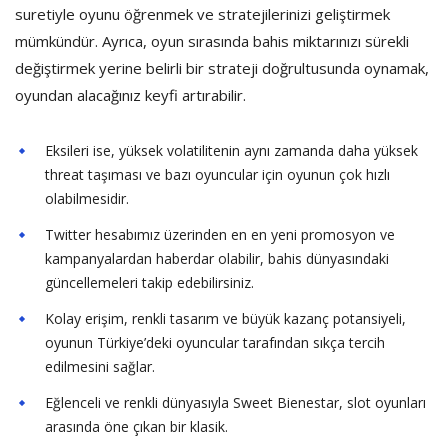
suretiyle oyunu öğrenmek ve stratejilerinizi geliştirmek
mümkündür. Ayrıca, oyun sırasında bahis miktarınızı sürekli
değiştirmek yerine belirli bir strateji doğrultusunda oynamak,
oyundan alacağınız keyfi artırabilir.
Eksileri ise, yüksek volatilitenin aynı zamanda daha yüksek
threat taşıması ve bazı oyuncular için oyunun çok hızlı
olabilmesidir.
Twitter hesabımız üzerinden en en yeni promosyon ve
kampanyalardan haberdar olabilir, bahis dünyasındaki
güncellemeleri takip edebilirsiniz.
Kolay erişim, renkli tasarım ve büyük kazanç potansiyeli,
oyunun Türkiye’deki oyuncular tarafından sıkça tercih
edilmesini sağlar.
Eğlenceli ve renkli dünyasıyla Sweet Bienestar, slot oyunları
arasında öne çıkan bir klasik.