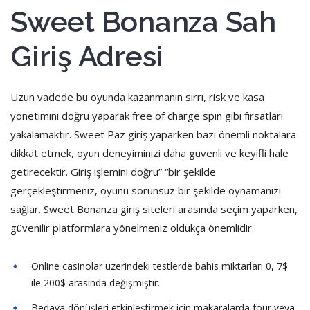
Sweet Bonanza Sah
Giriş Adresi
Uzun vadede bu oyunda kazanmanın sırrı, risk ve kasa
yönetimini doğru yaparak free of charge spin gibi fırsatları
yakalamaktır. Sweet Paz giriş yaparken bazı önemli noktalara
dikkat etmek, oyun deneyiminizi daha güvenli ve keyifli hale
getirecektir. Giriş işlemini doğru” “bir şekilde
gerçekleştirmeniz, oyunu sorunsuz bir şekilde oynamanızı
sağlar. Sweet Bonanza giriş siteleri arasında seçim yaparken,
güvenilir platformlara yönelmeniz oldukça önemlidir.
Online casinolar üzerindeki testlerde bahis miktarları 0, 7$
ile 200$ arasında değişmiştir.
Bedava dönüşleri etkinleştirmek için makaralarda four veya