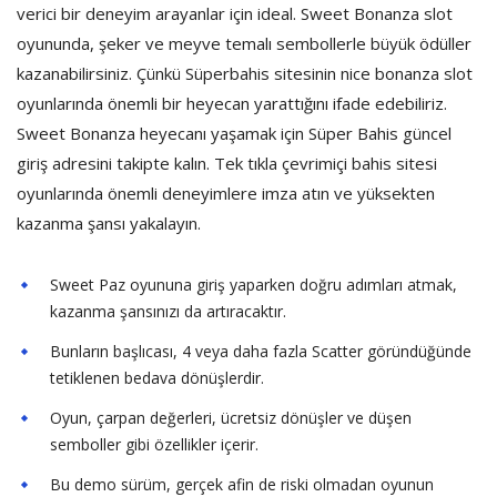
verici bir deneyim arayanlar için ideal. Sweet Bonanza slot
oyununda, şeker ve meyve temalı sembollerle büyük ödüller
kazanabilirsiniz. Çünkü Süperbahis sitesinin nice bonanza slot
oyunlarında önemli bir heyecan yarattığını ifade edebiliriz.
Sweet Bonanza heyecanı yaşamak için Süper Bahis güncel
giriş adresini takipte kalın. Tek tıkla çevrimiçi bahis sitesi
oyunlarında önemli deneyimlere imza atın ve yüksekten
kazanma şansı yakalayın.
Sweet Paz oyununa giriş yaparken doğru adımları atmak,
kazanma şansınızı da artıracaktır.
Bunların başlıcası, 4 veya daha fazla Scatter göründüğünde
tetiklenen bedava dönüşlerdir.
Oyun, çarpan değerleri, ücretsiz dönüşler ve düşen
semboller gibi özellikler içerir.
Bu demo sürüm, gerçek afin de riski olmadan oyunun