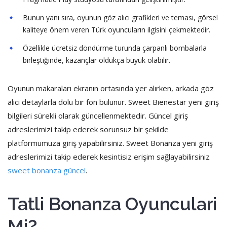
Bunun yanı sıra, oyunun göz alıcı grafikleri ve teması, görsel
kaliteye önem veren Türk oyuncuların ilgisini çekmektedir.
Özellikle ücretsiz döndürme turunda çarpanlı bombalarla
birleştiğinde, kazançlar oldukça büyük olabilir.
Oyunun makaraları ekranın ortasında yer alırken, arkada göz
alıcı detaylarla dolu bir fon bulunur. Sweet Bienestar yeni giriş
bilgileri sürekli olarak güncellenmektedir. Güncel giriş
adreslerimizi takip ederek sorunsuz bir şekilde
platformumuza giriş yapabilirsiniz. Sweet Bonanza yeni giriş
adreslerimizi takip ederek kesintisiz erişim sağlayabilirsiniz
sweet bonanza güncel
.
Tatli Bonanza Oyunculari
Mi?