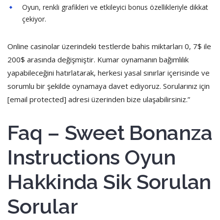
Oyun, renkli grafikleri ve etkileyici bonus özellikleriyle dikkat
çekiyor.
Online casinolar üzerindeki testlerde bahis miktarları 0, 7$ ile
200$ arasında değişmiştir. Kumar oynamanın bağımlılık
yapabileceğini hatırlatarak, herkesi yasal sınırlar içerisinde ve
sorumlu bir şekilde oynamaya davet ediyoruz. Sorularınız için
[email protected] adresi üzerinden bize ulaşabilirsiniz.”
Faq – Sweet Bonanza
Instructions Oyun
Hakkinda Sik Sorulan
Sorular