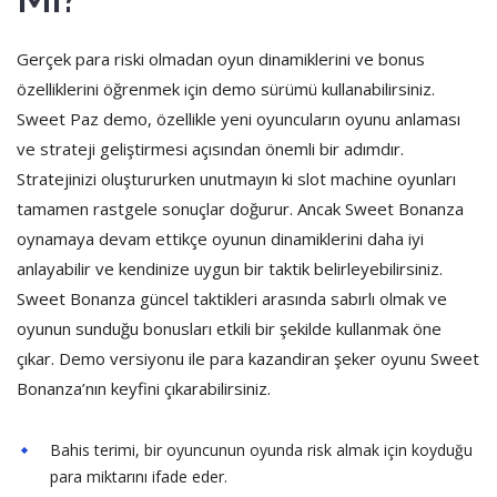
Gerçek para riski olmadan oyun dinamiklerini ve bonus
özelliklerini öğrenmek için demo sürümü kullanabilirsiniz.
Sweet Paz demo, özellikle yeni oyuncuların oyunu anlaması
ve strateji geliştirmesi açısından önemli bir adımdır.
Stratejinizi oluştururken unutmayın ki slot machine oyunları
tamamen rastgele sonuçlar doğurur. Ancak Sweet Bonanza
oynamaya devam ettikçe oyunun dinamiklerini daha iyi
anlayabilir ve kendinize uygun bir taktik belirleyebilirsiniz.
Sweet Bonanza güncel taktikleri arasında sabırlı olmak ve
oyunun sunduğu bonusları etkili bir şekilde kullanmak öne
çıkar. Demo versiyonu ile para kazandiran şeker oyunu Sweet
Bonanza’nın keyfini çıkarabilirsiniz.
Bahis terimi, bir oyuncunun oyunda risk almak için koyduğu
para miktarını ifade eder.