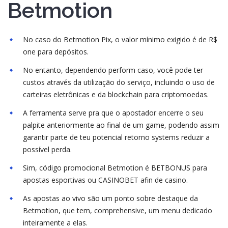
Betmotion
No caso do Betmotion Pix, o valor mínimo exigido é de R$
one para depósitos.
No entanto, dependendo perform caso, você pode ter
custos através da utilização do serviço, incluindo o uso de
carteiras eletrônicas e da blockchain para criptomoedas.
A ferramenta serve pra que o apostador encerre o seu
palpite anteriormente ao final de um game, podendo assim
garantir parte de teu potencial retorno systems reduzir a
possível perda.
Sim, código promocional Betmotion é BETBONUS para
apostas esportivas ou CASINOBET afin de casino.
As apostas ao vivo são um ponto sobre destaque da
Betmotion, que tem, comprehensive, um menu dedicado
inteiramente a elas.