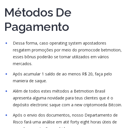
Métodos De
Pagamento
Dessa forma, caso operating system apostadores
resgatem promoções por meio do promocode betmotion,
esses bônus poderão se tornar utilizados em vários
mercados.
Após acumular 1 saldo de ao menos R$ 20, faça pelo
maniera de saque.
Além de todos estes métodos a Betmotion Brasil
apresenta alguma novidade para teus clientes que é o
depósito electronic saque com a new criptomoeda Bitcoin.
Após o envio dos documentos, nosso Departamento de
Risco fará uma análise em até forty eight horas úteis de