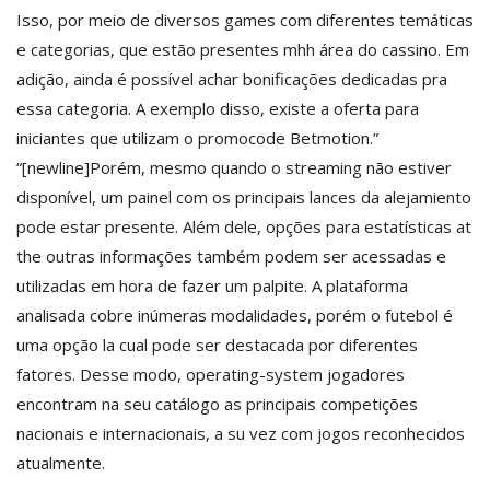
Isso, por meio de diversos games com diferentes temáticas
e categorias, que estão presentes mhh área do cassino. Em
adição, ainda é possível achar bonificações dedicadas pra
essa categoria. A exemplo disso, existe a oferta para
iniciantes que utilizam o promocode Betmotion.”
“[newline]Porém, mesmo quando o streaming não estiver
disponível, um painel com os principais lances da alejamiento
pode estar presente. Além dele, opções para estatísticas at
the outras informações também podem ser acessadas e
utilizadas em hora de fazer um palpite. A plataforma
analisada cobre inúmeras modalidades, porém o futebol é
uma opção la cual pode ser destacada por diferentes
fatores. Desse modo, operating-system jogadores
encontram na seu catálogo as principais competições
nacionais e internacionais, a su vez com jogos reconhecidos
atualmente.