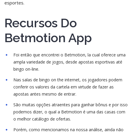
esportes.
Recursos Do
Betmotion App
Foi então que encontrei o Betmotion, la cual oferece uma
ampla variedade de jogos, desde apostas esportivas até
bingo on-line.
Nas salas de bingo on the internet, os jogadores podem
conferir os valores da cartela em virtude de fazer as
apostas antes mesmo de entrar.
São muitas opções atraentes para ganhar bônus e por isso
podemos dizer, o qual a Betmotion é uma das casas com
o melhor catálogo de ofertas.
Porém, como mencionamos na nossa análise, ainda não