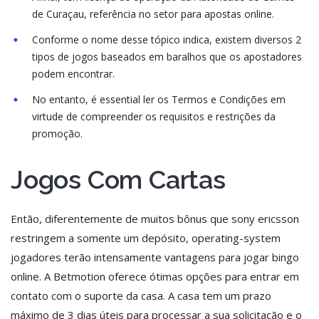
de Curaçau, referência no setor para apostas online.
Conforme o nome desse tópico indica, existem diversos 2
tipos de jogos baseados em baralhos que os apostadores
podem encontrar.
No entanto, é essential ler os Termos e Condições em
virtude de compreender os requisitos e restrições da
promoção.
Jogos Com Cartas
Então, diferentemente de muitos bônus que sony ericsson
restringem a somente um depósito, operating-system
jogadores terão intensamente vantagens para jogar bingo
online. A Betmotion oferece ótimas opções para entrar em
contato com o suporte da casa. A casa tem um prazo
máximo de 3 dias úteis para processar a sua solicitação e o