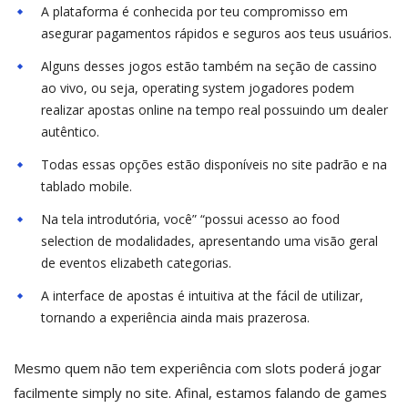
A plataforma é conhecida por teu compromisso em
asegurar pagamentos rápidos e seguros aos teus usuários.
Alguns desses jogos estão também na seção de cassino
ao vivo, ou seja, operating system jogadores podem
realizar apostas online na tempo real possuindo um dealer
autêntico.
Todas essas opções estão disponíveis no site padrão e na
tablado mobile.
Na tela introdutória, você” “possui acesso ao food
selection de modalidades, apresentando uma visão geral
de eventos elizabeth categorias.
A interface de apostas é intuitiva at the fácil de utilizar,
tornando a experiência ainda mais prazerosa.
Mesmo quem não tem experiência com slots poderá jogar
facilmente simply no site. Afinal, estamos falando de games