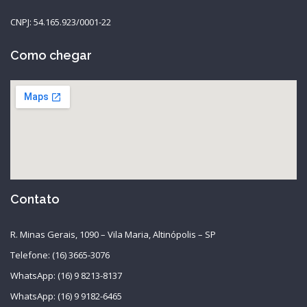
CNPJ: 54.165.923/0001-22
Como chegar
Contato
R. Minas Gerais, 1090 – Vila Maria, Altinópolis – SP
Telefone: (16) 3665-3076
WhatsApp: (16) 9 8213-8137
WhatsApp: (16) 9 9182-6465