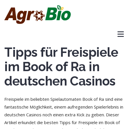
Tipps für Freispiele
im Book of Ra in
deutschen Casinos
Freispiele im beliebten Spielautomaten Book of Ra sind eine
fantastische Möglichkeit, einem aufregenden Spielerlebnis in
deutschen Casinos noch einen extra Kick zu geben. Dieser
Artikel erkundet die besten Tipps für Freispiele im Book of