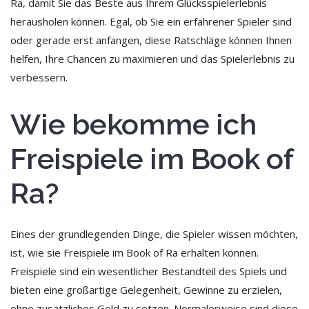
Ra, damit Sie das Beste aus Ihrem Glücksspielerlebnis
herausholen können. Egal, ob Sie ein erfahrener Spieler sind
oder gerade erst anfangen, diese Ratschläge können Ihnen
helfen, Ihre Chancen zu maximieren und das Spielerlebnis zu
verbessern.
Wie bekomme ich
Freispiele im Book of
Ra?
Eines der grundlegenden Dinge, die Spieler wissen möchten,
ist, wie sie Freispiele im Book of Ra erhalten können.
Freispiele sind ein wesentlicher Bestandteil des Spiels und
bieten eine großartige Gelegenheit, Gewinne zu erzielen,
ohne zusätzliches Geld zu setzen. Normalerweise sind diese