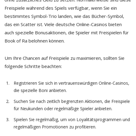
Freispiele während des Spiels verfügbar, wenn Sie ein
bestimmtes Symbol-Trio landen, wie das Bücher-Symbol,
das ein Scatter ist. Viele deutsche Online-Casinos bieten
auch spezielle Bonusaktionen, die Spieler mit Freispielen für
Book of Ra belohnen können.
Um Ihre Chancen auf Freispiele zu maximieren, sollten Sie
folgende Schritte beachten:
Registrieren Sie sich in vertrauenswürdigen Online-Casinos,
die spezielle Boni anbieten.
Suchen Sie nach zeitlich begrenzten Aktionen, die Freispiele
für Neukunden oder regelmäßige Spieler anbieten.
Spielen Sie regelmäßig, um von Loyalitätsprogrammen und
regelmäßigen Promotionen zu profitieren.