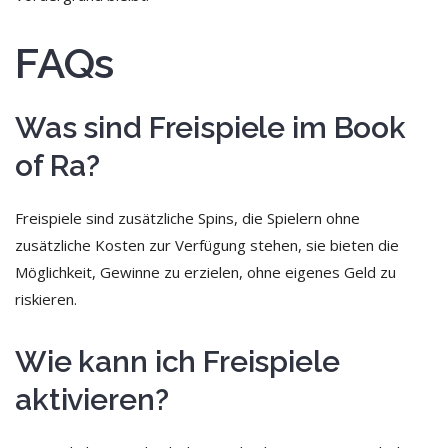
FAQs
Was sind Freispiele im Book
of Ra?
Freispiele sind zusätzliche Spins, die Spielern ohne
zusätzliche Kosten zur Verfügung stehen, sie bieten die
Möglichkeit, Gewinne zu erzielen, ohne eigenes Geld zu
riskieren.
Wie kann ich Freispiele
aktivieren?