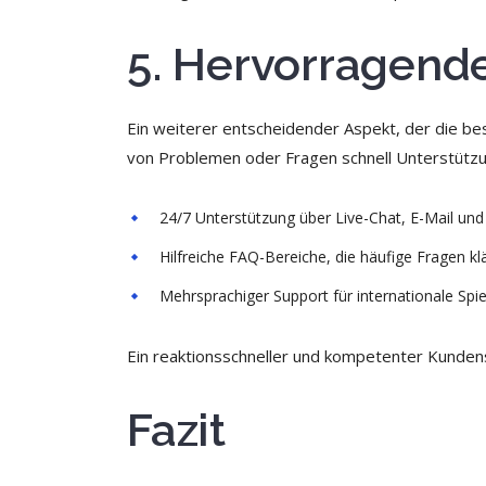
5. Hervorragend
Ein weiterer entscheidender Aspekt, der die bes
von Problemen oder Fragen schnell Unterstützu
24/7 Unterstützung über Live-Chat, E-Mail und
Hilfreiche FAQ-Bereiche, die häufige Fragen kl
Mehrsprachiger Support für internationale Spie
Ein reaktionsschneller und kompetenter Kundens
Fazit