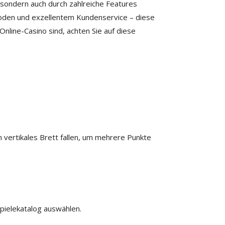
 sondern auch durch zahlreiche Features
thoden und exzellentem Kundenservice – diese
nline-Casino sind, achten Sie auf diese
in vertikales Brett fallen, um mehrere Punkte
Spielekatalog auswählen.