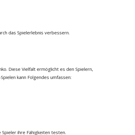
ch das Spielerlebnis verbessern.
o. Diese Vielfalt ermöglicht es den Spielern,
o-Spielen kann Folgendes umfassen:
Spieler ihre Fähigkeiten testen.