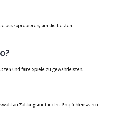
sätze auszuprobieren, um die besten
ko?
zen und faire Spiele zu gewährleisten.
e Auswahl an Zahlungsmethoden. Empfehlenswerte