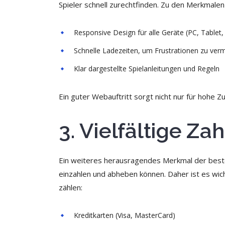
Spieler schnell zurechtfinden. Zu den Merkmalen
Responsive Design für alle Geräte (PC, Tablet
Schnelle Ladezeiten, um Frustrationen zu ver
Klar dargestellte Spielanleitungen und Regeln
Ein guter Webauftritt sorgt nicht nur für hohe 
3. Vielfältige Z
Ein weiteres herausragendes Merkmal der beste
einzahlen und abheben können. Daher ist es wic
zählen:
Kreditkarten (Visa, MasterCard)