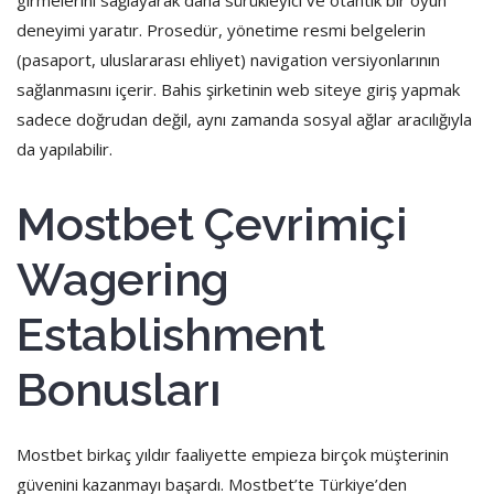
girmelerini sağlayarak daha sürükleyici ve otantik bir oyun
deneyimi yaratır. Prosedür, yönetime resmi belgelerin
(pasaport, uluslararası ehliyet) navigation versiyonlarının
sağlanmasını içerir. Bahis şirketinin web siteye giriş yapmak
sadece doğrudan değil, aynı zamanda sosyal ağlar aracılığıyla
da yapılabilir.
Mostbet Çevrimiçi
Wagering
Establishment
Bonusları
Mostbet birkaç yıldır faaliyette empieza birçok müşterinin
güvenini kazanmayı başardı. Mostbet’te Türkiye’den