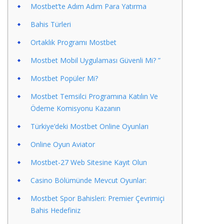
Mostbet’te Adım Adım Para Yatırma
Bahis Türleri
Ortaklık Programı Mostbet
Mostbet Mobil Uygulaması Güvenli Mi? ”
Mostbet Popüler Mi?
Mostbet Temsilci Programına Katılın Ve
Ödeme Komisyonu Kazanın
Türkiye’deki Mostbet Online Oyunları
Online Oyun Aviator
Mostbet-27 Web Sitesine Kayıt Olun
Casino Bölümünde Mevcut Oyunlar:
Mostbet Spor Bahisleri: Premier Çevrimiçi
Bahis Hedefiniz