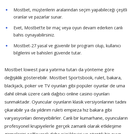
Mostbet, müşterilerin aralarından seçim yapabileceği çeşitli
oranlar ve pazarlar sunar.
Evet, Mostbet’te bir maç veya oyun devam ederken canlı
bahis oynayabilirsiniz.
Mostbet-27 yasal ve güvenilir bir program olup, kullanıcı
bilgilerini ve bahisleri güvende tutar.
Mostbet lowest para yatırma tutarı da yönteme göre
değişiklik gösterebilir. Mostbet Sportsbook, rulet, bakara,
blackjack, poker ve TV oyunları gibi popüler oyunlar de uma
dahil olmak üzere canlı dağıtıcı online casino oyunları
sunmaktadır. Oyuncular oyunların klasik versiyonlarının tadını
çıkarabilir ya da yıldırım ruleti empieza hız bakara gibi
varyasyonları deneyebilirler. Canlı bir kumarhane, oyuncuların
profesyonel krupiyelerle gerçek zamanlı olarak etkileşime