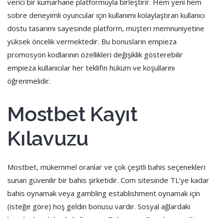
verici bir kumarhane platformuyla birleştirir. Hem yeni hem
sobre deneyimli oyuncular için kullanımı kolaylaştıran kullanıcı
dostu tasarımı sayesinde platform, müşteri memnuniyetine
yüksek öncelik vermektedir. Bu bonusların empieza
promosyon kodlarının özellikleri değişiklik gösterebilir
empieza kullanıcılar her teklifin hüküm ve koşullarını
öğrenmelidir.
Mostbet Kayıt
Kılavuzu
Mostbet, mükemmel oranlar ve çok çeşitli bahis seçenekleri
sunan güvenilir bir bahis şirketidir. Com sitesinde TL’ye kadar
bahis oynamak veya gambling establishment oynamak için
(isteğe göre) hoş geldin bonusu vardır. Sosyal ağlardaki