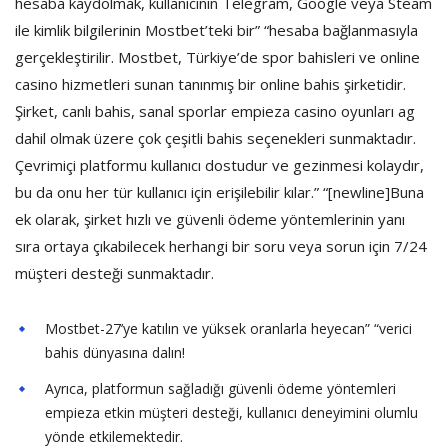
hesaba kaydolmak, kullanıcının Telegram, Google veya Steam
ile kimlik bilgilerinin Mostbet’teki bir” “hesaba bağlanmasıyla
gerçekleştirilir. Mostbet, Türkiye’de spor bahisleri ve online
casino hizmetleri sunan tanınmış bir online bahis şirketidir.
Şirket, canlı bahis, sanal sporlar empieza casino oyunları ag
dahil olmak üzere çok çeşitli bahis seçenekleri sunmaktadır.
Çevrimiçi platformu kullanıcı dostudur ve gezinmesi kolaydır,
bu da onu her tür kullanıcı için erişilebilir kılar.” “[newline]Buna
ek olarak, şirket hızlı ve güvenli ödeme yöntemlerinin yanı
sıra ortaya çıkabilecek herhangi bir soru veya sorun için 7/24
müşteri desteği sunmaktadır.
Mostbet-27’ye katılın ve yüksek oranlarla heyecan” “verici
bahis dünyasına dalın!
Ayrıca, platformun sağladığı güvenli ödeme yöntemleri
empieza etkin müşteri desteği, kullanıcı deneyimini olumlu
yönde etkilemektedir.