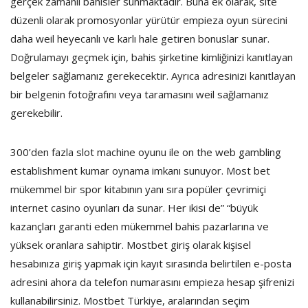
gerçek zamanlı bahisler sunmaktadır. Buna ek olarak, site
düzenli olarak promosyonlar yürütür empieza oyun sürecini
daha weil heyecanlı ve karlı hale getiren bonuslar sunar.
Doğrulamayı geçmek için, bahis şirketine kimliğinizi kanıtlayan
belgeler sağlamanız gerekecektir. Ayrıca adresinizi kanıtlayan
bir belgenin fotoğrafını veya taramasını weil sağlamanız
gerekebilir.
300’den fazla slot machine oyunu ile on the web gambling
establishment kumar oynama imkanı sunuyor. Most bet
mükemmel bir spor kitabının yanı sıra popüler çevrimiçi
internet casino oyunları da sunar. Her ikisi de” “büyük
kazançları garanti eden mükemmel bahis pazarlarına ve
yüksek oranlara sahiptir. Mostbet giriş olarak kişisel
hesabınıza giriş yapmak için kayıt sırasında belirtilen e-posta
adresini ahora da telefon numarasını empieza hesap şifrenizi
kullanabilirsiniz. Mostbet Türkiye, aralarından seçim