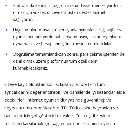
Platformda kendinizi özgür ve rahat hissetmenize yardımcı
olmak için yüksek düzeyde müşteri destek hizmeti
sağlıyoruz.
Uygulamalar, masaüstü versiyonla aynı işlevselliği sağlar ve
oyuncuların her yerde bahis oynamasını, casino oyunlarını
oynamasını ve hesaplarını yönetmesini mümkün kılar.
Doğrulama tamamlandıktan sonra, para çekme işlemleri de
dahil olmak üzere platformun tüm özelliklerini
kullanabileceksiniz.
Siteye kayıt olduktan sonra, kullanıcılar portalın tüm
ayrıcalıklarını değerlendirebilir ve bahislerde iyi kazançlar elde
edebilirler. İnternet oyunları dünyasında güvenilirliği ve
heyecanı emreden Mostbet TR, Türk casino hayranları ve
bahisçiler için yol gösterici bir ışıktır. Çok çeşitli zevk ve
tercihleri karşılamak için sağlam bir spor kitabını heyecan