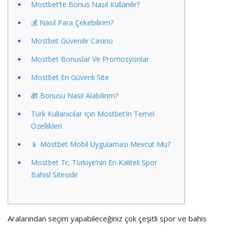
Mostbet’te Bonus Nasıl Kullanılır?
💰 Nasıl Para Çekebilirim?
Mostbet Güvenilir Casino
Mostbet Bonuslar Ve Promosyonlar
Mostbet En Güvenli Site
🎁 Bonusu Nasıl Alabilirim?
Türk Kullanıcılar Için Mostbet’in Temel
Özellikleri
📱 Mostbet Mobil Uygulaması Mevcut Mu?
Mostbet Tr, Türkiye’nin En Kaliteli Spor
Bahisl Sitesidir
Aralarından seçim yapabileceğiniz çok çeşitli spor ve bahis