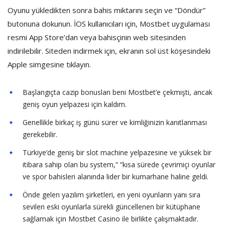
Oyunu yükledikten sonra bahis miktarını seçin ve “Döndür”
butonuna dokunun. İOS kullanıcıları için, Mostbet uygulaması
resmi App Store’dan veya bahisçinin web sitesinden
indirilebilir. Siteden indirmek için, ekranın sol üst köşesindeki
Apple simgesine tıklayın.
Başlangıçta cazip bonusları beni Mostbet’e çekmişti, ancak
geniş oyun yelpazesi için kaldım.
Genellikle birkaç iş günü sürer ve kimliğinizin kanıtlanması
gerekebilir.
Türkiye’de geniş bir slot machine yelpazesine ve yüksek bir
itibara sahip olan bu system,” “kısa sürede çevrimiçi oyunlar
ve spor bahisleri alanında lider bir kumarhane haline geldi.
Önde gelen yazılım şirketleri, en yeni oyunların yanı sıra
sevilen eski oyunlarla sürekli güncellenen bir kütüphane
sağlamak için Mostbet Casino ile birlikte çalışmaktadır.