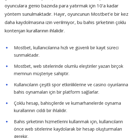
oyunculara genio bazında para yatırmak için 10’a kadar
yöntem sunulmaktadır. Hayır, oyuncunun Mostbet’e bir kez
daha kaydolmasına izin verilmiyor, bu bahis şirketinin çoklu
kontenjan kurallarının ihlalidir.
Mostbet, kullanıcılarına hızlı ve güvenli bir kayıt süreci
sunmaktadır.
Mostbet, web sitelerinde olumlu eleştiriler yazan birçok
memnun müşteriye sahiptir.
Kullanıcıların çeşitli spor etkinliklerine ve casino oyunlarına
bahis oynamaları için bir platform sağlarlar.
Çoklu hesap, bahisçilerde ve kumarhanelerde oynama
kurallarının ciddi bir ihlalidir.
Bahis şirketinin hizmetlerini kullanmak için, kullanıcıların
önce web sitelerine kaydolarak bir hesap oluşturmaları
gerekir.