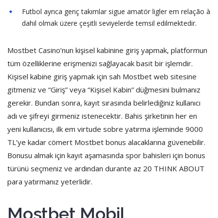
Futbol ayrıca genç takımlar sigue amatör ligler em relação à
dahil olmak üzere çeşitli seviyelerde temsil edilmektedir.
Mostbet Casino’nun kişisel kabinine giriş yapmak, platformun
tüm özelliklerine erişmenizi sağlayacak basit bir işlemdir.
Kişisel kabine giriş yapmak için sah Mostbet web sitesine
gitmeniz ve “Giriş” veya “Kişisel Kabin” düğmesini bulmanız
gerekir. Bundan sonra, kayıt sırasında belirlediğiniz kullanıcı
adı ve şifreyi girmeniz istenecektir. Bahis şirketinin her en
yeni kullanıcısı, ilk em virtude sobre yatırma işleminde 9000
TL’ye kadar cömert Mostbet bonus alacaklarına güvenebilir.
Bonusu almak için kayıt aşamasında spor bahisleri için bonus
türünü seçmeniz ve ardından durante az 20 THINK ABOUT
para yatırmanız yeterlidir.
Mostbet Mobil