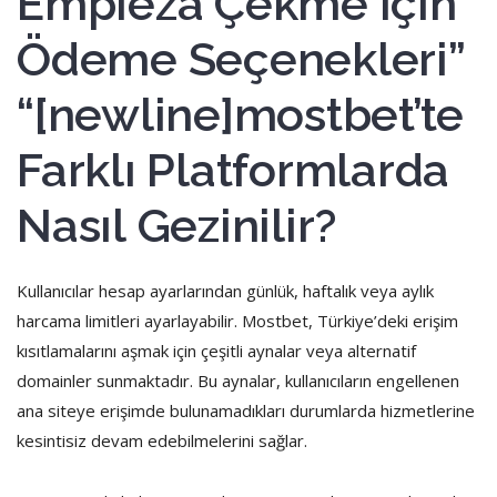
Empieza Çekme Için
Ödeme Seçenekleri”
“[newline]mostbet’te
Farklı Platformlarda
Nasıl Gezinilir?
Kullanıcılar hesap ayarlarından günlük, haftalık veya aylık
harcama limitleri ayarlayabilir. Mostbet, Türkiye’deki erişim
kısıtlamalarını aşmak için çeşitli aynalar veya alternatif
domainler sunmaktadır. Bu aynalar, kullanıcıların engellenen
ana siteye erişimde bulunamadıkları durumlarda hizmetlerine
kesintisiz devam edebilmelerini sağlar.