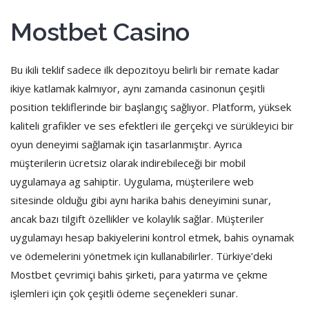
Mostbet Casino
Bu ikili teklif sadece ilk depozitoyu belirli bir remate kadar
ikiye katlamak kalmıyor, aynı zamanda casinonun çeşitli
position tekliflerinde bir başlangıç sağlıyor. Platform, yüksek
kaliteli grafikler ve ses efektleri ile gerçekçi ve sürükleyici bir
oyun deneyimi sağlamak için tasarlanmıştır. Ayrıca
müşterilerin ücretsiz olarak indirebileceği bir mobil
uygulamaya ag sahiptir. Uygulama, müşterilere web
sitesinde olduğu gibi aynı harika bahis deneyimini sunar,
ancak bazı tilgift özellikler ve kolaylık sağlar. Müşteriler
uygulamayı hesap bakiyelerini kontrol etmek, bahis oynamak
ve ödemelerini yönetmek için kullanabilirler. Türkiye’deki
Mostbet çevrimiçi bahis şirketi, para yatırma ve çekme
işlemleri için çok çeşitli ödeme seçenekleri sunar.