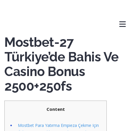
Mostbet-27
Türkiye’de Bahis Ve
Casino Bonus
2500+250fs
Content
Mostbet Para Yatırma Empieza Çekme Için