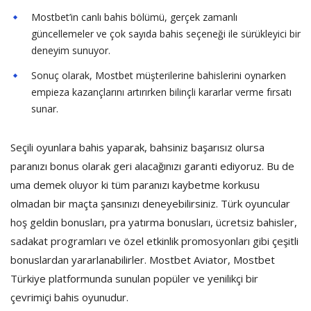
Mostbet’in canlı bahis bölümü, gerçek zamanlı
güncellemeler ve çok sayıda bahis seçeneği ile sürükleyici bir
deneyim sunuyor.
Sonuç olarak, Mostbet müşterilerine bahislerini oynarken
empieza kazançlarını artırırken bilinçli kararlar verme fırsatı
sunar.
Seçili oyunlara bahis yaparak, bahsiniz başarısız olursa
paranızı bonus olarak geri alacağınızı garanti ediyoruz. Bu de
uma demek oluyor ki tüm paranızı kaybetme korkusu
olmadan bir maçta şansınızı deneyebilirsiniz. Türk oyuncular
hoş geldin bonusları, pra yatırma bonusları, ücretsiz bahisler,
sadakat programları ve özel etkinlik promosyonları gibi çeşitli
bonuslardan yararlanabilirler. Mostbet Aviator, Mostbet
Türkiye platformunda sunulan popüler ve yenilikçi bir
çevrimiçi bahis oyunudur.