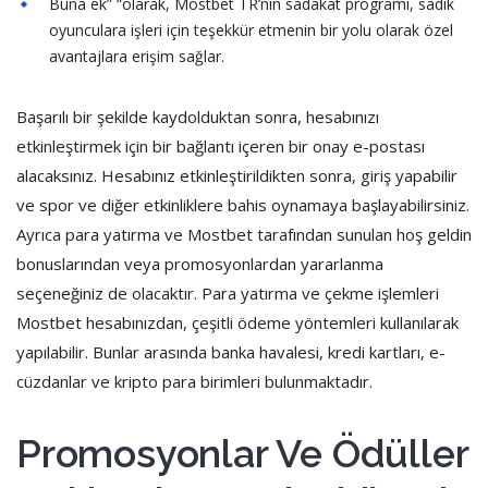
Buna ek” “olarak, Mostbet TR’nin sadakat programı, sadık
oyunculara işleri için teşekkür etmenin bir yolu olarak özel
avantajlara erişim sağlar.
Başarılı bir şekilde kaydolduktan sonra, hesabınızı
etkinleştirmek için bir bağlantı içeren bir onay e-postası
alacaksınız. Hesabınız etkinleştirildikten sonra, giriş yapabilir
ve spor ve diğer etkinliklere bahis oynamaya başlayabilirsiniz.
Ayrıca para yatırma ve Mostbet tarafından sunulan hoş geldin
bonuslarından veya promosyonlardan yararlanma
seçeneğiniz de olacaktır. Para yatırma ve çekme işlemleri
Mostbet hesabınızdan, çeşitli ödeme yöntemleri kullanılarak
yapılabilir. Bunlar arasında banka havalesi, kredi kartları, e-
cüzdanlar ve kripto para birimleri bulunmaktadır.
Promosyonlar Ve Ödüller