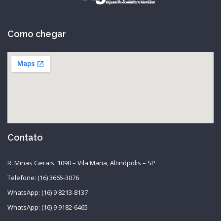
Como chegar
Contato
R. Minas Gerais, 1090 – Vila Maria, Altinópolis – SP
Telefone: (16) 3665-3076
WhatsApp: (16) 9 8213-8137
WhatsApp: (16) 9 9182-6465