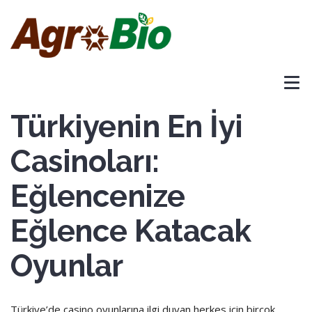
Türkiyenin En İyi
Casinoları:
Eğlencenize
Eğlence Katacak
Oyunlar
Türkiye’de casino oyunlarına ilgi duyan herkes için birçok