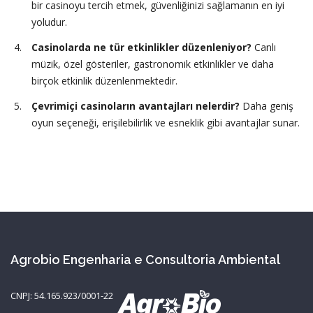
bir casinoyu tercih etmek, güvenliğinizi sağlamanın en iyi
yoludur.
Casinolarda ne tür etkinlikler düzenleniyor?
Canlı
müzik, özel gösteriler, gastronomik etkinlikler ve daha
birçok etkinlik düzenlenmektedir.
Çevrimiçi casinoların avantajları nelerdir?
Daha geniş
oyun seçeneği, erişilebilirlik ve esneklik gibi avantajlar sunar.
Agrobio Engenharia e Consultoria Ambiental
CNPJ: 54.165.923/0001-22