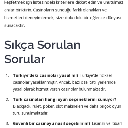
keşfetmek için listesindeki kriterlere dikkat edin ve unutulmaz
anılar biriktirin. Casinoların sunduğu farklı olanakları ve
hizmetleri deneyimlemek, size dolu dolu bir eğlence dünyası
sunacaktır.
Sıkça Sorulan
Sorular
Türkiye’deki casinolar yasal mı?
Türkiye’de fiziksel
casinolar yasaklanmıştır. Ancak, bazı özel tatil yerlerinde
yasal olarak hizmet veren casinolar bulunmaktadır.
Türk casinoları hangi oyun seçeneklerini sunuyor?
Blackjack, rulet, poker, slot makineleri ve daha birçok oyun
türü sunulmaktadır.
Güvenli bir casinoyu nasıl seçebilirim?
Lisanslı ve itibarlı