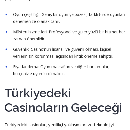
Oyun çeşitliliği: Geniş bir oyun yelpazesi, farklı türde oyunları
denemenize olanak tanır.
Müşteri hizmetleri: Profesyonel ve güler yüzlü bir hizmet her
zaman önemlidir.
Güvenlik: Casino’nun lisanslı ve güvenli olması, kişisel
verilerinizin korunması açısından kritik öneme sahiptir.
Fiyatlandırma: Oyun masrafları ve diğer harcamalar,
bütçenizle uyumlu olmalıdır.
Türkiyedeki
Casinoların Geleceği
Türkiyedeki casinolar, yenilikçi yaklaşımları ve teknolojiyi