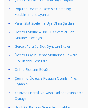
Şimdi Ücretsiz Slot Oynamaya Başlayın
Popüler Çevrimiçi Ücretsiz Gambling
Establishment Oyunları
Paralı Slot Sitelerine Üye Olma Şartları
Ücretsiz Slotlar – 3000+ Çevrimiçi Slot
Makinesi Oynayın
Gerçek Para İle Slot Oynatan Siteler
Ücretsiz Oyun Demo Slotlarında Reward
Özelliklerini Test Edin
Online Slotların Büyüsü
Çevrimiçi Ücretsiz Position Oyunları Nasıl
Oynanır?
Yalnızca Lisanslı Ve Yasal Online Casinolarda
Oynayın
Book Of Ra Tüm Sürümler – Tabloyu