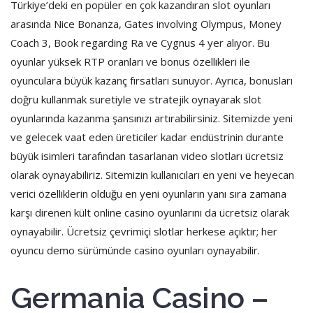
Türkiye’deki en popüler en çok kazandıran slot oyunları
arasında Nice Bonanza, Gates involving Olympus, Money
Coach 3, Book regarding Ra ve Cygnus 4 yer alıyor. Bu
oyunlar yüksek RTP oranları ve bonus özellikleri ile
oyunculara büyük kazanç fırsatları sunuyor. Ayrıca, bonusları
doğru kullanmak suretiyle ve stratejik oynayarak slot
oyunlarında kazanma şansınızı artırabilirsiniz. Sitemizde yeni
ve gelecek vaat eden üreticiler kadar endüstrinin durante
büyük isimleri tarafından tasarlanan video slotları ücretsiz
olarak oynayabiliriz. Sitemizin kullanıcıları en yeni ve heyecan
verici özelliklerin olduğu en yeni oyunların yanı sıra zamana
karşı direnen kült online casino oyunlarını da ücretsiz olarak
oynayabilir. Ücretsiz çevrimiçi slotlar herkese açıktır; her
oyuncu demo sürümünde casino oyunları oynayabilir.
Germania Casino –