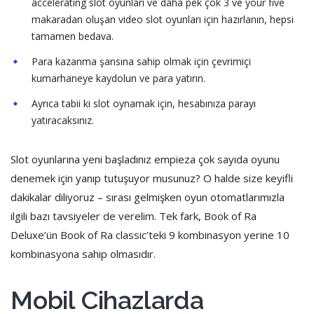
accelerating slot oyunları ve daha pek çok 3 ve your five
makaradan oluşan video slot oyunları için hazırlanın, hepsi
tamamen bedava.
Para kazanma şansına sahip olmak için çevrimiçi
kumarhaneye kaydolun ve para yatırın.
Ayrıca tabii ki slot oynamak için, hesabınıza parayı
yatıracaksınız.
Slot oyunlarına yeni başladınız empieza çok sayıda oyunu
denemek için yanıp tutuşuyor musunuz? O halde size keyifli
dakikalar diliyoruz – sırası gelmişken oyun otomatlarımızla
ilgili bazı tavsiyeler de verelim. Tek fark, Book of Ra
Deluxe’ün Book of Ra classic’teki 9 kombinasyon yerine 10
kombinasyona sahip olmasıdır.
Mobil Cihazlarda