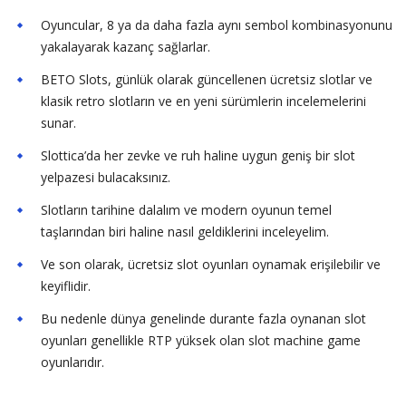
Oyuncular, 8 ya da daha fazla aynı sembol kombinasyonunu
yakalayarak kazanç sağlarlar.
BETO Slots, günlük olarak güncellenen ücretsiz slotlar ve
klasik retro slotların ve en yeni sürümlerin incelemelerini
sunar.
Slottica’da her zevke ve ruh haline uygun geniş bir slot
yelpazesi bulacaksınız.
Slotların tarihine dalalım ve modern oyunun temel
taşlarından biri haline nasıl geldiklerini inceleyelim.
Ve son olarak, ücretsiz slot oyunları oynamak erişilebilir ve
keyiflidir.
Bu nedenle dünya genelinde durante fazla oynanan slot
oyunları genellikle RTP yüksek olan slot machine game
oyunlarıdır.