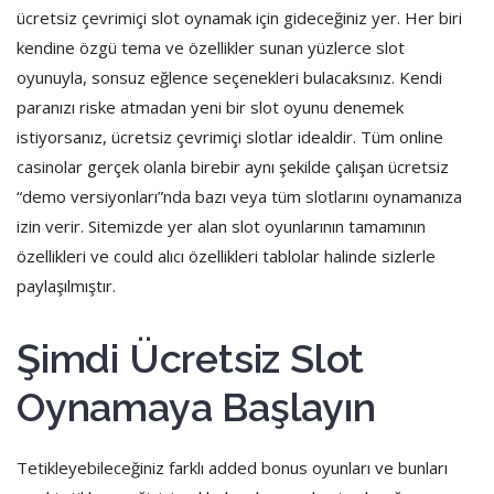
ücretsiz çevrimiçi slot oynamak için gideceğiniz yer. Her biri
kendine özgü tema ve özellikler sunan yüzlerce slot
oyunuyla, sonsuz eğlence seçenekleri bulacaksınız. Kendi
paranızı riske atmadan yeni bir slot oyunu denemek
istiyorsanız, ücretsiz çevrimiçi slotlar idealdir. Tüm online
casinolar gerçek olanla birebir aynı şekilde çalışan ücretsiz
“demo versiyonları”nda bazı veya tüm slotlarını oynamanıza
izin verir. Sitemizde yer alan slot oyunlarının tamamının
özellikleri ve could alıcı özellikleri tablolar halinde sizlerle
paylaşılmıştır.
Şimdi Ücretsiz Slot
Oynamaya Başlayın
Tetikleyebileceğiniz farklı added bonus oyunları ve bunları