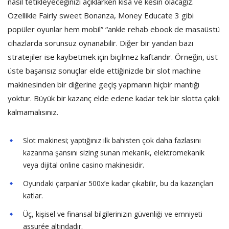
nasıl tetikleyeceğinizi açıklarken kısa ve kesin olacağız.
Özellikle Fairly sweet Bonanza, Money Educate 3 gibi
popüler oyunlar hem mobil” “ankle rehab ebook de masaüstü
cihazlarda sorunsuz oynanabilir. Diğer bir yandan bazı
stratejiler ise kaybetmek için biçilmez kaftandır. Örneğin, üst
üste başarısız sonuçlar elde ettiğinizde bir slot machine
makinesinden bir diğerine geçiş yapmanın hiçbir mantığı
yoktur. Büyük bir kazanç elde edene kadar tek bir slotta çakılı
kalmamalısınız.
Slot makinesi; yaptığınız ilk bahisten çok daha fazlasını
kazanma şansını sizing sunan mekanik, elektromekanik
veya dijital online casino makinesidir.
Oyundaki çarpanlar 500x’e kadar çıkabilir, bu da kazançları
katlar.
Üç, kişisel ve finansal bilgilerinizin güvenliği ve emniyeti
assurée altındadır.