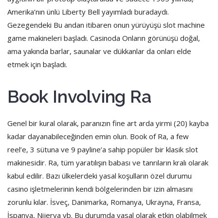
Amerika’nın ünlü Liberty Bell yayımladı buradaydı.
Gezegendeki Bu andan itibaren onun yürüyüşü slot machine
game makineleri başladı. Casinoda Onların görünüşü doğal,
ama yakında barlar, saunalar ve dükkanlar da onları elde
etmek için başladı.
Book Involving Ra
Genel bir kural olarak, paranızın fine art arda yirmi (20) kayba
kadar dayanabileceğinden emin olun. Book of Ra, a few
reel’e, 3 sütuna ve 9 payline’a sahip popüler bir klasik slot
makinesidir. Ra, tüm yaratılışın babası ve tanrıların kralı olarak
kabul edilir. Bazı ülkelerdeki yasal koşulların özel durumu
casino işletmelerinin kendi bölgelerinden bir izin almasını
zorunlu kılar. İsveç, Danimarka, Romanya, Ukrayna, Fransa,
İspanya, Nijerya vb. Bu durumda yasal olarak etkin olabilmek