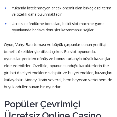
Yukarıda listelenmeyen ancak önemli olan birkaç özel terim
ve özellik daha bulunmaktadır.
Ücretsiz döndürme bonusları, belirli slot machine game
oyunlarında bedava dönüşler kazanmanızı sağlar.
Oyun, Vahşi Batı teması ve büyük çarpanlar sunan yenilikçi
benefit özellikleriyle dikkat çeker. Bu slot oyununda,
oyuncular yeniden dönüş ve bonus turlarıyla büyük kazançlar
elde edebilirler. Özellikle, oyunun sunduğu karakterlerin the
girl biri özel yeteneklere sahiptir ve bu yetenekler, kazançları
katlayabilir. Money Train several, hem heyecan verici hem de
büyük ödüller sunan bir oyundur.
Popüler Çevrimiçi
Ücretsiz Online Casino