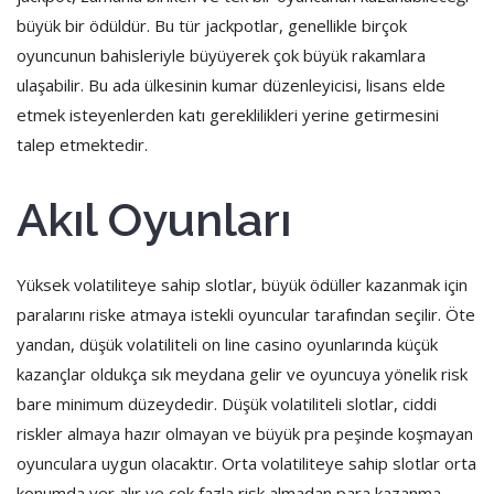
büyük bir ödüldür. Bu tür jackpotlar, genellikle birçok
oyuncunun bahisleriyle büyüyerek çok büyük rakamlara
ulaşabilir. Bu ada ülkesinin kumar düzenleyicisi, lisans elde
etmek isteyenlerden katı gereklilikleri yerine getirmesini
talep etmektedir.
Akıl Oyunları
Yüksek volatiliteye sahip slotlar, büyük ödüller kazanmak için
paralarını riske atmaya istekli oyuncular tarafından seçilir. Öte
yandan, düşük volatiliteli on line casino oyunlarında küçük
kazançlar oldukça sık meydana gelir ve oyuncuya yönelik risk
bare minimum düzeydedir. Düşük volatiliteli slotlar, ciddi
riskler almaya hazır olmayan ve büyük pra peşinde koşmayan
oyunculara uygun olacaktır. Orta volatiliteye sahip slotlar orta
konumda yer alır ve çok fazla risk almadan para kazanma