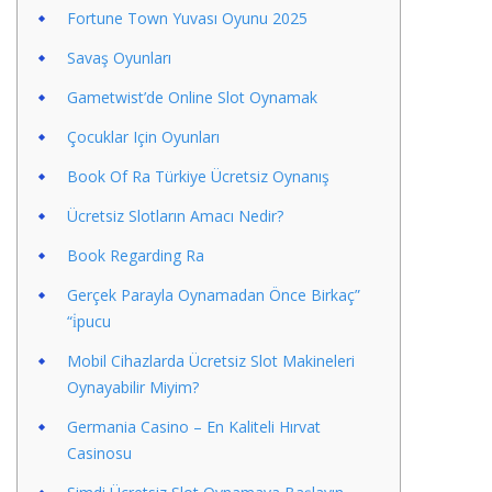
Fortune Town Yuvası Oyunu 2025
Savaş Oyunları
Gametwist’de Online Slot Oynamak
Çocuklar Için Oyunları
Book Of Ra Türkiye Ücretsiz Oynanış
Ücretsiz Slotların Amacı Nedir?
Book Regarding Ra
Gerçek Parayla Oynamadan Önce Birkaç”
“i̇pucu
Mobil Cihazlarda Ücretsiz Slot Makineleri
Oynayabilir Miyim?
Germania Casino – En Kaliteli Hırvat
Casinosu