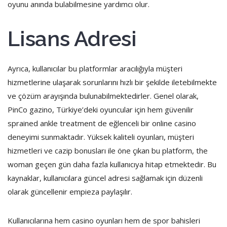
oyunu anında bulabilmesine yardımcı olur.
Lisans Adresi
Ayrıca, kullanıcılar bu platformlar aracılığıyla müşteri
hizmetlerine ulaşarak sorunlarını hızlı bir şekilde iletebilmekte
ve çözüm arayışında bulunabilmektedirler. Genel olarak,
PinCo gazino, Türkiye’deki oyuncular için hem güvenilir
sprained ankle treatment de eğlenceli bir online casino
deneyimi sunmaktadır. Yüksek kaliteli oyunları, müşteri
hizmetleri ve cazip bonusları ile öne çıkan bu platform, the
woman geçen gün daha fazla kullanıcıya hitap etmektedir. Bu
kaynaklar, kullanıcılara güncel adresi sağlamak için düzenli
olarak güncellenir empieza paylaşılır.
Kullanıcılarına hem casino oyunları hem de spor bahisleri