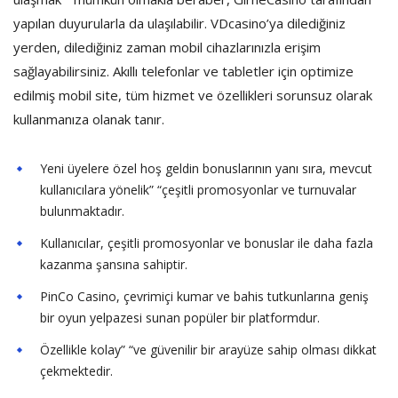
yapılan duyurularla da ulaşılabilir. VDcasino’ya dilediğiniz
yerden, dilediğiniz zaman mobil cihazlarınızla erişim
sağlayabilirsiniz. Akıllı telefonlar ve tabletler için optimize
edilmiş mobil site, tüm hizmet ve özellikleri sorunsuz olarak
kullanmanıza olanak tanır.
Yeni üyelere özel hoş geldin bonuslarının yanı sıra, mevcut
kullanıcılara yönelik” “çeşitli promosyonlar ve turnuvalar
bulunmaktadır.
Kullanıcılar, çeşitli promosyonlar ve bonuslar ile daha fazla
kazanma şansına sahiptir.
PinCo Casino, çevrimiçi kumar ve bahis tutkunlarına geniş
bir oyun yelpazesi sunan popüler bir platformdur.
Özellikle kolay” “ve güvenilir bir arayüze sahip olması dikkat
çekmektedir.