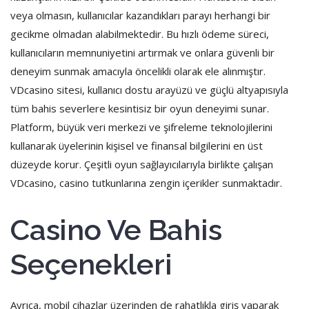
veya olmasın, kullanıcılar kazandıkları parayı herhangi bir
gecikme olmadan alabilmektedir. Bu hızlı ödeme süreci,
kullanıcıların memnuniyetini artırmak ve onlara güvenli bir
deneyim sunmak amacıyla öncelikli olarak ele alınmıştır.
VDcasino sitesi, kullanıcı dostu arayüzü ve güçlü altyapısıyla
tüm bahis severlere kesintisiz bir oyun deneyimi sunar.
Platform, büyük veri merkezi ve şifreleme teknolojilerini
kullanarak üyelerinin kişisel ve finansal bilgilerini en üst
düzeyde korur. Çeşitli oyun sağlayıcılarıyla birlikte çalışan
VDcasino, casino tutkunlarına zengin içerikler sunmaktadır.
Casino Ve Bahis
Seçenekleri
Ayrıca, mobil cihazlar üzerinden de rahatlıkla giriş yaparak