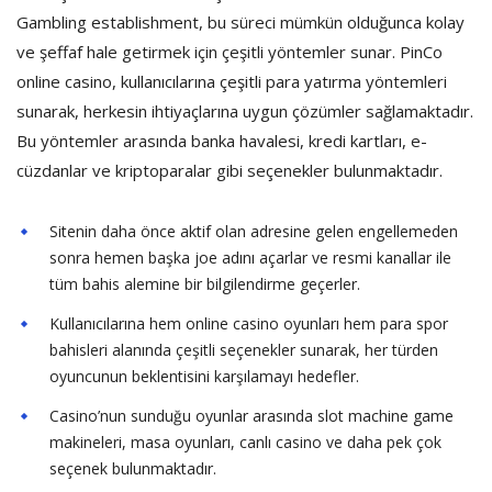
Gambling establishment, bu süreci mümkün olduğunca kolay
ve şeffaf hale getirmek için çeşitli yöntemler sunar. PinCo
online casino, kullanıcılarına çeşitli para yatırma yöntemleri
sunarak, herkesin ihtiyaçlarına uygun çözümler sağlamaktadır.
Bu yöntemler arasında banka havalesi, kredi kartları, e-
cüzdanlar ve kriptoparalar gibi seçenekler bulunmaktadır.
Sitenin daha önce aktif olan adresine gelen engellemeden
sonra hemen başka joe adını açarlar ve resmi kanallar ile
tüm bahis alemine bir bilgilendirme geçerler.
Kullanıcılarına hem online casino oyunları hem para spor
bahisleri alanında çeşitli seçenekler sunarak, her türden
oyuncunun beklentisini karşılamayı hedefler.
Casino’nun sunduğu oyunlar arasında slot machine game
makineleri, masa oyunları, canlı casino ve daha pek çok
seçenek bulunmaktadır.