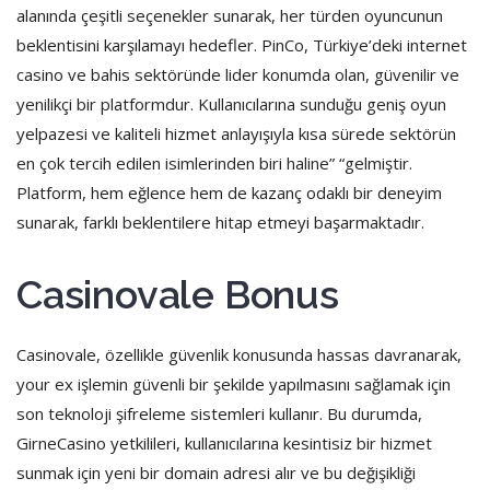
alanında çeşitli seçenekler sunarak, her türden oyuncunun
beklentisini karşılamayı hedefler. PinCo, Türkiye’deki internet
casino ve bahis sektöründe lider konumda olan, güvenilir ve
yenilikçi bir platformdur. Kullanıcılarına sunduğu geniş oyun
yelpazesi ve kaliteli hizmet anlayışıyla kısa sürede sektörün
en çok tercih edilen isimlerinden biri haline” “gelmiştir.
Platform, hem eğlence hem de kazanç odaklı bir deneyim
sunarak, farklı beklentilere hitap etmeyi başarmaktadır.
Casinovale Bonus
Casinovale, özellikle güvenlik konusunda hassas davranarak,
your ex işlemin güvenli bir şekilde yapılmasını sağlamak için
son teknoloji şifreleme sistemleri kullanır. Bu durumda,
GirneCasino yetkilileri, kullanıcılarına kesintisiz bir hizmet
sunmak için yeni bir domain adresi alır ve bu değişikliği