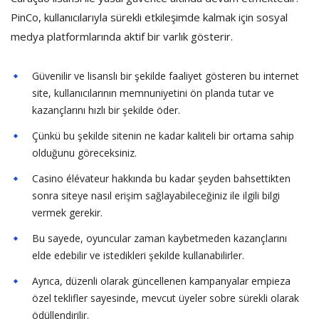
PinCo, kullanıcılarıyla sürekli etkileşimde kalmak için sosyal
medya platformlarında aktif bir varlık gösterir.
Güvenilir ve lisanslı bir şekilde faaliyet gösteren bu internet
site, kullanıcılarının memnuniyetini ön planda tutar ve
kazançlarını hızlı bir şekilde öder.
Çünkü bu şekilde sitenin ne kadar kaliteli bir ortama sahip
olduğunu göreceksiniz.
Casino élévateur hakkında bu kadar şeyden bahsettikten
sonra siteye nasıl erişim sağlayabileceğiniz ile ilgili bilgi
vermek gerekir.
Bu sayede, oyuncular zaman kaybetmeden kazançlarını
elde edebilir ve istedikleri şekilde kullanabilirler.
Ayrıca, düzenli olarak güncellenen kampanyalar empieza
özel teklifler sayesinde, mevcut üyeler sobre sürekli olarak
ödüllendirilir.