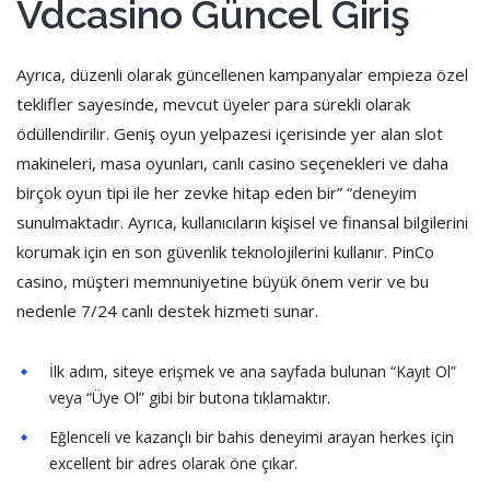
Vdcasino Güncel Giriş
Ayrıca, düzenli olarak güncellenen kampanyalar empieza özel
teklifler sayesinde, mevcut üyeler para sürekli olarak
ödüllendirilir. Geniş oyun yelpazesi içerisinde yer alan slot
makineleri, masa oyunları, canlı casino seçenekleri ve daha
birçok oyun tipi ile her zevke hitap eden bir” “deneyim
sunulmaktadır. Ayrıca, kullanıcıların kişisel ve finansal bilgilerini
korumak için en son güvenlik teknolojilerini kullanır. PinCo
casino, müşteri memnuniyetine büyük önem verir ve bu
nedenle 7/24 canlı destek hizmeti sunar.
İlk adım, siteye erişmek ve ana sayfada bulunan “Kayıt Ol”
veya “Üye Ol” gibi bir butona tıklamaktır.
Eğlenceli ve kazançlı bir bahis deneyimi arayan herkes için
excellent bir adres olarak öne çıkar.