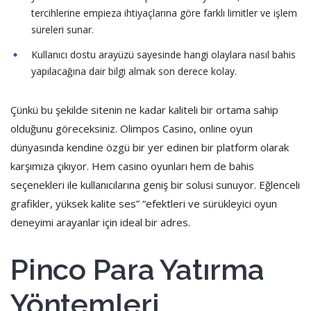
tercihlerine empieza ihtiyaçlarına göre farklı limitler ve işlem
süreleri sunar.
Kullanıcı dostu arayüzü sayesinde hangi olaylara nasıl bahis
yapılacağına dair bilgi almak son derece kolay.
Çünkü bu şekilde sitenin ne kadar kaliteli bir ortama sahip
olduğunu göreceksiniz. Olimpos Casino, online oyun
dünyasında kendine özgü bir yer edinen bir platform olarak
karşımıza çıkıyor. Hem casino oyunları hem de bahis
seçenekleri ile kullanıcılarına geniş bir solusi sunuyor. Eğlenceli
grafikler, yüksek kalite ses” “efektleri ve sürükleyici oyun
deneyimi arayanlar için ideal bir adres.
Pinco Para Yatırma
Yöntemleri