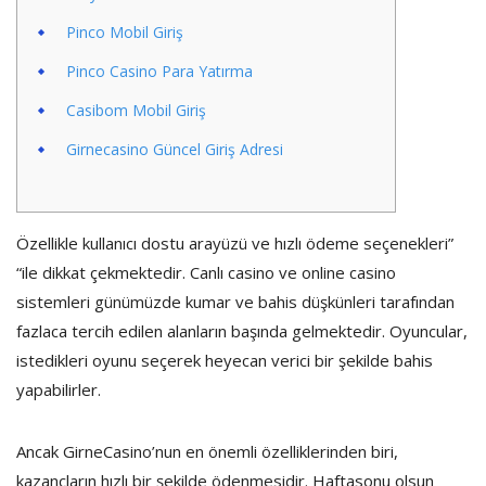
Pinco Mobil Giriş
Pinco Casino Para Yatırma
Casibom Mobil Giriş
Girnecasino Güncel Giriş Adresi
Özellikle kullanıcı dostu arayüzü ve hızlı ödeme seçenekleri”
“ile dikkat çekmektedir. Canlı casino ve online casino
sistemleri günümüzde kumar ve bahis düşkünleri tarafından
fazlaca tercih edilen alanların başında gelmektedir. Oyuncular,
istedikleri oyunu seçerek heyecan verici bir şekilde bahis
yapabilirler.
Ancak GirneCasino’nun en önemli özelliklerinden biri,
kazançların hızlı bir şekilde ödenmesidir. Haftasonu olsun