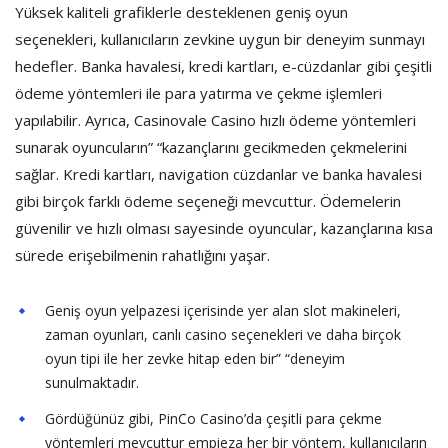
Yüksek kaliteli grafiklerle desteklenen geniş oyun
seçenekleri, kullanıcıların zevkine uygun bir deneyim sunmayı
hedefler. Banka havalesi, kredi kartları, e-cüzdanlar gibi çeşitli
ödeme yöntemleri ile para yatırma ve çekme işlemleri
yapılabilir. Ayrıca, Casinovale Casino hızlı ödeme yöntemleri
sunarak oyuncuların” “kazançlarını gecikmeden çekmelerini
sağlar. Kredi kartları, navigation cüzdanlar ve banka havalesi
gibi birçok farklı ödeme seçeneği mevcuttur. Ödemelerin
güvenilir ve hızlı olması sayesinde oyuncular, kazançlarına kısa
sürede erişebilmenin rahatlığını yaşar.
Geniş oyun yelpazesi içerisinde yer alan slot makineleri,
zaman oyunları, canlı casino seçenekleri ve daha birçok
oyun tipi ile her zevke hitap eden bir” “deneyim
sunulmaktadır.
Gördüğünüz gibi, PinCo Casino’da çeşitli para çekme
yöntemleri mevcuttur empieza her bir yöntem, kullanıcıların