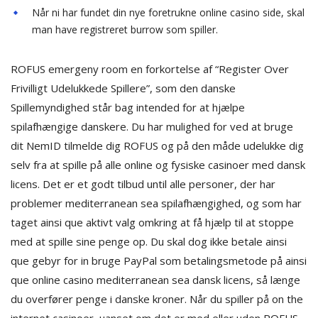
Når ni har fundet din nye foretrukne online casino side, skal
man have registreret burrow som spiller.
ROFUS emergeny room en forkortelse af “Register Over
Frivilligt Udelukkede Spillere”, som den danske
Spillemyndighed står bag intended for at hjælpe
spilafhængige danskere. Du har mulighed for ved at bruge
dit NemID tilmelde dig ROFUS og på den måde udelukke dig
selv fra at spille på alle online og fysiske casinoer med dansk
licens. Det er et godt tilbud until alle personer, der har
problemer mediterranean sea spilafhængighed, og som har
taget ainsi que aktivt valg omkring at få hjælp til at stoppe
med at spille sine penge op. Du skal dog ikke betale ainsi
que gebyr for in bruge PayPal som betalingsmetode på ainsi
que online casino mediterranean sea dansk licens, så længe
du overfører penge i danske kroner. Når du spiller på on the