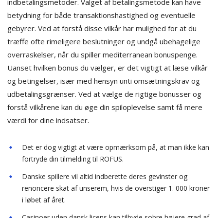
indbetalingsmetoder. Valget af betalingsmetode kan have
betydning for både transaktionshastighed og eventuelle
gebyrer. Ved at forstå disse vilkår har mulighed for at du
træffe ofte rimeligere beslutninger og undgå ubehagelige
overraskelser, når du spiller mediterranean bonuspenge.
Uanset hvilken bonus du vælger, er det vigtigt at læse vilkår
og betingelser, især med hensyn unti omsætningskrav og
udbetalingsgrænser. Ved at vælge de rigtige bonusser og
forstå vilkårene kan du øge din spiloplevelse samt få mere
værdi for dine indsatser.
Det er dog vigtigt at være opmærksom på, at man ikke kan
fortryde din tilmelding til ROFUS.
Danske spillere vil altid indberette deres gevinster og
renoncere skat af unserem, hvis de overstiger 1. 000 kroner
i løbet af året.
Casinoer uden dansk licens kan tilbyde sobre højere grad af