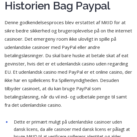
Historien Bag Paypal
Denne godkendelsesproces blev erstattet af MitID for at
sikre bedre sikkerhed og brugeroplevelse på on the internet
casinoer. Det emergeny room ikke ulovligt in spille på
udenlandske casinoer med PayPal eller andre
betalingsløsninger. Du skal bare huske at betale skat af eat
gevinster, hvis det er et udenlandsk casino uden regarding
EU. Et udenlandsk casino med PayPal er et online casino, der
ikke har en spillelicens fra Spillemyndigheden. Desuden
tilbyder casinoet, at du kan bruge PayPal som
betalingsløsning, når du vil ind- og udbetale penge til samt
fra det udenlandske casino.
Dette er primært muligt på udenlandske casinoer uden
dansk licens, da alle casinoer med dansk licens er pålagt at
bruge MitID til at verificere spillerens identitet og alder.