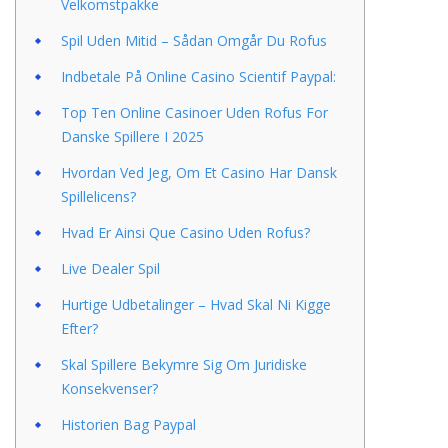
Velkomstpakke
Spil Uden Mitid – Sådan Omgår Du Rofus
Indbetale På Online Casino Scientif Paypal:
Top Ten Online Casinoer Uden Rofus For
Danske Spillere I 2025
Hvordan Ved Jeg, Om Et Casino Har Dansk
Spillelicens?
Hvad Er Ainsi Que Casino Uden Rofus?
Live Dealer Spil
Hurtige Udbetalinger – Hvad Skal Ni Kigge
Efter?
Skal Spillere Bekymre Sig Om Juridiske
Konsekvenser?
Historien Bag Paypal