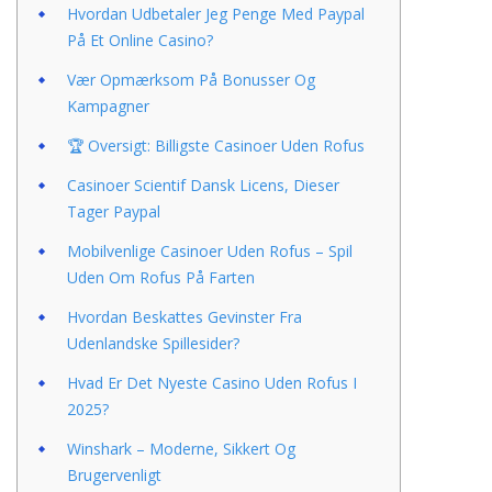
Hvordan Udbetaler Jeg Penge Med Paypal
På Et Online Casino?
Vær Opmærksom På Bonusser Og
Kampagner
🏆 Oversigt: Billigste Casinoer Uden Rofus
Casinoer Scientif Dansk Licens, Dieser
Tager Paypal
Mobilvenlige Casinoer Uden Rofus – Spil
Uden Om Rofus På Farten
Hvordan Beskattes Gevinster Fra
Udenlandske Spillesider?
Hvad Er Det Nyeste Casino Uden Rofus I
2025?
Winshark – Moderne, Sikkert Og
Brugervenligt