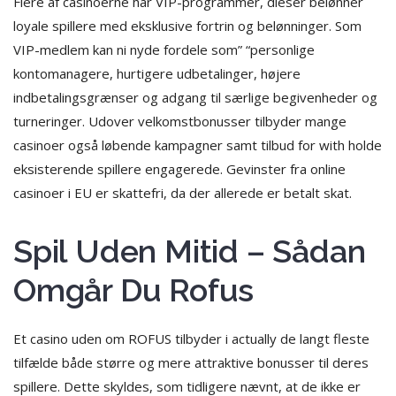
Flere af casinoerne har VIP-programmer, dieser belønner
loyale spillere med eksklusive fortrin og belønninger. Som
VIP-medlem kan ni nyde fordele som” “personlige
kontomanagere, hurtigere udbetalinger, højere
indbetalingsgrænser og adgang til særlige begivenheder og
turneringer. Udover velkomstbonusser tilbyder mange
casinoer også løbende kampagner samt tilbud for with holde
eksisterende spillere engagerede. Gevinster fra online
casinoer i EU er skattefri, da der allerede er betalt skat.
Spil Uden Mitid – Sådan
Omgår Du Rofus
Et casino uden om ROFUS tilbyder i actually de langt fleste
tilfælde både større og mere attraktive bonusser til deres
spillere. Dette skyldes, som tidligere nævnt, at de ikke er