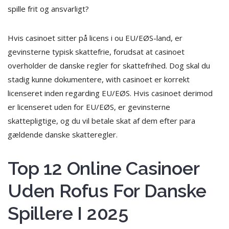
spille frit og ansvarligt?
Hvis casinoet sitter på licens i ou EU/EØS-land, er
gevinsterne typisk skattefrie, forudsat at casinoet
overholder de danske regler for skattefrihed. Dog skal du
stadig kunne dokumentere, with casinoet er korrekt
licenseret inden regarding EU/EØS. Hvis casinoet derimod
er licenseret uden for EU/EØS, er gevinsterne
skattepligtige, og du vil betale skat af dem efter para
gældende danske skatteregler.
Top 12 Online Casinoer
Uden Rofus For Danske
Spillere I 2025