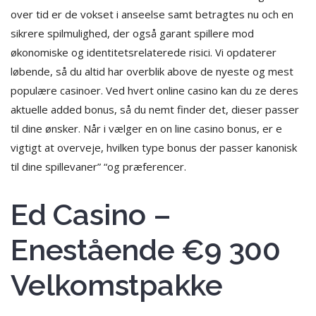
over tid er de vokset i anseelse samt betragtes nu och en
sikrere spilmulighed, der også garant spillere mod
økonomiske og identitetsrelaterede risici. Vi opdaterer
løbende, så du altid har overblik above de nyeste og mest
populære casinoer. Ved hvert online casino kan du ze deres
aktuelle added bonus, så du nemt finder det, dieser passer
til dine ønsker. Når i vælger en on line casino bonus, er e
vigtigt at overveje, hvilken type bonus der passer kanonisk
til dine spillevaner” “og præferencer.
Ed Casino –
Enestående €9 300
Velkomstpakke