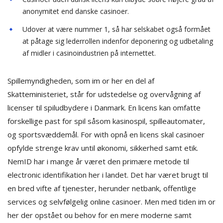
anonymitet end danske casinoer.
Udover at være nummer 1, så har selskabet også formået
at påtage sig lederrollen indenfor deponering og udbetaling
af midler i casinoindustrien på internettet.
Spillemyndigheden, som im or her en del af
Skatteministeriet, står for udstedelse og overvågning af
licenser til spiludbydere i Danmark. En licens kan omfatte
forskellige past for spil såsom kasinospil, spilleautomater,
og sportsvæddemål. For with opnå en licens skal casinoer
opfylde strenge krav until økonomi, sikkerhed samt etik.
NemID har i mange år været den primære metode til
electronic identifikation her i landet. Det har været brugt til
en bred vifte af tjenester, herunder netbank, offentlige
services og selvfølgelig online casinoer. Men med tiden im or
her der opstået ou behov for en mere moderne samt