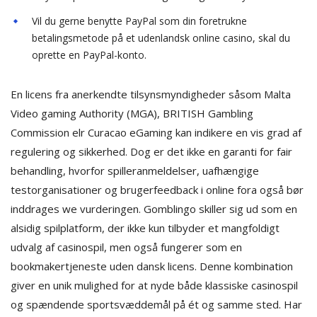
Vil du gerne benytte PayPal som din foretrukne
betalingsmetode på et udenlandsk online casino, skal du
oprette en PayPal-konto.
En licens fra anerkendte tilsynsmyndigheder såsom Malta
Video gaming Authority (MGA), BRITISH Gambling
Commission elr Curacao eGaming kan indikere en vis grad af
regulering og sikkerhed. Dog er det ikke en garanti for fair
behandling, hvorfor spilleranmeldelser, uafhængige
testorganisationer og brugerfeedback i online fora også bør
inddrages we vurderingen. Gomblingo skiller sig ud som en
alsidig spilplatform, der ikke kun tilbyder et mangfoldigt
udvalg af casinospil, men også fungerer som en
bookmakertjeneste uden dansk licens. Denne kombination
giver en unik mulighed for at nyde både klassiske casinospil
og spændende sportsvæddemål på ét og samme sted. Har