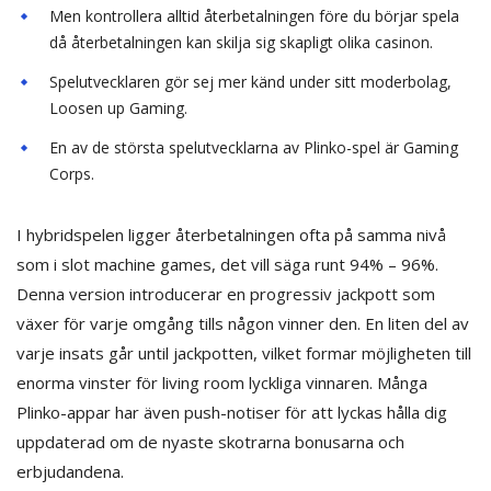
Men kontrollera alltid återbetalningen före du börjar spela
då återbetalningen kan skilja sig skapligt olika casinon.
Spelutvecklaren gör sej mer känd under sitt moderbolag,
Loosen up Gaming.
En av de största spelutvecklarna av Plinko-spel är Gaming
Corps.
I hybridspelen ligger återbetalningen ofta på samma nivå
som i slot machine games, det vill säga runt 94% – 96%.
Denna version introducerar en progressiv jackpott som
växer för varje omgång tills någon vinner den. En liten del av
varje insats går until jackpotten, vilket formar möjligheten till
enorma vinster för living room lyckliga vinnaren. Många
Plinko-appar har även push-notiser för att lyckas hålla dig
uppdaterad om de nyaste skotrarna bonusarna och
erbjudandena.