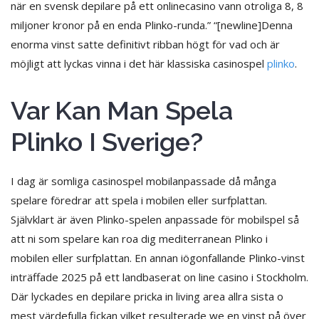
när en svensk depilare på ett onlinecasino vann otroliga 8, 8
miljoner kronor på en enda Plinko-runda.” “[newline]Denna
enorma vinst satte definitivt ribban högt för vad och är
möjligt att lyckas vinna i det här klassiska casinospel
plinko
.
Var Kan Man Spela
Plinko I Sverige?
I dag är somliga casinospel mobilanpassade då många
spelare föredrar att spela i mobilen eller surfplattan.
Självklart är även Plinko-spelen anpassade för mobilspel så
att ni som spelare kan roa dig mediterranean Plinko i
mobilen eller surfplattan. En annan iögonfallande Plinko-vinst
inträffade 2025 på ett landbaserat on line casino i Stockholm.
Där lyckades en depilare pricka in living area allra sista o
mest värdefulla fickan vilket resulterade we en vinst på över