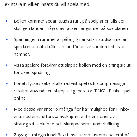
ex ställa in vilken insats du vill spela med.
Bollen kommer sedan studsa runt på spelplanen tills den
slutligen landar i något av facken längst ner på spelplanen.
Spänningen i rummet är påtaglig när kulan studsar mellan
sprickorna o alla håller andan för att ze var den until slut
hamnar.
Vissa spelare föredrar att släppa bollen med en aning sidlut
för ökad spridning.
För att lyckas säkerställa rättvist spel och slumpmässiga
resultat används en slumptalsgenerator (RNG) i Plinko-spel
online.
Med dessa varianter o många fler har mulighed for Plinko-
entusiasterna utforska nyskapande dimensioner av
strategiskt tänkande och slumpbaserad underhållning.
Zigzag-strategin innebär att insatserna justeras baserat på