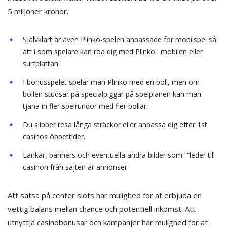
5 miljoner kronor.
Självklart är även Plinko-spelen anpassade för mobilspel så
att i som spelare kan roa dig med Plinko i mobilen eller
surfplattan.
I bonusspelet spelar man Plinko med en boll, men om
bollen studsar på specialpiggar på spelplanen kan man
tjäna in fler spelrundor med fler bollar.
Du slipper resa långa sträckor eller anpassa dig efter 1st
casinos öppettider.
Länkar, banners och eventuella andra bilder som” “leder till
casinon från sajten är annonser.
Att satsa på center slots har mulighed for at erbjuda en
vettig balans mellan chance och potentiell inkomst. Att
utnyttja casinobonusar och kampanjer har mulighed for at