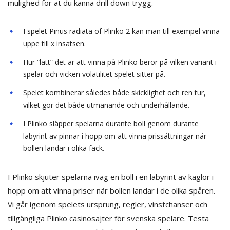
mulighed for at du känna drill down trygg.
I spelet Pinus radiata of Plinko 2 kan man till exempel vinna
uppe till x insatsen.
Hur “lätt” det är att vinna på Plinko beror på vilken variant i
spelar och vicken volatilitet spelet sitter på.
Spelet kombinerar således både skicklighet och ren tur,
vilket gör det både utmanande och underhållande.
I Plinko släpper spelarna durante boll genom durante
labyrint av pinnar i hopp om att vinna prissättningar när
bollen landar i olika fack.
I Plinko skjuter spelarna iväg en boll i en labyrint av käglor i
hopp om att vinna priser när bollen landar i de olika spåren.
Vi går igenom spelets ursprung, regler, vinstchanser och
tillgängliga Plinko casinosajter för svenska spelare. Testa