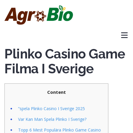
Plinko Casino Game
Filma I Sverige
Content
“spela Plinko Casino I Sverige 2025
Var Kan Man Spela Plinko I Sverige?
Topp 6 Mest Populära Plinko Game Casino