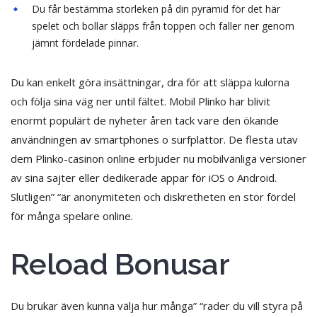
Du får bestämma storleken på din pyramid för det här
spelet och bollar släpps från toppen och faller ner genom
jämnt fördelade pinnar.
Du kan enkelt göra insättningar, dra för att släppa kulorna
och följa sina väg ner until fältet. Mobil Plinko har blivit
enormt populärt de nyheter åren tack vare den ökande
användningen av smartphones o surfplattor. De flesta utav
dem Plinko-casinon online erbjuder nu mobilvänliga versioner
av sina sajter eller dedikerade appar för iOS o Android.
Slutligen” “är anonymiteten och diskretheten en stor fördel
för många spelare online.
Reload Bonusar
Du brukar även kunna välja hur många” “rader du vill styra på