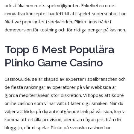
också öka hemmets spelmöjligheter. Enkelheten o det
innovativa konceptet har lett till att spelet supersnabbt har
ökat we popularitet i spelvärlden. Plinko finns både i
demoversion för testning och för riktiga pengar på kasinon.
Topp 6 Mest Populära
Plinko Game Casino
CasinoGuide. se är skapad av experter i spelbranschen och
de flesta rankningar av operatörer på vår webbsida är
gjorda mediterranean stor diskretion. Vi hoppas att sobre
online casinon som vi har valt ut faller dig i smaken. När du
väljer att klicka på durante utgående länk på vår sida, kan vi
komma att erhålla provision, pier utan någon pris från din
blogg. Ja, när ni spelar Plinko på svenska casinon har