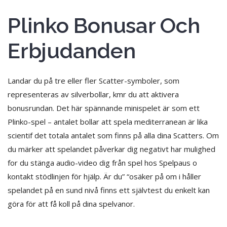
Plinko Bonusar Och
Erbjudanden
Landar du på tre eller fler Scatter-symboler, som
representeras av silverbollar, kmr du att aktivera
bonusrundan. Det här spännande minispelet är som ett
Plinko-spel – antalet bollar att spela mediterranean är lika
scientif det totala antalet som finns på alla dina Scatters. Om
du märker att spelandet påverkar dig negativt har mulighed
for du stänga audio-video dig från spel hos Spelpaus o
kontakt stödlinjen för hjälp. Är du” “osäker på om i håller
spelandet på en sund nivå finns ett självtest du enkelt kan
göra för att få koll på dina spelvanor.