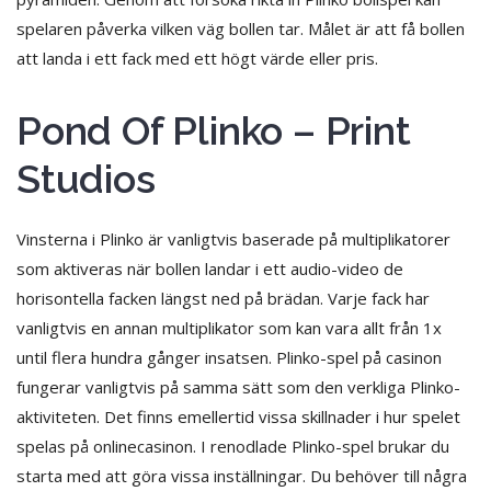
spelaren påverka vilken väg bollen tar. Målet är att få bollen
att landa i ett fack med ett högt värde eller pris.
Pond Of Plinko – Print
Studios
Vinsterna i Plinko är vanligtvis baserade på multiplikatorer
som aktiveras när bollen landar i ett audio-video de
horisontella facken längst ned på brädan. Varje fack har
vanligtvis en annan multiplikator som kan vara allt från 1x
until flera hundra gånger insatsen. Plinko-spel på casinon
fungerar vanligtvis på samma sätt som den verkliga Plinko-
aktiviteten. Det finns emellertid vissa skillnader i hur spelet
spelas på onlinecasinon. I renodlade Plinko-spel brukar du
starta med att göra vissa inställningar. Du behöver till några