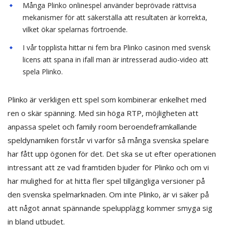
Många Plinko onlinespel använder beprövade rättvisa
mekanismer för att säkerställa att resultaten är korrekta,
vilket ökar spelarnas förtroende.
I vår topplista hittar ni fem bra Plinko casinon med svensk
licens att spana in ifall man är intresserad audio-video att
spela Plinko.
Plinko är verkligen ett spel som kombinerar enkelhet med
ren o skär spänning. Med sin höga RTP, möjligheten att
anpassa spelet och family room beroendeframkallande
speldynamiken förstår vi varför så många svenska spelare
har fått upp ögonen för det. Det ska se ut efter operationen
intressant att ze vad framtiden bjuder för Plinko och om vi
har mulighed for at hitta fler spel tillgängliga versioner på
den svenska spelmarknaden. Om inte Plinko, är vi säker på
att något annat spännande spelupplägg kommer smyga sig
in bland utbudet.