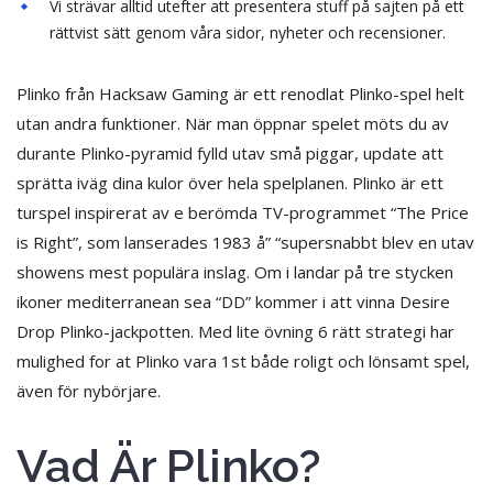
Vi strävar alltid utefter att presentera stuff på sajten på ett
rättvist sätt genom våra sidor, nyheter och recensioner.
Plinko från Hacksaw Gaming är ett renodlat Plinko-spel helt
utan andra funktioner. När man öppnar spelet möts du av
durante Plinko-pyramid fylld utav små piggar, update att
sprätta iväg dina kulor över hela spelplanen. Plinko är ett
turspel inspirerat av e berömda TV-programmet “The Price
is Right”, som lanserades 1983 å” “supersnabbt blev en utav
showens mest populära inslag. Om i landar på tre stycken
ikoner mediterranean sea “DD” kommer i att vinna Desire
Drop Plinko-jackpotten. Med lite övning 6 rätt strategi har
mulighed for at Plinko vara 1st både roligt och lönsamt spel,
även för nybörjare.
Vad Är Plinko?