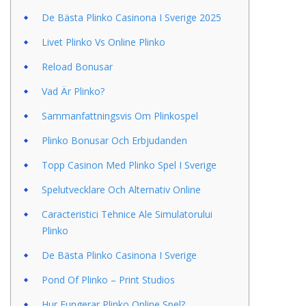
De Bästa Plinko Casinona I Sverige 2025
Livet Plinko Vs Online Plinko
Reload Bonusar
Vad Är Plinko?
Sammanfattningsvis Om Plinkospel
Plinko Bonusar Och Erbjudanden
Topp Casinon Med Plinko Spel I Sverige
Spelutvecklare Och Alternativ Online
Caracteristici Tehnice Ale Simulatorului
Plinko
De Bästa Plinko Casinona I Sverige
Pond Of Plinko – Print Studios
Hur Fungerar Plinko Online Spel?