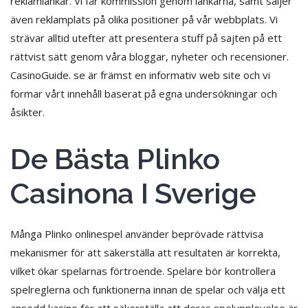
reklamlänkar. Vi får kommission genom länkarna, samt säljer
även reklamplats på olika positioner på vår webbplats. Vi
strävar alltid utefter att presentera stuff på sajten på ett
rättvist sätt genom våra bloggar, nyheter och recensioner.
CasinoGuide. se är främst en informativ web site och vi
formar vårt innehåll baserat på egna undersökningar och
åsikter.
De Bästa Plinko
Casinona I Sverige
Många Plinko onlinespel använder beprövade rättvisa
mekanismer för att säkerställa att resultaten är korrekta,
vilket ökar spelarnas förtroende. Spelare bör kontrollera
spelreglerna och funktionerna innan de spelar och välja ett
ansedd kasino för att säkerställa att deras spelupplevelse är