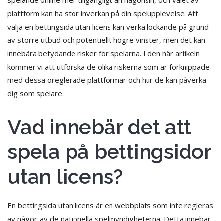
plattform kan ha stor inverkan på din spelupplevelse. Att
välja en bettingsida utan licens kan verka lockande på grund
av större utbud och potentiellt högre vinster, men det kan
innebära betydande risker för spelarna. I den här artikeln
kommer vi att utforska de olika riskerna som är förknippade
med dessa oreglerade plattformar och hur de kan påverka
dig som spelare.
Vad innebär det att
spela på bettingsidor
utan licens?
En bettingsida utan licens är en webbplats som inte regleras
av någon av de nationella spelmyndigheterna. Detta innebär