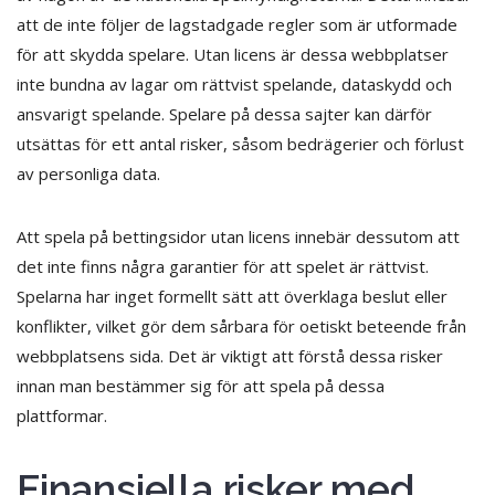
att de inte följer de lagstadgade regler som är utformade
för att skydda spelare. Utan licens är dessa webbplatser
inte bundna av lagar om rättvist spelande, dataskydd och
ansvarigt spelande. Spelare på dessa sajter kan därför
utsättas för ett antal risker, såsom bedrägerier och förlust
av personliga data.
Att spela på bettingsidor utan licens innebär dessutom att
det inte finns några garantier för att spelet är rättvist.
Spelarna har inget formellt sätt att överklaga beslut eller
konflikter, vilket gör dem sårbara för oetiskt beteende från
webbplatsens sida. Det är viktigt att förstå dessa risker
innan man bestämmer sig för att spela på dessa
plattformar.
Finansiella risker med