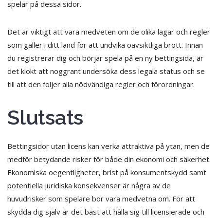
spelar på dessa sidor.
Det är viktigt att vara medveten om de olika lagar och regler
som gäller i ditt land för att undvika oavsiktliga brott. Innan
du registrerar dig och börjar spela på en ny bettingsida, är
det klokt att noggrant undersöka dess legala status och se
till att den följer alla nödvändiga regler och förordningar.
Slutsats
Bettingsidor utan licens kan verka attraktiva på ytan, men de
medför betydande risker för både din ekonomi och säkerhet.
Ekonomiska oegentligheter, brist på konsumentskydd samt
potentiella juridiska konsekvenser är några av de
huvudrisker som spelare bör vara medvetna om. För att
skydda dig själv är det bäst att hålla sig till licensierade och