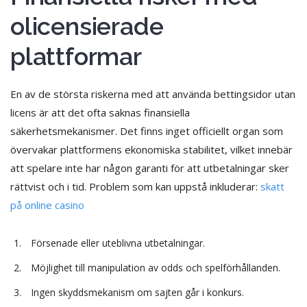
olicensierade
plattformar
En av de största riskerna med att använda bettingsidor utan
licens är att det ofta saknas finansiella
säkerhetsmekanismer. Det finns inget officiellt organ som
övervakar plattformens ekonomiska stabilitet, vilket innebär
att spelare inte har någon garanti för att utbetalningar sker
rättvist och i tid. Problem som kan uppstå inkluderar:
skatt
på online casino
Försenade eller uteblivna utbetalningar.
Möjlighet till manipulation av odds och spelförhållanden.
Ingen skyddsmekanism om sajten går i konkurs.