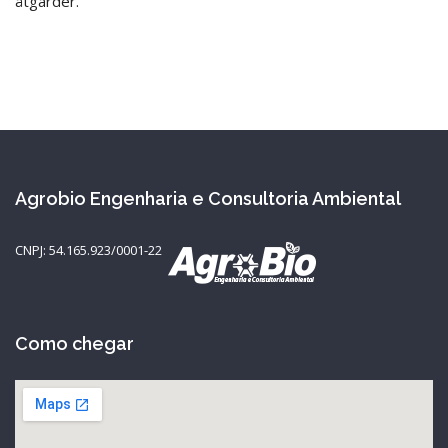
åtgärder.
Agrobio Engenharia e Consultoria Ambiental
CNPJ: 54.165.923/0001-22
Como chegar