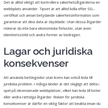
Det är alltid viktigt att kontrollera säkerhetsåtgärderna en
webbplats använder. Tipset är att alltid kolla efter SSL-
certifikat och annan betydande säkerhetsinformation som
garanterar att dina data är skyddade. Utan dessa åtgärder
riskerar du inte bara ekonomiska förluster, utan även
identitetsstöld och andra former av bedrägeri.
Lagar och juridiska
konsekvenser
Att använda bettingsidor utan licens kan också leda till
juridiska problem. I många länder är det olagligt att delta i
spel på olicensierade webbplatser, vilket kan leda till böter
eller andra rättsliga åtgärder. Risken för juridiska
konsekvenser är därför en viktig faktor att beakta innan du