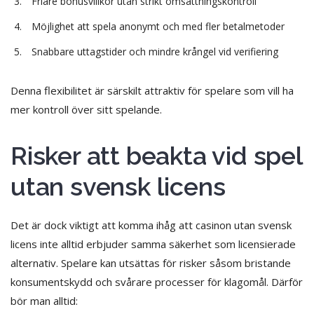
Friare bonusvillkor utan strikt omsättningskontroll
Möjlighet att spela anonymt och med fler betalmetoder
Snabbare uttagstider och mindre krångel vid verifiering
Denna flexibilitet är särskilt attraktiv för spelare som vill ha
mer kontroll över sitt spelande.
Risker att beakta vid spel
utan svensk licens
Det är dock viktigt att komma ihåg att casinon utan svensk
licens inte alltid erbjuder samma säkerhet som licensierade
alternativ. Spelare kan utsättas för risker såsom bristande
konsumentskydd och svårare processer för klagomål. Därför
bör man alltid: