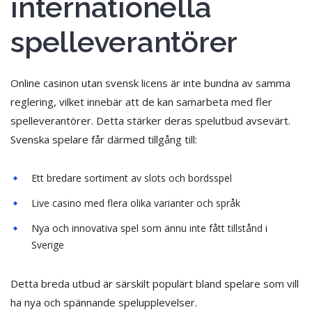
internationella
spelleverantörer
Online casinon utan svensk licens är inte bundna av samma
reglering, vilket innebär att de kan samarbeta med fler
spelleverantörer. Detta stärker deras spelutbud avsevärt.
Svenska spelare får därmed tillgång till:
Ett bredare sortiment av slots och bordsspel
Live casino med flera olika varianter och språk
Nya och innovativa spel som ännu inte fått tillstånd i
Sverige
Detta breda utbud är särskilt populärt bland spelare som vill
ha nya och spännande spelupplevelser.