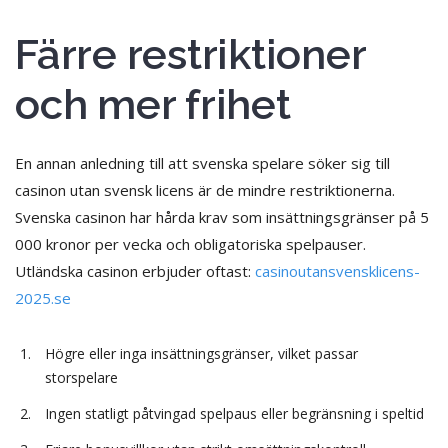
Färre restriktioner
och mer frihet
En annan anledning till att svenska spelare söker sig till
casinon utan svensk licens är de mindre restriktionerna.
Svenska casinon har hårda krav som insättningsgränser på 5
000 kronor per vecka och obligatoriska spelpauser.
Utländska casinon erbjuder oftast:
casinoutansvensklicens-
2025.se
Högre eller inga insättningsgränser, vilket passar
storspelare
Ingen statligt påtvingad spelpaus eller begränsning i speltid