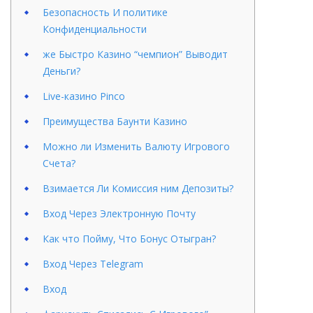
Безопасность И политике
Конфиденциальности
же Быстро Казино “чемпион” Выводит
Деньги?
Live-казино Pinco
Преимущества Баунти Казино
Можно ли Изменить Валюту Игрового
Счета?
Взимается Ли Комиссия ним Депозиты?
Вход Через Электронную Почту
Как что Пойму, Что Бонус Отыгран?
Вход Через Telegram
Вход