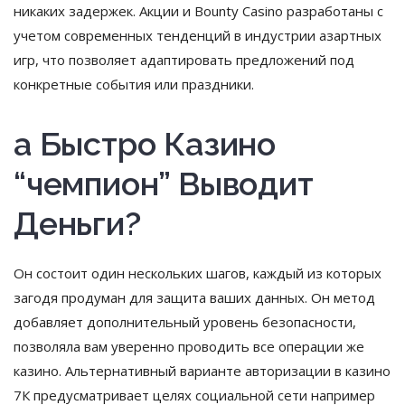
никаких задержек. Акции и Bounty Casino разработаны с
учетом современных тенденций в индустрии азартных
игр, что позволяет адаптировать предложений под
конкретные события или праздники.
а Быстро Казино
“чемпион” Выводит
Деньги?
Он состоит один нескольких шагов, каждый из которых
загодя продуман для защита ваших данных. Он метод
добавляет дополнительный уровень безопасности,
позволяла вам уверенно проводить все операции же
казино. Альтернативный варианте авторизации в казино
7К предусматривает целях социальной сети например