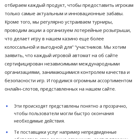
отбираем каждый продукт, чтобы предоставить игрокам
только самые актуальным и инновационные забавы.
Кроме того, мы регулярно устраиваем турниры,
проводим акции а организуем лотерейные розыгрыши,
что делает игру в нашем казино еще более
колоссальной и выгодной для” “участников. Мы хотим
заявить, что каждый игровой автомат на об сайте
сертифицирован независимыми международными
организациями, занимающимися контролем качества и
безопасности игр. И гордимся огромным ассортиментом
онлайн-слотов, представленных на нашем сайте.
Эти происходят представлены понятно а прозрачно,
чтобы пользователи могли быстро окончания
необходимые действия.
Те поставщики услуг например непредвиденные