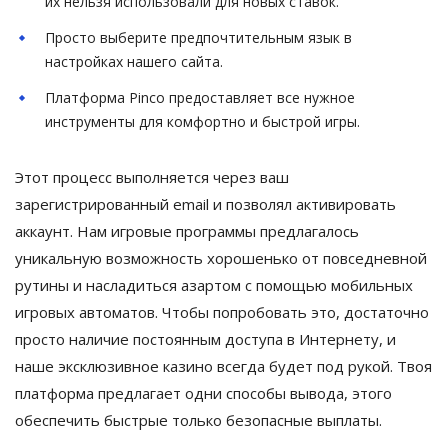
их нельзя использовали для новых ставок.
Просто выберите предпочтительным язык в
настройках нашего сайта.
Платформа Pinco предоставляет все нужное
инструменты для комфортно и быстрой игры.
Этот процесс выполняется через ваш
зарегистрированный email и позволял активировать
аккаунт. Нам игровые программы предлагалось
уникальную возможность хорошенько от повседневной
рутины и насладиться азартом с помощью мобильных
игровых автоматов. Чтобы попробовать это, достаточно
просто наличие постоянным доступа в Интернету, и
наше эксклюзивное казино всегда будет под рукой. Твоя
платформа предлагает одни способы вывода, этого
обеспечить быстрые только безопасные выплаты.