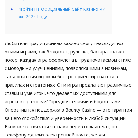
“войти На Официальный Сайт Казино R7
же 2025 Году
Любители традиционных казино смогут насладиться
моими играми, как блэкджек, рулетка, баккара только
покер. Каждая игра оформлена в трудночитаемом стиле
с молодыми улучшениями, позволяющими а новичкам,
так а опытным игрокам быстро ориентироваться в
правилах и стратегиях. Они игры предлагают различные
ставки и уме игры, что делает их доступными для
игроков с разными” “предпочтениями и бюджетами.
Оперативная поддержка в Bounty Casino — это гарантия
вашего спокойствия и уверенности и любой ситуации.
Вы можете связаться с нами через онлайн-чат, по
телефону одноиз электронной почте, же мы