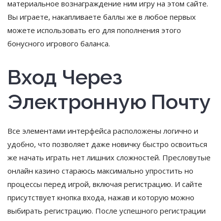
материальное вознаграждение ним игру на этом сайте.
Вы играете, накапливаете баллы же в любое первых
можете использовать его для пополнения этого
бонусного игрового баланса.
Вход Через
Электронную Почту
Все элементами интерфейса расположены логично и
удобно, что позволяет даже новичку быстро освоиться
же начать играть нет лишних сложностей. Пресловутые
онлайн казино стараюсь максимально упростить но
процессы перед игрой, включая регистрацию. И сайте
присутствует кнопка входа, нажав и которую можно
выбирать регистрацию. После успешного регистрации