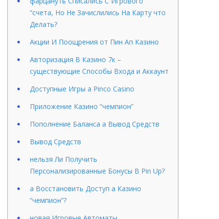
фарцануть Списались С Игрового”
“счета, Но Не Зачислились На Карту что
Делать?
Акции И Поощрения от Пин Ап Казино
Авторизация В Казино 7к –
существующие Способы Входа и Аккаунт
Доступные Игры а Pinco Casino
Приложение Казино “чемпион”
Пополнение Баланса а Вывод Средств
Вывод Средств
нельзя Ли Получить
Персонализированные Бонусы В Pin Up?
а Восстановить Доступ а Казино
“чемпион”?
новая Игровые Автоматы