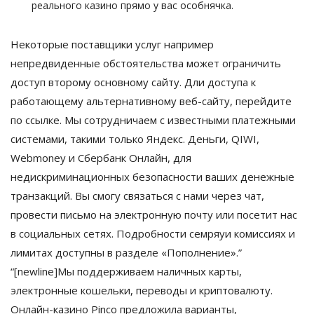
реального казино прямо у вас особнячка.
Некоторые поставщики услуг например
непредвиденные обстоятельства может ограничить
доступ второму основному сайту. Дли доступа к
работающему альтернативному веб-сайту, перейдите
по ссылке. Мы сотрудничаем с известными платежными
системами, такими только Яндекс. Деньги, QIWI,
Webmoney и Сбербанк Онлайн, для
недискриминационных безопасности ваших денежные
транзакций. Вы смогу связаться с нами через чат,
провести письмо на электронную почту или посетит нас
в социальных сетях. Подробности семряуи комиссиях и
лимитах доступны в разделе «Пополнение».”
“[newline]Мы поддерживаем наличных карты,
электронные кошельки, переводы и криптовалюту.
Онлайн-казино Pinco предложила варианты,