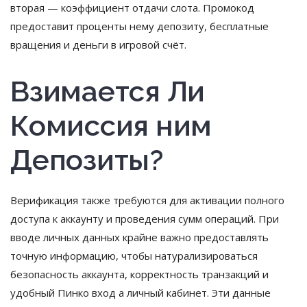
вторая — коэффициент отдачи слота. Промокод
предоставит проценты нему депозиту, бесплатные
вращения и деньги в игровой счёт.
Взимается Ли
Комиссия ним
Депозиты?
Верификация также требуются для активации полного
доступа к аккаунту и проведения сумм операций. При
вводе личных данных крайне важно предоставлять
точную информацию, чтобы натурализироваться
безопасность аккаунта, корректность транзакций и
удобный Пинко вход а личный кабинет. Эти данные