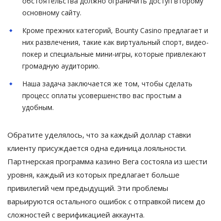
обстоятельства должно ограничить доступ второму
основному сайту.
Кроме прежних категорий, Bounty Casino предлагает и
них развлечения, такие как виртуальный спорт, видео-
покер и специальные мини-игры, которые привлекают
громадную аудиторию.
Наша задача заключается же том, чтобы сделать
процесс оплаты усовершенство вас простым а
удобным.
Обратите уделялось, что за каждый доллар ставки
клиенту присуждается одна единица лояльности.
Партнерская программа казино Вега состояла из шести
уровня, каждый из которых предлагает больше
привилегий чем предыдущий. Эти проблемы
варьируются остального ошибок с отправкой писем до
сложностей с верификацией аккаунта.