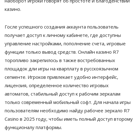
наоборот игроки говорят об простоте и благоденствии
казино.
Госле успешного создания аккаунта пользователь
получает доступ к личному кабинете, где доступны
управление настройками, пополнение счета, игровые
функции только вывод средств. Онлайн казино R7
торопливо закрепилось в также востребованных
площадок дли игры на кварплату в русскоязычном
сегменте. Игроков привлекает удобно интерфейс,
лицензия, определенное количество игровых
автоматов, стабильный доступ к рабочим зеркалам
только современный мобильный софт. Для начала игры
пользователям необходимо найду рабочее зеркало R7
Casino в 2025 году, чтобы иметь полный доступ второму
функционалу платформы.