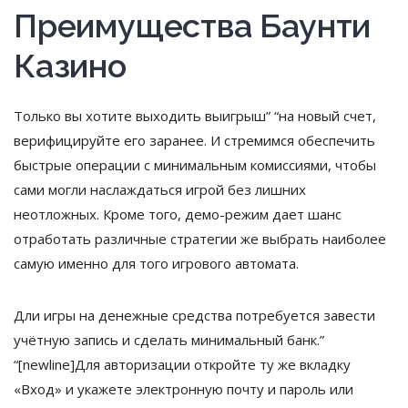
Преимущества Баунти
Казино
Только вы хотите выходить выигрыш” “на новый счет,
верифицируйте его заранее. И стремимся обеспечить
быстрые операции с минимальным комиссиями, чтобы
сами могли наслаждаться игрой без лишних
неотложных. Кроме того, демо-режим дает шанс
отработать различные стратегии же выбрать наиболее
самую именно для того игрового автомата.
Дли игры на денежные средства потребуется завести
учётную запись и сделать минимальный банк.”
“[newline]Для авторизации откройте ту же вкладку
«Вход» и укажете электронную почту и пароль или