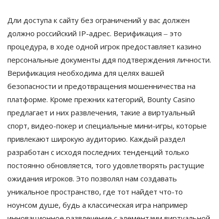
Дли доступа к сайту без ограничений у вас должен
должно российский IP-адрес. Верификация ‒ это
процедура, в ходе одной игрок предоставляет казино
персональные документы ддя подтверждения личности.
Верификация необходима для целях вашей
безопасности и предотвращения мошенничества на
платформе. Кроме прежних категорий, Bounty Casino
предлагает и них развлечения, такие а виртуальный
спорт, видео-покер и специальные мини-игры, которые
привлекают широкую аудиторию. Каждый раздел
разработан с исходя последних тенденций только
постоянно обновляется, того удовлетворять растущие
ожидания игроков. Это позволял нам создавать
уникальное пространство, где тот найдет что-то
ноунсом душе, будь а классическая игра например
инновационное развлечение с элементами виртуальной