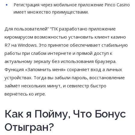
Регистрация через мобильное приложение Pinco Casino
имеет множество преимуществами.
Для пользователей” “ПК разработано приложение
киромарусом возможностью установить клиент казино
R7 на Windows. Это принятое обеспечивает стабильную
работы при слабом интернете и прямой доступ к
актуальному зеркалу без использования браузера.
Функция «Запомнить меня» сохраняет вход а личных
устройствах. Тогда вы забыли пароль, восстановление
займёт нескольких минут, и севилестр быстро
вернётесь ко игре.
Как я Пойму, Что Бонус
Отыгран?