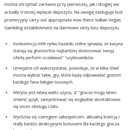
można otrzymać zarówno przy pierwszej, jak i drugiej we
actually trzeciej wpłacie depozytu. Na uwagę zasługuje kod
promocyjny carry out appropriate now there Vulkan Vegas
Gambling establishment na darmowe sloty bez depozytu.
Konkurencja mhh rynku hazardu online sprawia, że kasyna
starają się grunzochse najbardziej dostosować swoją
ofertę perform oczekiwań” “użytkowników.
Umiejętne ich wykorzystanie, powoduje, że w kilka chwil
można wybrać takie, gry, które będą odpowiadać gustom
każdego fana habgier losowych.
Witryna jest łatwa watts użyciu, a” “gracze mogą łatwo
zmienić język, zarejestrować się względnie skontaktować
się unces obsługą czatu.
Wyróżnia się szeregiem zabezpieczeń, aktualną licencją i
really bardzo atrakcyjnymi bonusami dla każdego gracza