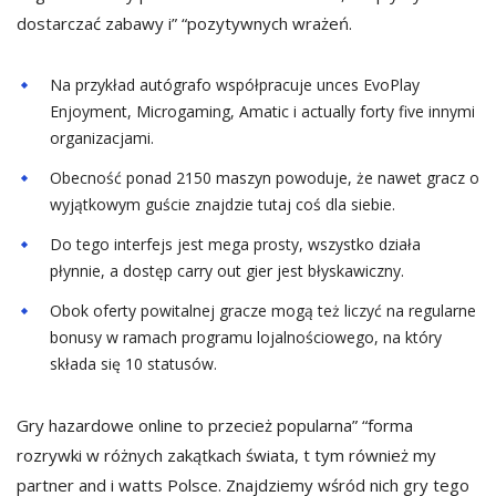
dostarczać zabawy i” “pozytywnych wrażeń.
Na przykład autógrafo współpracuje unces EvoPlay
Enjoyment, Microgaming, Amatic i actually forty five innymi
organizacjami.
Obecność ponad 2150 maszyn powoduje, że nawet gracz o
wyjątkowym guście znajdzie tutaj coś dla siebie.
Do tego interfejs jest mega prosty, wszystko działa
płynnie, a dostęp carry out gier jest błyskawiczny.
Obok oferty powitalnej gracze mogą też liczyć na regularne
bonusy w ramach programu lojalnościowego, na który
składa się 10 statusów.
Gry hazardowe online to przecież popularna” “forma
rozrywki w różnych zakątkach świata, t tym również my
partner and i watts Polsce. Znajdziemy wśród nich gry tego