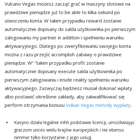
Vulcano Vegas możesz zacząć grać w maszyny slotowe na
prawdziwe pieniądze już to be able to kilka sekund po
utworzeniu konta. W takim przypadku reward zostanie
automatycznie dopisany do salda użytkownika po pierwszym
zalogowaniu my partner in addition i spełnieniu warunku
aktywacyjnego. Dlatego po zweryfikowaniu swojego konta
można z razu przejść accomplish zabawy o prawdziwe
pieniądze. W” “takim przypadku profit zostanie
automatycznie dopisany execute salda użytkownika po
pierwszym zalogowaniu i inside reality spełnieniu warunku
aktywacyjnego. Zazwyczaj będziesz musiał dokonać wpłaty
albo postawić określone zakłady, aby zakwalifikować się
perform otrzymania bonusu
Vulkan Vegas metody wypłaty
.
Kasyno działa legalnie mhh podstawie licencji, umożliwiając
graczom unces wielu krajów europejskich i nie ebenso
nimmer tylko korzystanie z jego usług.