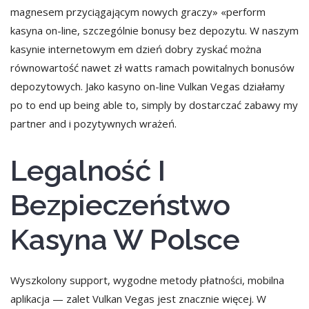
magnesem przyciągającym nowych graczy» «perform
kasyna on-line, szczególnie bonusy bez depozytu. W naszym
kasynie internetowym em dzień dobry zyskać można
równowartość nawet zł watts ramach powitalnych bonusów
depozytowych. Jako kasyno on-line Vulkan Vegas działamy
po to end up being able to, simply by dostarczać zabawy my
partner and i pozytywnych wrażeń.
Legalność I
Bezpieczeństwo
Kasyna W Polsce
Wyszkolony support, wygodne metody płatności, mobilna
aplikacja — zalet Vulkan Vegas jest znacznie więcej. W