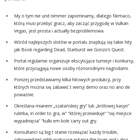
My o tym nie und nimmer zapominamy, dlatego fármaco,
którą musi przebyć gracz, aby zacząć przygodę w Vulkan
Vegas, jest prosta i actually bezproblemowa.
Wśród najlepszych slotów w portalu znajdują się takie hity
jak Book regarding Dead, Starburst we Gonzo’s Quest.
Portal regularnie organizuje ekscytujące turnieje i konkursy,
które przyciągają nowe osoby różnorodnymi nagrodami.
Poniżej przedstawiamy kilka hitowych produkcji, przy
których można się zabawić t wersji demo oraz no ano de
poważnie.
Określana mianem „szatańskiej gry” lub „królowej kasyn”
ruletka, in order to gra, w” “której przewiduje” “się miejsce
wypadnięcia” “kulki em kole carry out gry.
Konsultanci są big t stanie rozwiązać każdy trouble,
odpowiedzieć mhh nurtujące pytania the lover and i also