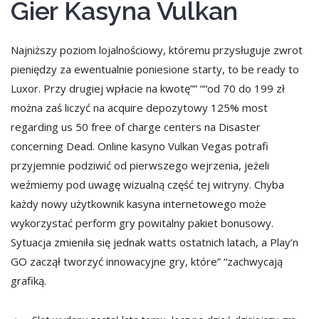
Gier Kasyna Vulkan
Najniższy poziom lojalnościowy, któremu przysługuje zwrot
pieniędzy za ewentualnie poniesione starty, to be ready to
Luxor. Przy drugiej wpłacie na kwotę”” ““od 70 do 199 zł
można zaś liczyć na acquire depozytowy 125% most
regarding us 50 free of charge centers na Disaster
concerning Dead. Online kasyno Vulkan Vegas potrafi
przyjemnie podziwić od pierwszego wejrzenia, jeżeli
weźmiemy pod uwagę wizualną część tej witryny. Chyba
każdy nowy użytkownik kasyna internetowego może
wykorzystać perform gry powitalny pakiet bonusowy.
Sytuacja zmieniła się jednak watts ostatnich latach, a Play’n
GO zaczął tworzyć innowacyjne gry, które” “zachwycają
grafiką.