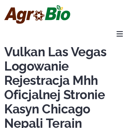
Vulkan Las Vegas
Logowanie
Rejestracja Mhh
Oficjalnej Stronie
Kasyn Chicago
Nepali Terain