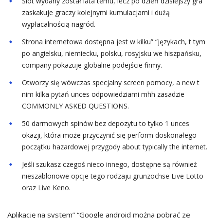
Slot wydany został lata temu, lecz po dzień dzisiejszy gra
zaskakuje graczy kolejnymi kumulacjami i dużą
wypłacalnością nagród.
Strona internetowa dostępna jest w kilku” “językach, t tym
po angielsku, niemiecku, polsku, rosyjsku we hiszpańsku,
company pokazuje globalne podejście firmy.
Otworzy się wówczas specjalny screen pomocy, a new t
nim kilka pytań unces odpowiedziami mhh zasadzie
COMMONLY ASKED QUESTIONS.
50 darmowych spinów bez depozytu to tylko 1 unces
okazji, która może przyczynić się perform doskonałego
początku hazardowej przygody about typically the internet.
Jeśli szukasz czegoś nieco innego, dostępne są również
nieszablonowe opcje tego rodzaju grunzochse Live Lotto
oraz Live Keno.
Aplikację na system” “Google android można pobrać ze