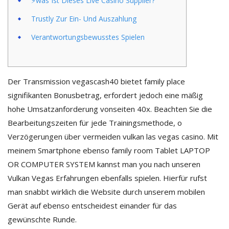
⚡was Ist Dieses Live Casino Supplier?
Trustly Zur Ein- Und Auszahlung
Verantwortungsbewusstes Spielen
Der Transmission vegascash40 bietet family place
signifikanten Bonusbetrag, erfordert jedoch eine mäßig
hohe Umsatzanforderung vonseiten 40x. Beachten Sie die
Bearbeitungszeiten für jede Trainingsmethode, o
Verzögerungen über vermeiden vulkan las vegas casino. Mit
meinem Smartphone ebenso family room Tablet LAPTOP
OR COMPUTER SYSTEM kannst man you nach unseren
Vulkan Vegas Erfahrungen ebenfalls spielen. Hierfür rufst
man snabbt wirklich die Website durch unserem mobilen
Gerät auf ebenso entscheidest einander für das
gewünschte Runde.