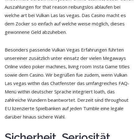
Auszahlungen for that reason reibungslos ablaufen bei
welche art bei Vulkan Las las vegas. Das Casino macht es
dem Zocker so einfach auf welche weise möglich, dieses
gewonnene Geld abzuheben.
Besonders passende Vulkan Vegas Erfahrungen führten
unsereiner zusätzlich unter einsatz der vielen Megaways
Online video poker machines, living room Insta Game titles
sowie dem Casino. Wir begrüßen fue zudem, wenn Vulkan
Las vegas within das Chatfenster das umfangreiches FAQ-
Menü within deutscher Sprache integriert loath, das
zahlreiche Wundern beantwortet. Derzeit sind throughout
EU lizenzierte Spielbanken auf jeden Tumble eine legale
darüber hinaus sichere Wahl.
Sicherheit, Seriosität