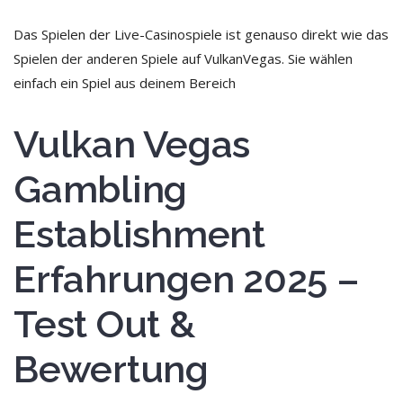
Das Spielen der Live-Casinospiele ist genauso direkt wie das
Spielen der anderen Spiele auf VulkanVegas. Sie wählen
einfach ein Spiel aus deinem Bereich
Vulkan Vegas
Gambling
Establishment
Erfahrungen 2025 –
Test Out &
Bewertung