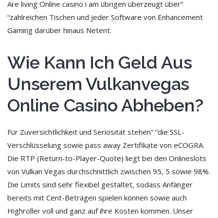
Are living Online casino i am übrigen überzeugt über”
“zahlreichen Tischen und jeder Software von Enhancement
Gaming darüber hinaus Netent.
Wie Kann Ich Geld Aus
Unserem Vulkanvegas
Online Casino Abheben?
Für Zuversichtlichkeit und Seriosität stehen” “die SSL-
Verschlüsselung sowie pass away Zertifikate von eCOGRA.
Die RTP (Return-to-Player-Quote) liegt bei den Onlineslots
von Vulkan Vegas durchschnittlich zwischen 95, 5 sowie 98%.
Die Limits sind sehr flexibel gestaltet, sodass Anfänger
bereits mit Cent-Beträgen spielen können sowie auch
Highroller voll und ganz auf ihre Kosten kommen. Unser