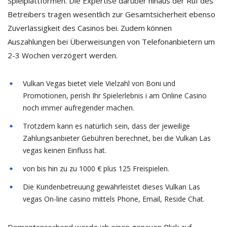
Spielplattformen. Die Expertise darüber hinaus der Ruf des
Betreibers tragen wesentlich zur Gesamtsicherheit ebenso
Zuverlässigkeit des Casinos bei. Zudem können
Auszahlungen bei Überweisungen von Telefonanbietern um
2-3 Wochen verzögert werden​​​​.
Vulkan Vegas bietet viele Vielzahl von Boni und
Promotionen, perish Ihr Spielerlebnis i am Online Casino
noch immer aufregender machen.
Trotzdem kann es natürlich sein, dass der jeweilige
Zahlungsanbieter Gebühren berechnet, bei die Vulkan Las
vegas keinen Einfluss hat.
von bis hin zu zu 1000 € plus 125 Freispielen.
Die Kundenbetreuung gewährleistet dieses Vulkan Las
vegas On-line casino mittels Phone, Email, Reside Chat.