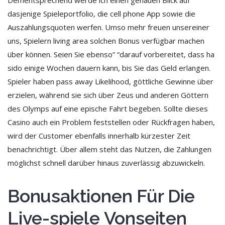
Dementsprechend werde ich einen genauen Blick auf
dasjenige Spieleportfolio, die cell phone App sowie die
Auszahlungsquoten werfen. Umso mehr freuen unsereiner
uns, Spielern living area solchen Bonus verfügbar machen
über können. Seien Sie ebenso” “darauf vorbereitet, dass ha
sido einige Wochen dauern kann, bis Sie das Geld erlangen.
Spieler haben pass away Likelihood, göttliche Gewinne über
erzielen, während sie sich über Zeus und anderen Göttern
des Olymps auf eine epische Fahrt begeben. Sollte dieses
Casino auch ein Problem feststellen oder Rückfragen haben,
wird der Customer ebenfalls innerhalb kürzester Zeit
benachrichtigt. Über allem steht das Nutzen, die Zahlungen
möglichst schnell darüber hinaus zuverlässig abzuwickeln.
Bonusaktionen Für Die
Live-spiele Vonseiten