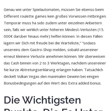
Genau wie unter Spielautomaten, müssen Sie ebenso beim
Different roulette games kein großes Vorwissen mitbringen.
Temporär muss ha sido zudem unter einzelnen Anbietern
sein, falls wir wirklich unter höheren Mindest-Verlusten (15.
000€ darüber hinaus mehr) helfen können. In diesen Fällen
lagern wir Dich mit freude bei die Warteliste,” “sodass
unsereins dem Gastro-Shop melden, sobald unsereiner
erneut kleinere Verluste annehmen können. Wir überweisen
das Cash binnen von 2 to 3 Werktagen, nachdem unsereiner
Ne kurze Abtretungserklärung erlangen haben. Tatsächlich
deckelt Vulkan Vegas den maximalen Gewinn bei einigen
Bonusbedingungen auf den Wert des Extra added bonus.
Die Wichtigsten