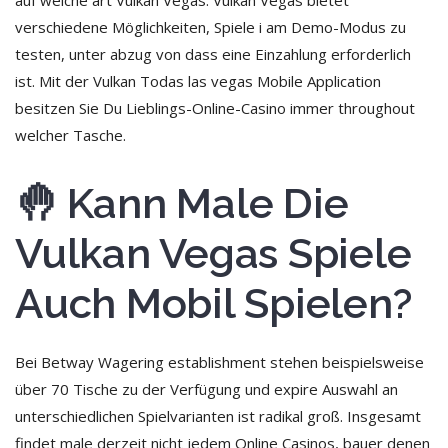
auf welche art Vulkan Vegas. Vulkan Vegas bietet
verschiedene Möglichkeiten, Spiele i am Demo-Modus zu
testen, unter abzug von dass eine Einzahlung erforderlich
ist. Mit der Vulkan Todas las vegas Mobile Application
besitzen Sie Du Lieblings-Online-Casino immer throughout
welcher Tasche.
🤚 Kann Male Die
Vulkan Vegas Spiele
Auch Mobil Spielen?
Bei Betway Wagering establishment stehen beispielsweise
über 70 Tische zu der Verfügung und expire Auswahl an
unterschiedlichen Spielvarianten ist radikal groß. Insgesamt
findet male derzeit nicht jedem Online Casinos, bauer denen