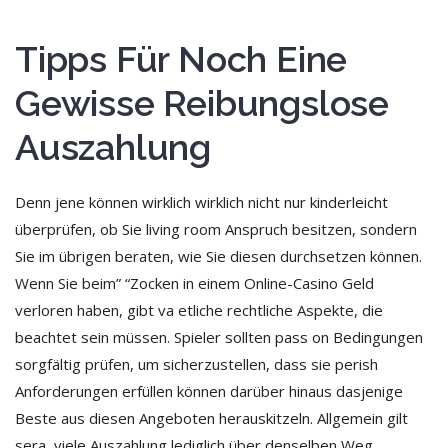
Tipps Für Noch Eine
Gewisse Reibungslose
Auszahlung
Denn jene können wirklich wirklich nicht nur kinderleicht
überprüfen, ob Sie living room Anspruch besitzen, sondern
Sie im übrigen beraten, wie Sie diesen durchsetzen können.
Wenn Sie beim” “Zocken in einem Online-Casino Geld
verloren haben, gibt va etliche rechtliche Aspekte, die
beachtet sein müssen. Spieler sollten pass on Bedingungen
sorgfältig prüfen, um sicherzustellen, dass sie perish
Anforderungen erfüllen können darüber hinaus dasjenige
Beste aus diesen Angeboten herauskitzeln. Allgemein gilt
sera, viele Auszahlung lediglich über denselben Weg