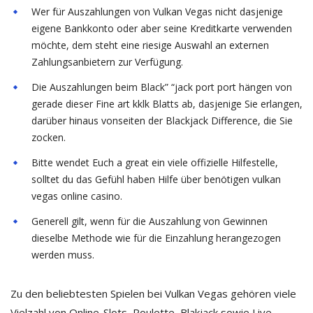
Wer für Auszahlungen von Vulkan Vegas nicht dasjenige
eigene Bankkonto oder aber seine Kreditkarte verwenden
möchte, dem steht eine riesige Auswahl an externen
Zahlungsanbietern zur Verfügung.
Die Auszahlungen beim Black” “jack port port hängen von
gerade dieser Fine art kklk Blatts ab, dasjenige Sie erlangen,
darüber hinaus vonseiten der Blackjack Difference, die Sie
zocken.
Bitte wendet Euch a great ein viele offizielle Hilfestelle,
solltet du das Gefühl haben Hilfe über benötigen vulkan
vegas online casino.
Generell gilt, wenn für die Auszahlung von Gewinnen
dieselbe Methode wie für die Einzahlung herangezogen
werden muss.
Zu den beliebtesten Spielen bei Vulkan Vegas gehören viele
Vielzahl von Online-Slots, Roulette, Blakjack sowie Live-