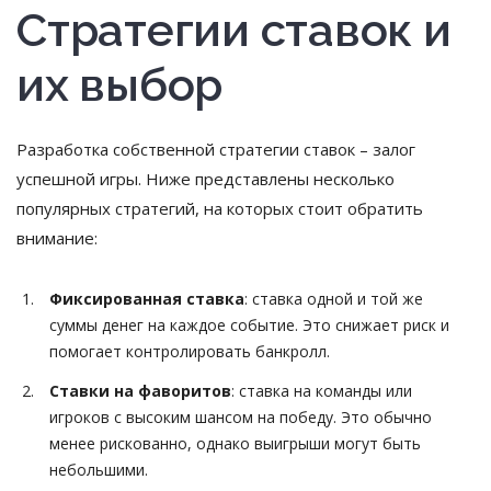
Стратегии ставок и
их выбор
Разработка собственной стратегии ставок – залог
успешной игры. Ниже представлены несколько
популярных стратегий, на которых стоит обратить
внимание:
Фиксированная ставка
: ставка одной и той же
суммы денег на каждое событие. Это снижает риск и
помогает контролировать банкролл.
Ставки на фаворитов
: ставка на команды или
игроков с высоким шансом на победу. Это обычно
менее рискованно, однако выигрыши могут быть
небольшими.