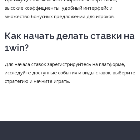
высокие коэффициенты, удобный интерфейс и
множество бонусных предложений для игроков.
Как начать делать ставки на
1win?
Для начала ставок зарегистрируйтесь на платформе,
исследуйте доступные события и виды ставок, выберите
стратегию и начните играть.