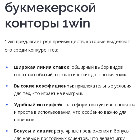
букмекерской
конторы 1win
1win предлагает ряд преимуществ, которые выделяют
его среди конкурентов:
Широкая линия ставок
: обширный выбор видов
спорта и событий, от классических до экзотических.
Высокие коэффициенты
: привлекательные условия
для тех, кто играет на выигрыш.
Удобный интерфейс
: платформа интуитивно понятна
и проста в использовании, что особенно важно для
новичков.
Бонусы и акции
: регулярные предложения и бонусы
для новых и постоянных клиентов, что делает игру