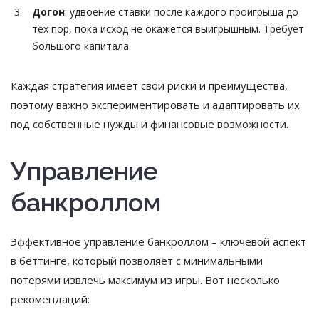
Догон
: удвоение ставки после каждого проигрыша до
тех пор, пока исход не окажется выигрышным. Требует
большого капитала.
Каждая стратегия имеет свои риски и преимущества,
поэтому важно экспериментировать и адаптировать их
под собственные нужды и финансовые возможности.
Управление
банкроллом
Эффективное управление банкроллом – ключевой аспект
в беттинге, который позволяет с минимальными
потерями извлечь максимум из игры. Вот несколько
рекомендаций: