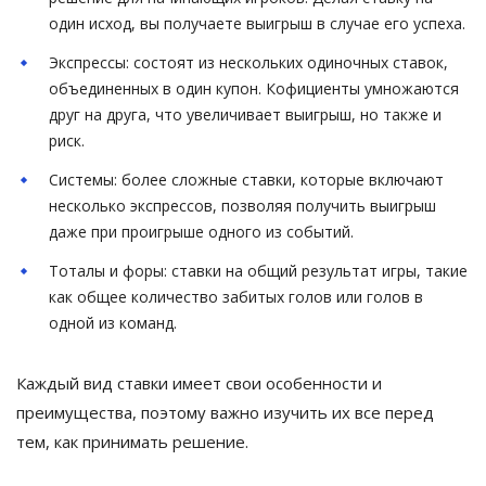
один исход, вы получаете выигрыш в случае его успеха.
Экспрессы: состоят из нескольких одиночных ставок,
объединенных в один купон. Кофициенты умножаются
друг на друга, что увеличивает выигрыш, но также и
риск.
Системы: более сложные ставки, которые включают
несколько экспрессов, позволяя получить выигрыш
даже при проигрыше одного из событий.
Тоталы и форы: ставки на общий результат игры, такие
как общее количество забитых голов или голов в
одной из команд.
Каждый вид ставки имеет свои особенности и
преимущества, поэтому важно изучить их все перед
тем, как принимать решение.