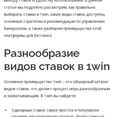
статье мы подробно рассмотрим, как правильно
выбирать ставки в 1win, какие виды ставок доступны,
основные стратегии и рекомендации по управлению
банкроллом, а также разберем преимущества этой
платформы для беттинга.
Разнообразие
видов ставок в 1win
Основное преимущество 1win – это обширный каталог
видов ставок, что делает процесс игры разнообразным
и захватывающим. В 1win вы найдете:
Одинарные ставки: самое простое и популярное
решение для начинающих игроков. Делая ставку на