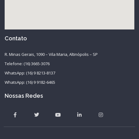
Contato
R. Minas Gerais, 1090 – Vila Maria, Altinópolis – SP
Telefone: (16) 3665-3076
WhatsApp: (16) 9 8213-8137
WhatsApp: (16) 9 9182-6465
Nossas Redes