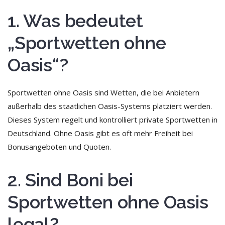
1. Was bedeutet
„Sportwetten ohne
Oasis“?
Sportwetten ohne Oasis sind Wetten, die bei Anbietern
außerhalb des staatlichen Oasis-Systems platziert werden.
Dieses System regelt und kontrolliert private Sportwetten in
Deutschland. Ohne Oasis gibt es oft mehr Freiheit bei
Bonusangeboten und Quoten.
2. Sind Boni bei
Sportwetten ohne Oasis
legal?