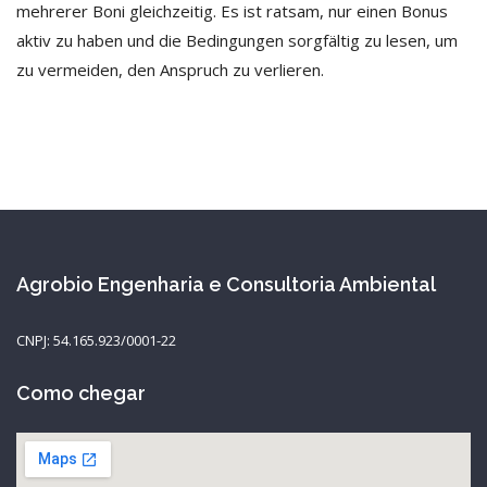
mehrerer Boni gleichzeitig. Es ist ratsam, nur einen Bonus
aktiv zu haben und die Bedingungen sorgfältig zu lesen, um
zu vermeiden, den Anspruch zu verlieren.
Agrobio Engenharia e Consultoria Ambiental
CNPJ: 54.165.923/0001-22
Como chegar