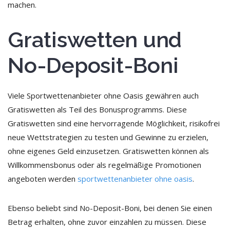
machen.
Gratiswetten und
No-Deposit-Boni
Viele Sportwettenanbieter ohne Oasis gewähren auch
Gratiswetten als Teil des Bonusprogramms. Diese
Gratiswetten sind eine hervorragende Möglichkeit, risikofrei
neue Wettstrategien zu testen und Gewinne zu erzielen,
ohne eigenes Geld einzusetzen. Gratiswetten können als
Willkommensbonus oder als regelmäßige Promotionen
angeboten werden
sportwettenanbieter ohne oasis
.
Ebenso beliebt sind No-Deposit-Boni, bei denen Sie einen
Betrag erhalten, ohne zuvor einzahlen zu müssen. Diese