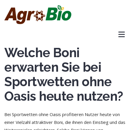
Welche Boni
erwarten Sie bei
Sportwetten ohne
Oasis heute nutzen?
Bei Sportwetten ohne Oasis profitieren Nutzer heute von
einer Vielzahl attraktiver Boni, die ihnen den Einstieg und das
Weiterspielen erleichtern. Solche Boni können von