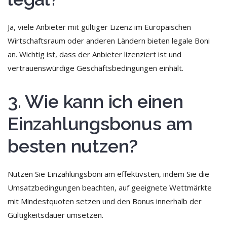
Ja, viele Anbieter mit gültiger Lizenz im Europäischen
Wirtschaftsraum oder anderen Ländern bieten legale Boni
an. Wichtig ist, dass der Anbieter lizenziert ist und
vertrauenswürdige Geschäftsbedingungen einhält.
3. Wie kann ich einen
Einzahlungsbonus am
besten nutzen?
Nutzen Sie Einzahlungsboni am effektivsten, indem Sie die
Umsatzbedingungen beachten, auf geeignete Wettmärkte
mit Mindestquoten setzen und den Bonus innerhalb der
Gültigkeitsdauer umsetzen.