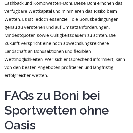
Cashback und Kombiwetten-Boni. Diese Boni erhöhen das
verfügbare Wettkapital und minimieren das Risiko beim
Wetten. Es ist jedoch essenziell, die Bonusbedingungen
genau zu verstehen und auf Umsatzanforderungen,
Mindestquoten sowie Gültigkeitsdauern zu achten. Die
Zukunft verspricht eine noch abwechslungsreichere
Landschaft an Bonusaktionen und flexiblen
Wettmöglichkeiten. Wer sich entsprechend informiert, kann
von den besten Angeboten profitieren und langfristig
erfolgreicher wetten.
FAQs zu Boni bei
Sportwetten ohne
Oasis