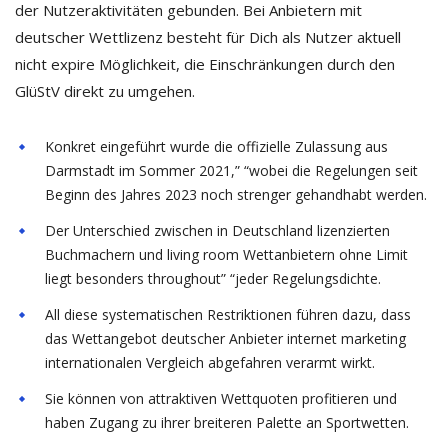
der Nutzeraktivitäten gebunden. Bei Anbietern mit
deutscher Wettlizenz besteht für Dich als Nutzer aktuell
nicht expire Möglichkeit, die Einschränkungen durch den
GlüStV direkt zu umgehen.
Konkret eingeführt wurde die offizielle Zulassung aus
Darmstadt im Sommer 2021,” “wobei die Regelungen seit
Beginn des Jahres 2023 noch strenger gehandhabt werden.
Der Unterschied zwischen in Deutschland lizenzierten
Buchmachern und living room Wettanbietern ohne Limit
liegt besonders throughout” “jeder Regelungsdichte.
All diese systematischen Restriktionen führen dazu, dass
das Wettangebot deutscher Anbieter internet marketing
internationalen Vergleich abgefahren verarmt wirkt.
Sie können von attraktiven Wettquoten profitieren und
haben Zugang zu ihrer breiteren Palette an Sportwetten.