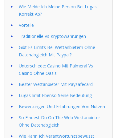
Wie Melde Ich Meine Person Bei Lugas
Korrekt Ab?
Vorteile
Traditionelle Vs Kryptowährungen
Gibt Es Limits Bei Wettanbietern Ohne
Datenabgleich Mit Paypal?
Unterschiede: Casino Mit Palmeral Vs
Casino Ohne Oasis
Bester Wettanbieter Mit Paysafecard
Lugas-limit Ebenso Seine Bedeutung
Bewertungen Und Erfahrungen Von Nutzern
So Findest Du On The Web Wettanbieter
Ohne Datenabgleich
Wie Kann Ich Verantwortungsbewusst