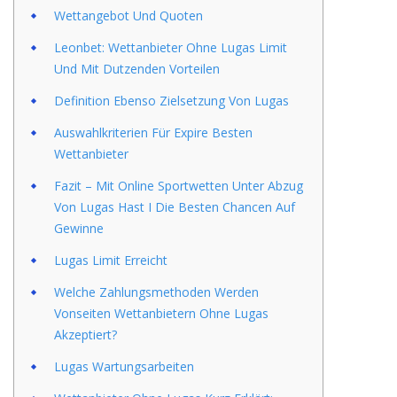
Wettangebot Und Quoten
Leonbet: Wettanbieter Ohne Lugas Limit
Und Mit Dutzenden Vorteilen
Definition Ebenso Zielsetzung Von Lugas
Auswahlkriterien Für Expire Besten
Wettanbieter
Fazit – Mit Online Sportwetten Unter Abzug
Von Lugas Hast I Die Besten Chancen Auf
Gewinne
Lugas Limit Erreicht
Welche Zahlungsmethoden Werden
Vonseiten Wettanbietern Ohne Lugas
Akzeptiert?
Lugas Wartungsarbeiten