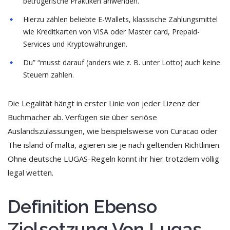
betrügerische Praktiken anwenden.
Hierzu zählen beliebte E-Wallets, klassische Zahlungsmittel
wie Kreditkarten von VISA oder Master card, Prepaid-
Services und Kryptowährungen.
Du” “musst darauf (anders wie z. B. unter Lotto) auch keine
Steuern zahlen.
Die Legalität hängt in erster Linie von jeder Lizenz der
Buchmacher ab. Verfügen sie über seriöse
Auslandszulassungen, wie beispielsweise von Curacao oder
The island of malta, agieren sie je nach geltenden Richtlinien.
Ohne deutsche LUGAS-Regeln könnt ihr hier trotzdem völlig
legal wetten.
Definition Ebenso
Zielsetzung Von Lugas