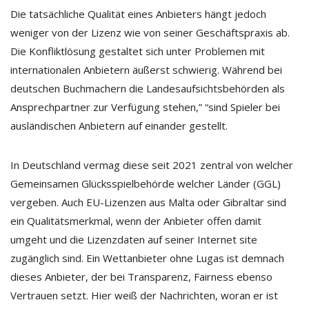
Die tatsächliche Qualität eines Anbieters hängt jedoch
weniger von der Lizenz wie von seiner Geschäftspraxis ab.
Die Konfliktlösung gestaltet sich unter Problemen mit
internationalen Anbietern äußerst schwierig. Während bei
deutschen Buchmachern die Landesaufsichtsbehörden als
Ansprechpartner zur Verfügung stehen,” “sind Spieler bei
ausländischen Anbietern auf einander gestellt.
In Deutschland vermag diese seit 2021 zentral von welcher
Gemeinsamen Glücksspielbehörde welcher Länder (GGL)
vergeben. Auch EU-Lizenzen aus Malta oder Gibraltar sind
ein Qualitätsmerkmal, wenn der Anbieter offen damit
umgeht und die Lizenzdaten auf seiner Internet site
zugänglich sind. Ein Wettanbieter ohne Lugas ist demnach
dieses Anbieter, der bei Transparenz, Fairness ebenso
Vertrauen setzt. Hier weiß der Nachrichten, woran er ist