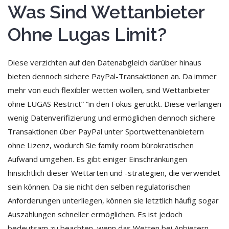
Was Sind Wettanbieter
Ohne Lugas Limit?
Diese verzichten auf den Datenabgleich darüber hinaus
bieten dennoch sichere PayPal-Transaktionen an. Da immer
mehr von euch flexibler wetten wollen, sind Wettanbieter
ohne LUGAS Restrict” “in den Fokus gerückt. Diese verlangen
wenig Datenverifizierung und ermöglichen dennoch sichere
Transaktionen über PayPal unter Sportwettenanbietern
ohne Lizenz, wodurch Sie family room bürokratischen
Aufwand umgehen. Es gibt einiger Einschränkungen
hinsichtlich dieser Wettarten und -strategien, die verwendet
sein können. Da sie nicht den selben regulatorischen
Anforderungen unterliegen, können sie letztlich häufig sogar
Auszahlungen schneller ermöglichen. Es ist jedoch
bedeutsam zu beachten, wenn das Wetten bei Anbietern