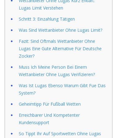
Wettanbieter Ohne Lugas Kurz Erklärt:
Lugas Limit Verstehen
Schritt 3: Einzahlung Tätigen
Was Sind Wettanbieter Ohne Lugas Limit?
Fazit: Sind Oftmals Wettanbieter Ohne
Lugas Eine Gute Alternative Für Deutsche
Zocker?
Muss Ich Meine Person Bei Einem
Wettanbieter Ohne Lugas Verifizieren?
Was Ist Lugas Ebenso Warum Gibt Fue Das
System?
Geheimtipp Für Fußball Wetten
Erreichbarer Und Kompetenter
Kundensupport
So Tippt Ihr Auf Sportwetten Ohne Lugas