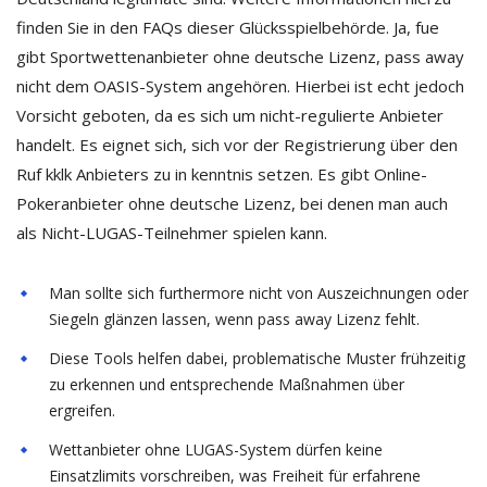
finden Sie in den FAQs dieser Glücksspielbehörde. Ja, fue
gibt Sportwettenanbieter ohne deutsche Lizenz, pass away
nicht dem OASIS-System angehören. Hierbei ist echt jedoch
Vorsicht geboten, da es sich um nicht-regulierte Anbieter
handelt. Es eignet sich, sich vor der Registrierung über den
Ruf kklk Anbieters zu in kenntnis setzen. Es gibt Online-
Pokeranbieter ohne deutsche Lizenz, bei denen man auch
als Nicht-LUGAS-Teilnehmer spielen kann.
Man sollte sich furthermore nicht von Auszeichnungen oder
Siegeln glänzen lassen, wenn pass away Lizenz fehlt.
Diese Tools helfen dabei, problematische Muster frühzeitig
zu erkennen und entsprechende Maßnahmen über
ergreifen.
Wettanbieter ohne LUGAS-System dürfen keine
Einsatzlimits vorschreiben, was Freiheit für erfahrene