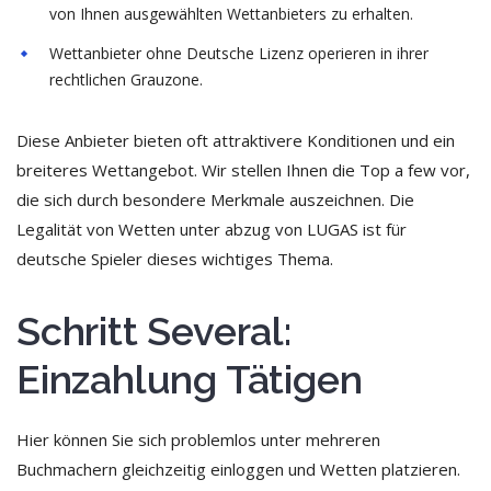
von Ihnen ausgewählten Wettanbieters zu erhalten.
Wettanbieter ohne Deutsche Lizenz operieren in ihrer
rechtlichen Grauzone.
Diese Anbieter bieten oft attraktivere Konditionen und ein
breiteres Wettangebot. Wir stellen Ihnen die Top a few vor,
die sich durch besondere Merkmale auszeichnen. Die
Legalität von Wetten unter abzug von LUGAS ist für
deutsche Spieler dieses wichtiges Thema.
Schritt Several:
Einzahlung Tätigen
Hier können Sie sich problemlos unter mehreren
Buchmachern gleichzeitig einloggen und Wetten platzieren.