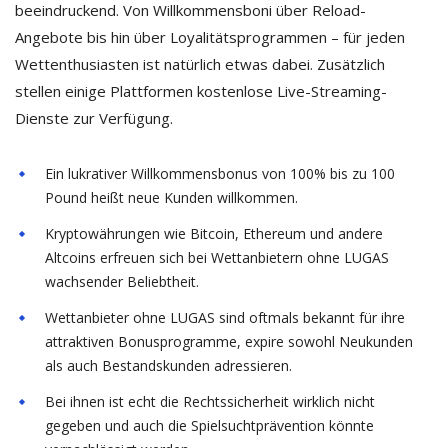
beeindruckend. Von Willkommensboni über Reload-
Angebote bis hin über Loyalitätsprogrammen – für jeden
Wettenthusiasten ist natürlich etwas dabei. Zusätzlich
stellen einige Plattformen kostenlose Live-Streaming-
Dienste zur Verfügung.
Ein lukrativer Willkommensbonus von 100% bis zu 100
Pound heißt neue Kunden willkommen.
Kryptowährungen wie Bitcoin, Ethereum und andere
Altcoins erfreuen sich bei Wettanbietern ohne LUGAS
wachsender Beliebtheit.
Wettanbieter ohne LUGAS sind oftmals bekannt für ihre
attraktiven Bonusprogramme, expire sowohl Neukunden
als auch Bestandskunden adressieren.
Bei ihnen ist echt die Rechtssicherheit wirklich nicht
gegeben und auch die Spielsuchtprävention könnte