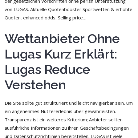
der gesetzlichen Vorschriften ohne perish Unterstützung
von LUGAS. Aktuelle Quotenbooster Sportwetten & erhöhte
Quoten, enhanced odds, Selling price…
Wettanbieter Ohne
Lugas Kurz Erklärt:
Lugas Reduce
Verstehen
Die Site sollte gut strukturiert und leicht navigierbar sein, um
ein angenehmes Nutzererlebnis über gewährleisten.
Transparenz ist ein weiteres Kriterium; Anbieter sollten
ausführliche Informationen zu ihren Geschäftsbedingungen
und Datenschutzrichtlinien bereitstellen. LUGAS ist viele