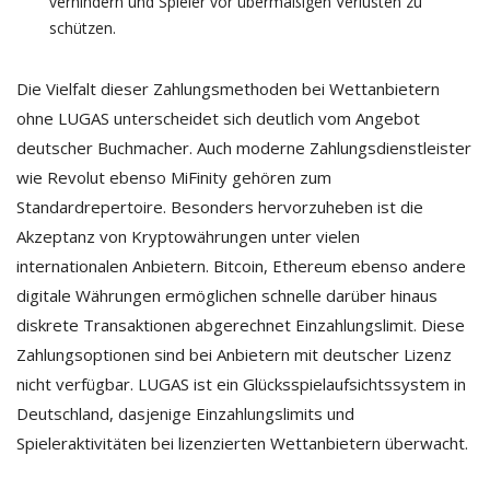
verhindern und Spieler vor übermäßigen Verlusten zu
schützen.
Die Vielfalt dieser Zahlungsmethoden bei Wettanbietern
ohne LUGAS unterscheidet sich deutlich vom Angebot
deutscher Buchmacher. Auch moderne Zahlungsdienstleister
wie Revolut ebenso MiFinity gehören zum
Standardrepertoire. Besonders hervorzuheben ist die
Akzeptanz von Kryptowährungen unter vielen
internationalen Anbietern. Bitcoin, Ethereum ebenso andere
digitale Währungen ermöglichen schnelle darüber hinaus
diskrete Transaktionen abgerechnet Einzahlungslimit. Diese
Zahlungsoptionen sind bei Anbietern mit deutscher Lizenz
nicht verfügbar. LUGAS ist ein Glücksspielaufsichtssystem in
Deutschland, dasjenige Einzahlungslimits und
Spieleraktivitäten bei lizenzierten Wettanbietern überwacht.