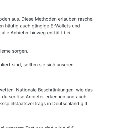
oden aus. Diese Methoden erlauben rasche,
den häufig auch gängige E-Wallets und
alle Anbieter hinweg entfällt bei
bleme sorgen.
ert sind, sollten sie sich unseren
s wetten. Nationale Beschränkungen, wie das
nt du seriöse Anbieter erkennen und auch
sspielstaatsvertrags in Deutschland gilt.