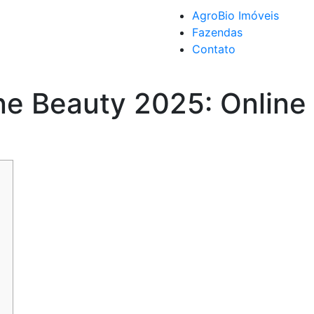
AgroBio Imóveis
Fazendas
Contato
ne Beauty 2025: Online