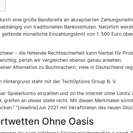
durch eine große Bandbreite an akzeptierten Zahlungsmeth
nabhängig von traditionellen Bankinstituten. Natürlich wer
 geltende monatliche Einzahlungslimit von 1. 500 Euro über 
chwer – die fehlende Rechtssicherheit kann hierbei für Pro
wichtig, perish wir vergleichen ebenso genau ansehen.
ner Alternative zu Buchmachern, viele in Deutschland reguli
 Hintergrund steht mit der TechOptions Group B. V.
 euer Spielerkonto einzahlen und on the internet ohne Limit
, greifen an dieser stelle nicht. Mit diesen Merkmalen kön
ken.” “[newline]Juli 2021 mit Inkrafttreten des neuen Glück
ortwetten Ohne Oasis