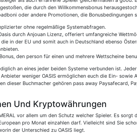
steiger als auch erfahrene Spieler gleichermaßen a good. B
gestoßen, die durch den Willkommensbonus herausgestoche
boni oder andere Promotionen, die Bonusbedingungen sollte
mplizierter ohne regelmäßige Systemabfragen.
Oasis durch Anjouan Lizenz, offeriert umfangreiche Wettmö
, die in der EU und somit auch in Deutschland ebenso Österre
nbieten.
Bonus, den person für einen und mehrere Wettscheine benu
 lediglich an eines jeder beiden Systeme verbunden ist. Je
Anbieter weniger OASIS ermöglichen euch die Ein- sowie A
oden dieser Buchmacher gehören pass away Paysafecard, Pa
nen Und Kryptowährungen
ERAL vor allem um den Schutz welcher Spieler. Es sorgt da
ropean pro Monat einzahlen darf. Vielleicht sind Sie scho
orin der Unterschied zu OASIS liegt.