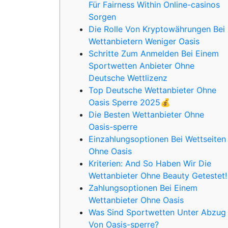
Für Fairness Within Online-casinos
Sorgen
Die Rolle Von Kryptowährungen Bei
Wettanbietern Weniger Oasis
Schritte Zum Anmelden Bei Einem
Sportwetten Anbieter Ohne
Deutsche Wettlizenz
Top Deutsche Wettanbieter Ohne
Oasis Sperre 2025💰
Die Besten Wettanbieter Ohne
Oasis-sperre
Einzahlungsoptionen Bei Wettseiten
Ohne Oasis
Kriterien: And So Haben Wir Die
Wettanbieter Ohne Beauty Getestet!
Zahlungsoptionen Bei Einem
Wettanbieter Ohne Oasis
Was Sind Sportwetten Unter Abzug
Von Oasis-sperre?