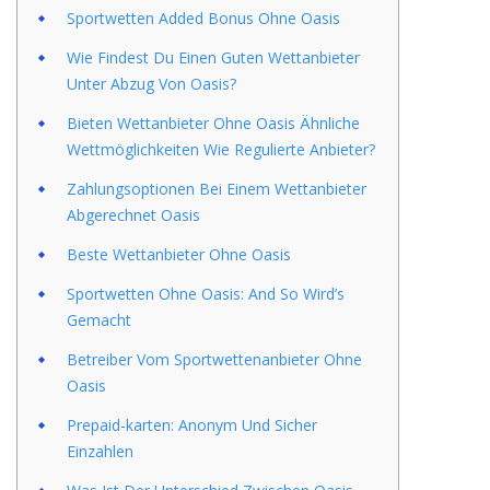
Sportwetten Added Bonus Ohne Oasis
Wie Findest Du Einen Guten Wettanbieter
Unter Abzug Von Oasis?
Bieten Wettanbieter Ohne Oasis Ähnliche
Wettmöglichkeiten Wie Regulierte Anbieter?
Zahlungsoptionen Bei Einem Wettanbieter
Abgerechnet Oasis
Beste Wettanbieter Ohne Oasis
Sportwetten Ohne Oasis: And So Wird’s
Gemacht
Betreiber Vom Sportwettenanbieter Ohne
Oasis
Prepaid-karten: Anonym Und Sicher
Einzahlen