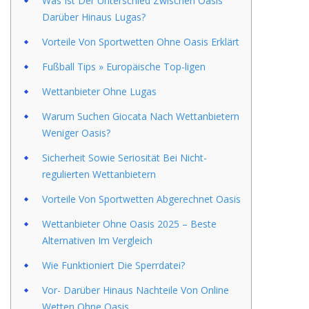
Was Ist Der Unterschied Zwischen Oasis
Darüber Hinaus Lugas?
Vorteile Von Sportwetten Ohne Oasis Erklärt
Fußball Tips » Europäische Top-ligen
Wettanbieter Ohne Lugas
Warum Suchen Giocata Nach Wettanbietern
Weniger Oasis?
Sicherheit Sowie Seriosität Bei Nicht-
regulierten Wettanbietern
Vorteile Von Sportwetten Abgerechnet Oasis
Wettanbieter Ohne Oasis 2025 – Beste
Alternativen Im Vergleich
Wie Funktioniert Die Sperrdatei?
Vor- Darüber Hinaus Nachteile Von Online
Wetten Ohne Oasis