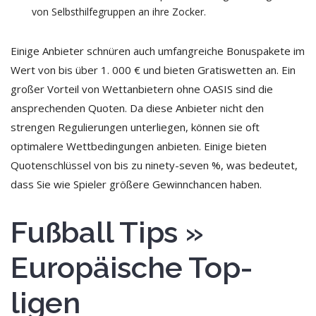
von Selbsthilfegruppen an ihre Zocker.
Einige Anbieter schnüren auch umfangreiche Bonuspakete im
Wert von bis über 1. 000 € und bieten Gratiswetten an. Ein
großer Vorteil von Wettanbietern ohne OASIS sind die
ansprechenden Quoten. Da diese Anbieter nicht den
strengen Regulierungen unterliegen, können sie oft
optimalere Wettbedingungen anbieten. Einige bieten
Quotenschlüssel von bis zu ninety-seven %, was bedeutet,
dass Sie wie Spieler größere Gewinnchancen haben.
Fußball Tips »
Europäische Top-
ligen