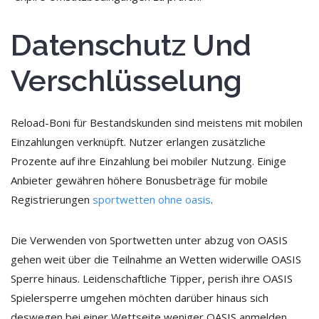
Datenschutz Und
Verschlüsselung
Reload-Boni für Bestandskunden sind meistens mit mobilen
Einzahlungen verknüpft. Nutzer erlangen zusätzliche
Prozente auf ihre Einzahlung bei mobiler Nutzung. Einige
Anbieter gewähren höhere Bonusbeträge für mobile
Registrierungen
sportwetten ohne oasis
.
Die Verwenden von Sportwetten unter abzug von OASIS
gehen weit über die Teilnahme an Wetten widerwille OASIS
Sperre hinaus. Leidenschaftliche Tipper, perish ihre OASIS
Spielersperre umgehen möchten darüber hinaus sich
deswegen bei einer Wettseite weniger OASIS anmelden,