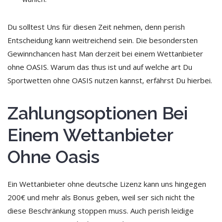
Du solltest Uns für diesen Zeit nehmen, denn perish
Entscheidung kann weitreichend sein. Die besondersten
Gewinnchancen hast Man derzeit bei einem Wettanbieter
ohne OASIS. Warum das thus ist und auf welche art Du
Sportwetten ohne OASIS nutzen kannst, erfährst Du hierbei.
Zahlungsoptionen Bei
Einem Wettanbieter
Ohne Oasis
Ein Wettanbieter ohne deutsche Lizenz kann uns hingegen
200€ und mehr als Bonus geben, weil ser sich nicht the
diese Beschränkung stoppen muss. Auch perish leidige