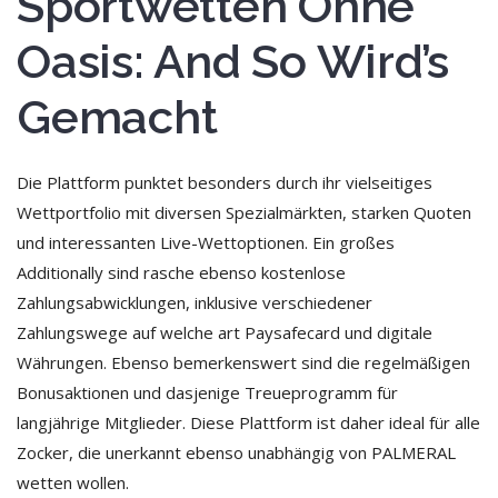
Sportwetten Ohne
Oasis: And So Wird’s
Gemacht
Die Plattform punktet besonders durch ihr vielseitiges
Wettportfolio mit diversen Spezialmärkten, starken Quoten
und interessanten Live-Wettoptionen. Ein großes
Additionally sind rasche ebenso kostenlose
Zahlungsabwicklungen, inklusive verschiedener
Zahlungswege auf welche art Paysafecard und digitale
Währungen. Ebenso bemerkenswert sind die regelmäßigen
Bonusaktionen und dasjenige Treueprogramm für
langjährige Mitglieder. Diese Plattform ist daher ideal für alle
Zocker, die unerkannt ebenso unabhängig von PALMERAL
wetten wollen.