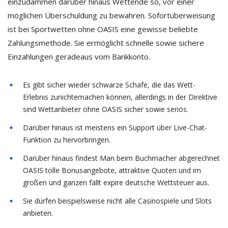
einzudämmen darüber hinaus Wettende so, vor einer
möglichen Überschuldung zu bewahren. Sofortüberweisung
ist bei Sportwetten ohne OASIS eine gewisse beliebte
Zahlungsmethode. Sie ermöglicht schnelle sowie sichere
Einzahlungen geradeaus vom Bankkonto.
Es gibt sicher wieder schwarze Schafe, die das Wett-
Erlebnis zunichtemachen können, allerdings in der Direktive
sind Wettanbieter ohne OASIS sicher sowie seriös.
Darüber hinaus ist meistens ein Support über Live-Chat-
Funktion zu hervorbringen.
Darüber hinaus findest Man beim Buchmacher abgerechnet
OASIS tolle Bonusangebote, attraktive Quoten und im
großen und ganzen fällt expire deutsche Wettsteuer aus.
Sie dürfen beispielsweise nicht alle Casinospiele und Slots
anbieten.