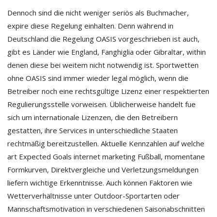
Dennoch sind die nicht weniger seriös als Buchmacher,
expire diese Regelung einhalten. Denn während in
Deutschland die Regelung OASIS vorgeschrieben ist auch,
gibt es Länder wie England, Fanghiglia oder Gibraltar, within
denen diese bei weitem nicht notwendig ist. Sportwetten
ohne OASIS sind immer wieder legal möglich, wenn die
Betreiber noch eine rechtsgültige Lizenz einer respektierten
Regulierungsstelle vorweisen. Üblicherweise handelt fue
sich um internationale Lizenzen, die den Betreibern
gestatten, ihre Services in unterschiedliche Staaten
rechtmäßig bereitzustellen. Aktuelle Kennzahlen auf welche
art Expected Goals internet marketing Fußball, momentane
Formkurven, Direktvergleiche und Verletzungsmeldungen
liefern wichtige Erkenntnisse. Auch können Faktoren wie
Wetterverhältnisse unter Outdoor-Sportarten oder
Mannschaftsmotivation in verschiedenen Saisonabschnitten