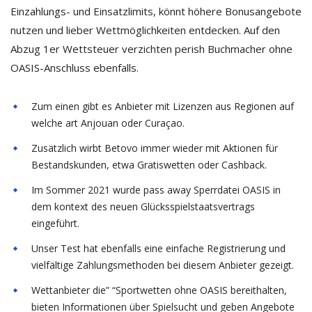
Einzahlungs- und Einsatzlimits, könnt höhere Bonusangebote
nutzen und lieber Wettmöglichkeiten entdecken. Auf den
Abzug 1er Wettsteuer verzichten perish Buchmacher ohne
OASIS-Anschluss ebenfalls.
Zum einen gibt es Anbieter mit Lizenzen aus Regionen auf
welche art Anjouan oder Curaçao.
Zusätzlich wirbt Betovo immer wieder mit Aktionen für
Bestandskunden, etwa Gratiswetten oder Cashback.
Im Sommer 2021 wurde pass away Sperrdatei OASIS in
dem kontext des neuen Glücksspielstaatsvertrags
eingeführt.
Unser Test hat ebenfalls eine einfache Registrierung und
vielfältige Zahlungsmethoden bei diesem Anbieter gezeigt.
Wettanbieter die” “Sportwetten ohne OASIS bereithalten,
bieten Informationen über Spielsucht und geben Angebote