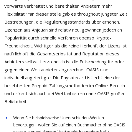
vorwärts verbreitet und bereithalten Anbietern mehr
Flexibilität;” “an dieser stelle gab es throughout jüngster Zeit
Bestrebungen, die Regulierungsstandards über erhöhen.
Lizenzen aus Anjouan sind relativ neu, gewinnen jedoch an
Popularität durch schnelle Verfahren ebenso Krypto-
Freundlichkeit. Wichtiger als die reine Herkunft der Lizenz ist
natürlich oft die Gesamtseriosität und Reputation dieses
Anbieters selbst. Letztendlich ist die Entscheidung für oder
gegen einen Wettanbieter abgerechnet OASIS eine
individuell angefertigte. Die Paysafecard ist echt eine der
beliebtesten Prepaid-Zahlungsmethoden im Online-Bereich
und erfreut sich auch bei Wettanbietern ohne OASIS großer
Beliebtheit.
Wenn Sie beispielsweise Unentschieden-Wetten
bevorzugen, wollen Sie auf einen Buchmacher ohne OASIS
setzen, der bei diesem Wettmarkt besonders belly