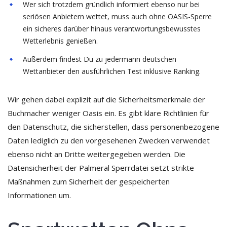
Wer sich trotzdem gründlich informiert ebenso nur bei
seriösen Anbietern wettet, muss auch ohne OASIS-Sperre
ein sicheres darüber hinaus verantwortungsbewusstes
Wetterlebnis genießen.
Außerdem findest Du zu jedermann deutschen
Wettanbieter den ausführlichen Test inklusive Ranking.
Wir gehen dabei explizit auf die Sicherheitsmerkmale der
Buchmacher weniger Oasis ein. Es gibt klare Richtlinien für
den Datenschutz, die sicherstellen, dass personenbezogene
Daten lediglich zu den vorgesehenen Zwecken verwendet
ebenso nicht an Dritte weitergegeben werden. Die
Datensicherheit der Palmeral Sperrdatei setzt strikte
Maßnahmen zum Sicherheit der gespeicherten
Informationen um.