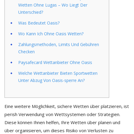
Wetten Ohne Lugas – Wo Liegt Der
Unterschied?
Was Bedeutet Oasis?
Wo Kann Ich Ohne Oasis Wetten?
Zahlungsmethoden, Limits Und Gebühren
Checken
Paysafecard Wettanbieter Ohne Oasis
Welche Wettanbieter Bieten Sportwetten
Unter Abzug Von Oasis-sperre An?
Eine weitere Möglichkeit, sichere Wetten über platzieren, ist
perish Verwendung von Wettsystemen oder Strategien.
Diese können Ihnen helfen, Ihre Wetten über planen und
über organisieren, um dieses Risiko von Verlusten zu