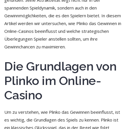
spannenden Spieldynamik, sondern auch in den
Gewinnmöglichkeiten, die es den Spielern bietet. In diesem
Artikel werden wir untersuchen, wie Plinko das Gewinnen in
Online-Casinos beeinflusst und welche strategischen
Überlegungen Spieler anstellen sollten, um ihre
Gewinnchancen zu maximieren.
Die Grundlagen von
Plinko im Online-
Casino
Um zu verstehen, wie Plinko das Gewinnen beeinflusst, ist
es wichtig, die Grundlagen des Spiels zu kennen. Plinko ist
ein klassisches Glücksspiel, das in der Regel wie folgt