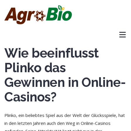
Wie beeinflusst
Plinko das
Gewinnen in Online-
Casinos?
Plinko, ein beliebtes Spiel aus der Welt der Glücksspiele, hat
in den letzten Jahren auch den Weg in Online-Casinos
gefunden. Seine Attraktivität liegt nicht nur in der