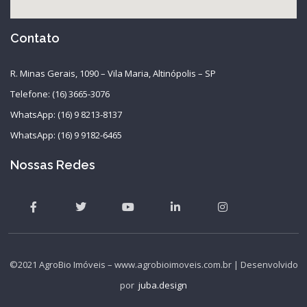
Contato
R. Minas Gerais, 1090 – Vila Maria, Altinópolis – SP
Telefone: (16) 3665-3076
WhatsApp: (16) 9 8213-8137
WhatsApp: (16) 9 9182-6465
Nossas Redes
©2021 AgroBio Imóveis – www.agrobioimoveis.com.br | Desenvolvido
por
juba.design