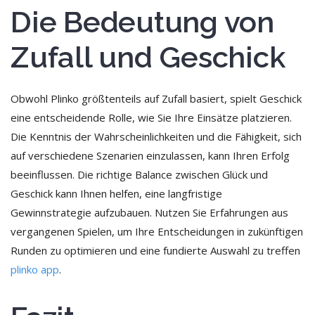
Die Bedeutung von
Zufall und Geschick
Obwohl Plinko größtenteils auf Zufall basiert, spielt Geschick
eine entscheidende Rolle, wie Sie Ihre Einsätze platzieren.
Die Kenntnis der Wahrscheinlichkeiten und die Fähigkeit, sich
auf verschiedene Szenarien einzulassen, kann Ihren Erfolg
beeinflussen. Die richtige Balance zwischen Glück und
Geschick kann Ihnen helfen, eine langfristige
Gewinnstrategie aufzubauen. Nutzen Sie Erfahrungen aus
vergangenen Spielen, um Ihre Entscheidungen in zukünftigen
Runden zu optimieren und eine fundierte Auswahl zu treffen
plinko app
.