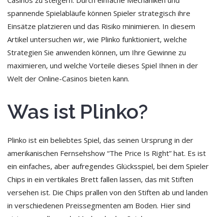
spannende Spielabläufe können Spieler strategisch ihre
Einsätze platzieren und das Risiko minimieren. In diesem
Artikel untersuchen wir, wie Plinko funktioniert, welche
Strategien Sie anwenden können, um Ihre Gewinne zu
maximieren, und welche Vorteile dieses Spiel Ihnen in der
Welt der Online-Casinos bieten kann.
Was ist Plinko?
Plinko ist ein beliebtes Spiel, das seinen Ursprung in der
amerikanischen Fernsehshow “The Price Is Right” hat. Es ist
ein einfaches, aber aufregendes Glücksspiel, bei dem Spieler
Chips in ein vertikales Brett fallen lassen, das mit Stiften
versehen ist. Die Chips prallen von den Stiften ab und landen
in verschiedenen Preissegmenten am Boden. Hier sind