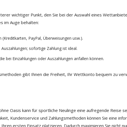
rer wichtiger Punkt, den Sie bei der Auswahl eines Wettanbieters
es im Auge behalten:
 (Kreditkarten, PayPal, Überweisungen usw.).
Auszahlungen; sofortige Zahlung ist ideal.
die bei Einzahlungen oder Auszahlungen anfallen können.
gsmethoden gibt Ihnen die Freiheit, Ihr Wettkonto bequem zu ver
ne Oasis kann für sportliche Neulinge eine aufregende Reise sein
hkeit, Kundenservice und Zahlungsmethoden können Sie eine inform
 Ihren ersten Einsatz platzieren. Dadurch maximieren Sie nicht 