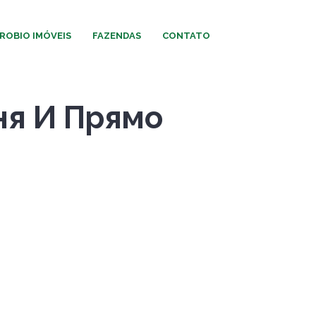
ROBIO IMÓVEIS
FAZENDAS
CONTATO
ня И Прямо