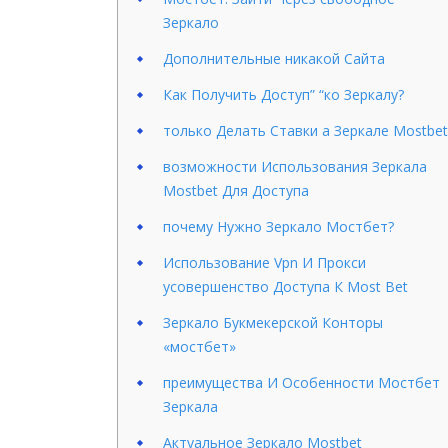
Зеркало
Дополнительные никакой Сайта
Как Получить Доступ” “ко Зеркалу?
только Делать Ставки а Зеркале Mostbet
возможности Использования Зеркала
Mostbet Для Доступа
почему Нужно Зеркало Мостбет?
Использование Vpn И Прокси
усовершенство Доступа К Most Bet
Зеркало Букмекерской Конторы
«мостбет»
преимущества И Особенности Мостбет
Зеркала
Актуальное Зеркало Mostbet