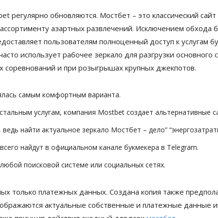
et регулярно обновляются. Мостбет – это классический сайт о
 ассортименту азартных развлечений. Исключением обхода б
редоставляет пользователям полноценный доступ к услугам 
часто использует рабочее зеркало для разгрузки основного 
х соревнований и при розыгрышах крупных джекпотов.
лялась самым комфортным варианта.
стальным услугам, компания Mostbet создает альтернативные с
 ведь найти актуальное зеркало Мостбет – дело” “энергозатрат
 всего найдут в официальном канале букмекера в Telegram.
любой поисковой системе или социальных сетях.
ных только платежных данных. Создана копия также предпо
 отображаются актуальные собственные и платежные данные 