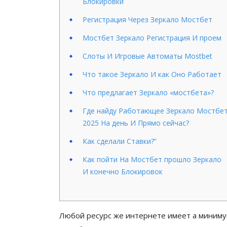
Блокировки
Регистрация Через Зеркало Мостбет
Мостбет Зеркало Регистрация И проем
Слоты И Игровые Автоматы Mostbet
Что такое Зеркало И как Оно Работает
Что предлагает Зеркало «мостбета»?
Где найду Работающее Зеркало Мостбе
2025 На день И Прямо сейчас?
Как сделали Ставки?”
Как пойти На Мостбет прошло Зеркало
И конечно Блокировок
Любой ресурс же интернете имеет а минимум