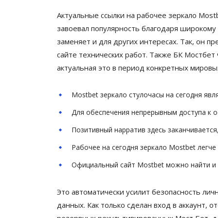
Актуальные ссылки на рабочее зеркало Mostb
завоевал популярность благодаря широкому
заменяет и для других интересах. Так, он п
сайте технических работ. Также БК Мостбет 
актуальная это в период конкретных мировы
Mostbet зеркало стулочасы на сегодня яв
Для обеспечения непрерывным доступа к о
Позитивный нарратив здесь заканчивается,
Рабочее на сегодня зеркало Mostbet легче
Официальный сайт Mostbet можно найти и 
Это автоматически усилит безопасность лич
данных. Как только сделан вход в аккаунт,