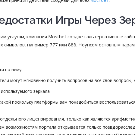
аже принцип действия сходный для всех
мостбет
.
едостатки Игры Через Зе
им услугам, компания Mostbet создает альтернативные сайты
их символов, например 777 или 888. Ноунсом основным пара
и по нему.
тели могут мгновенно получить вопросов на все свои вопросы,
 используемого зеркала.
 какой поскольку платформы вам понадобиться воспользоваться
отдельного лицензирования, только как являются арифметик
ем возможностям портала открывается только псевдорасслед